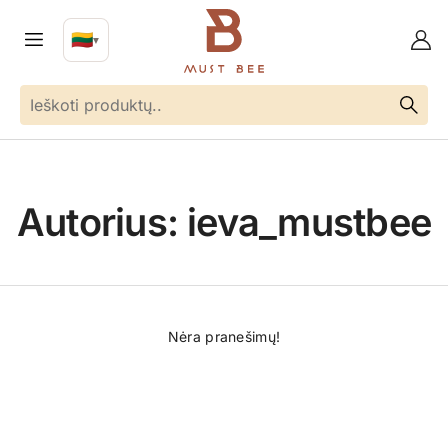
🇱🇹
▼
LT
Kalba
Autorius:
ieva_mustbee
Nėra pranešimų!