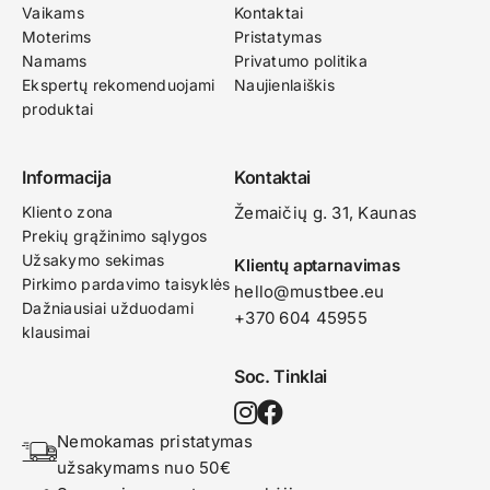
Vaikams
Kontaktai
Moterims
Pristatymas
Namams
Privatumo politika
Ekspertų rekomenduojami
Naujienlaiškis
produktai
Informacija
Kontaktai
Kliento zona
Žemaičių g. 31, Kaunas​
Prekių grąžinimo sąlygos
Užsakymo sekimas
Klientų aptarnavimas
Pirkimo pardavimo taisyklės
hello@mustbee.eu
Dažniausiai užduodami
+370 604 45955
klausimai
Soc. Tinklai
Nemokamas pristatymas 
užsakymams nuo 50€