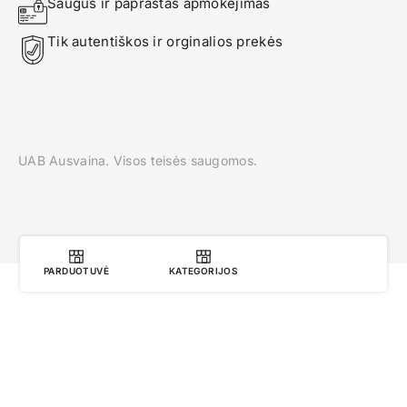
Saugus ir paprastas apmokėjimas
Tik autentiškos ir orginalios prekės
UAB Ausvaina. Visos teisės saugomos.
PARDUOTUVĖ
KATEGORIJOS
0