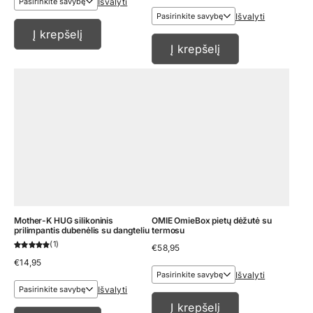
Išvalyti
through
€13,95
Išvalyti
Į krepšelį
Į krepšelį
Mother-K HUG silikoninis
OMIE OmieBox pietų dėžutė su
prilimpantis dubenėlis su dangteliu
termosu
1
€
58,95
€
14,95
Išvalyti
Išvalyti
Į krepšelį