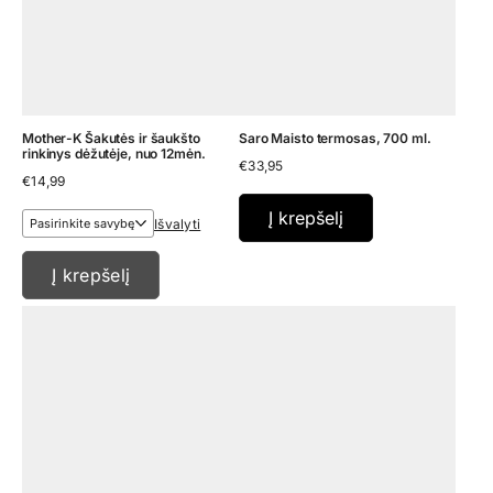
Mother-K Šakutės ir šaukšto
Saro Maisto termosas, 700 ml.
rinkinys dėžutėje, nuo 12mėn.
€
33,95
€
14,99
Į krepšelį
Išvalyti
Į krepšelį