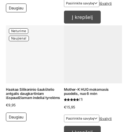
Išvalyti
Daugiau
Į krepšelį
Neturime
Naujiena!
Haakaa Silikoninio šaukštelio
Mother-K HUG mokomasis
antgalis daugkartiniam
puodelis, nuo 6 mėn
išspaudžiamam indeliui tyrelėms
1
€
9,95
€
15,95
Daugiau
Išvalyti