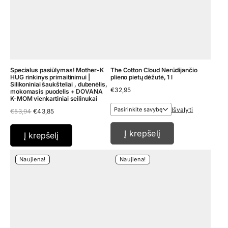
Specialus pasiūlymas! Mother-K
The Cotton Cloud Nerūdijančio
HUG rinkinys primaitinimui |
plieno pietų dėžutė, 1 l
Silikoniniai šaukšteliai , dubenėlis,
€
32,95
mokomasis puodelis + DOVANA
K-MOM vienkartiniai seilinukai
Išvalyti
Original
Current
€
53,94
€
43,85
price
price
was:
is:
Į krepšelį
€53,94.
€43,85.
Į krepšelį
Naujiena!
Naujiena!