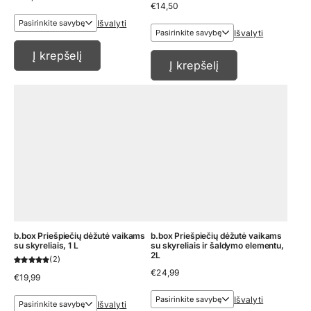
€
14,50
Išvalyti
Išvalyti
Į krepšelį
Į krepšelį
b.box Priešpiečių dėžutė vaikams
b.box Priešpiečių dėžutė vaikams
su skyreliais, 1 L
su skyreliais ir šaldymo elementu,
2L
2
€
24,99
€
19,99
Išvalyti
Išvalyti