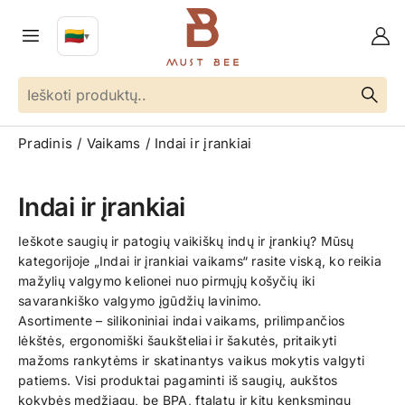
🇱🇹
▼
LT
Kalba
Pradinis
Vaikams
Indai ir įrankiai
Indai ir įrankiai
Ieškote saugių ir patogių vaikiškų indų ir įrankių? Mūsų
kategorijoje „Indai ir įrankiai vaikams“ rasite viską, ko reikia
mažylių valgymo kelionei nuo pirmųjų košyčių iki
savarankiško valgymo įgūdžių lavinimo.
Asortimente – silikoniniai indai vaikams, prilimpančios
lėkštės, ergonomiški šaukšteliai ir šakutės, pritaikyti
mažoms rankytėms ir skatinantys vaikus mokytis valgyti
patiems. Visi produktai pagaminti iš saugių, aukštos
kokybės medžiagų, be BPA, ftalatų ir kitų kenksmingų