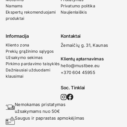
Namams
Privatumo politika
Ekspertų rekomenduojami
Naujienlaiškis
produktai
Informacija
Kontaktai
Kliento zona
Žemaičių g. 31, Kaunas​
Prekių grąžinimo sąlygos
Užsakymo sekimas
Klientų aptarnavimas
Pirkimo pardavimo taisyklės
hello@mustbee.eu
Dažniausiai užduodami
+370 604 45955
klausimai
Soc. Tinklai
Nemokamas pristatymas 
užsakymams nuo 50€
Saugus ir paprastas apmokėjimas