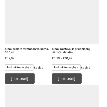
b.box Maisto termosas vaikams,
b.box Gertuvių ir priešpiečių
335 ml.
dėžučių detalės
Price
€
32,99
€
3,99
–
€
10,99
range:
€3,99
Išvalyti
Išvalyti
through
€10,99
Į krepšelį
Į krepšelį