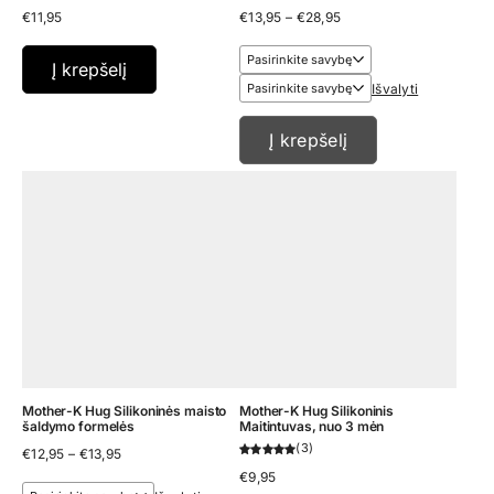
Price
€
11,95
€
13,95
–
€
28,95
range:
€13,95
through
Į krepšelį
€28,95
Išvalyti
Į krepšelį
Mother-K Hug Silikoninės maisto
Mother-K Hug Silikoninis
šaldymo formelės
Maitintuvas, nuo 3 mėn
3
Price
€
12,95
–
€
13,95
range:
€
9,95
€12,95