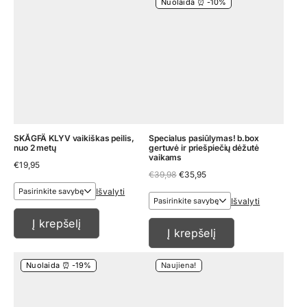
Nuolaida ⏰ -10%
SKÅGFÄ KLYV vaikiškas peilis,
Specialus pasiūlymas! b.box
nuo 2 metų
gertuvė ir priešpiečių dėžutė
vaikams
€
19,95
Original
Current
€
39,98
€
35,95
price
price
Išvalyti
was:
is:
Išvalyti
€39,98.
€35,95.
Į krepšelį
Į krepšelį
Nuolaida ⏰ -19%
Naujiena!