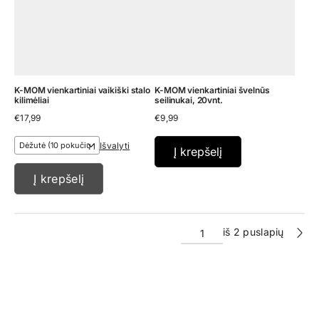
K-MOM vienkartiniai vaikiški stalo
K-MOM vienkartiniai švelnūs
kilimėliai
seilinukai, 20vnt.
€
17,99
€
9,99
Išvalyti
Į krepšelį
Į krepšelį
iš 2 puslapių