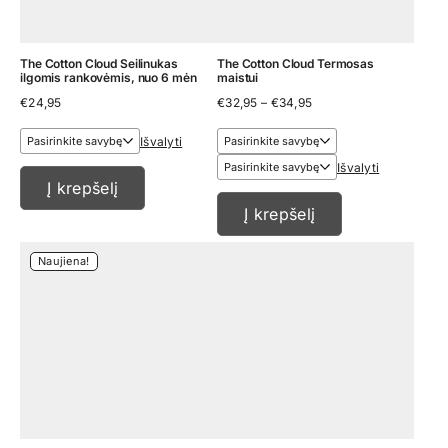
The Cotton Cloud Seilinukas
The Cotton Cloud Termosas
ilgomis rankovėmis, nuo 6 mėn
maistui
Price
€
24,95
€
32,95
–
€
34,95
range:
€32,95
Išvalyti
through
€34,95
Išvalyti
Į krepšelį
Į krepšelį
Naujiena!