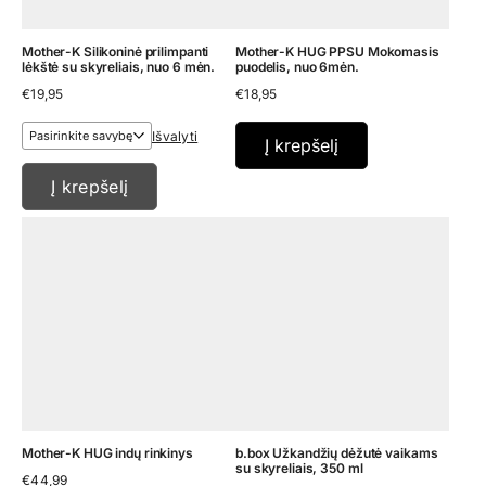
Mother-K Silikoninė prilimpanti
Mother-K HUG PPSU Mokomasis
lėkštė su skyreliais, nuo 6 mėn.
puodelis, nuo 6mėn.
€
19,95
€
18,95
Išvalyti
Į krepšelį
Į krepšelį
Mother-K HUG indų rinkinys
b.box Užkandžių dėžutė vaikams
su skyreliais, 350 ml
€
44,99