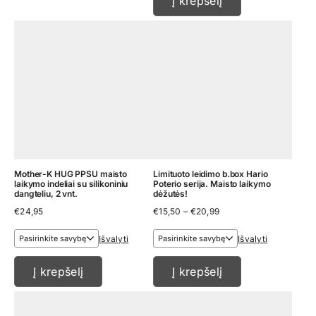
Į krepšelį
Mother-K HUG PPSU maisto
Limituoto leidimo b.box Hario
laikymo indeliai su silikoniniu
Poterio serija. Maisto laikymo
dangteliu, 2 vnt.
dėžutės!
Price
€
24,95
€
15,50
–
€
20,99
range:
€15,50
Išvalyti
Išvalyti
through
€20,99
Į krepšelį
Į krepšelį