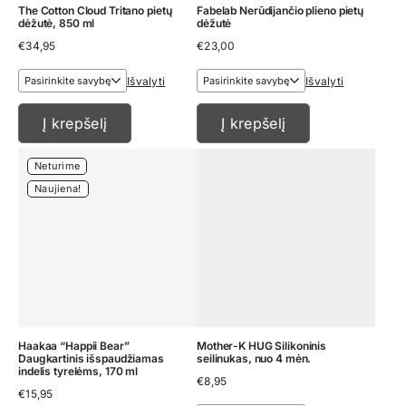
The Cotton Cloud Tritano pietų
Fabelab Nerūdijančio plieno pietų
dėžutė, 850 ml
dėžutė
€
34,95
€
23,00
Išvalyti
Išvalyti
Į krepšelį
Į krepšelį
Neturime
Naujiena!
Haakaa “Happii Bear”
Mother-K HUG Silikoninis
Daugkartinis išspaudžiamas
seilinukas, nuo 4 mėn.
indelis tyrelėms, 170 ml
€
8,95
€
15,95