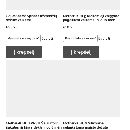
GoBe Snack Spinner užkandžių
Mother-K Hug Mokomieji valgymo
dėžutė vaikams
pagaliukai vaikams, nuo 18 mėn
€
33,95
€
10,95
Išvalyti
Išvalyti
Į krepšelį
Į krepšelį
Mother-K HUG PPSU Šaukšto ir
Mother-K HUG Silikoninė
šakutės rinkinys dėkle, nuo 8 mėn
sulankstoma maisto dėžutė