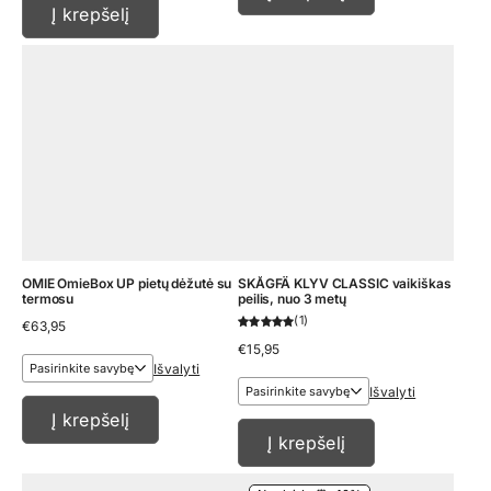
Į krepšelį
OMIE OmieBox UP pietų dėžutė su
SKÅGFÄ KLYV CLASSIC vaikiškas
termosu
peilis, nuo 3 metų
1
€
63,95
€
15,95
Išvalyti
Išvalyti
Į krepšelį
Į krepšelį