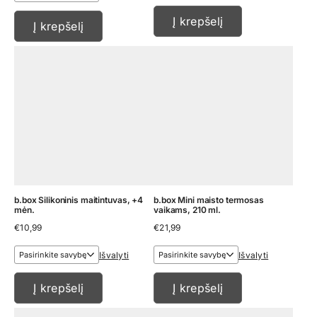
Į krepšelį
Į krepšelį
b.box Silikoninis maitintuvas, +4
b.box Mini maisto termosas
mėn.
vaikams, 210 ml.
€
10,99
€
21,99
Išvalyti
Išvalyti
Į krepšelį
Į krepšelį