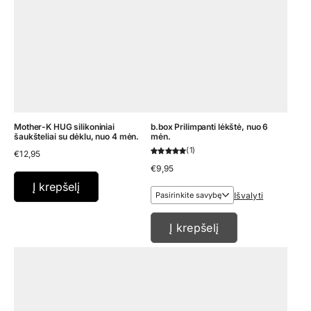
Mother-K HUG silikoniniai
b.box Prilimpanti lėkštė, nuo 6
šaukšteliai su dėklu, nuo 4 mėn.
mėn.
1
€
12,95
€
9,95
Į krepšelį
Išvalyti
Į krepšelį