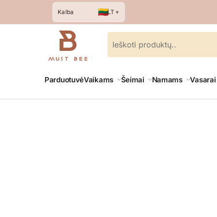
🇱🇹
LT
Kalba
▼
Parduotuvė
Vaikams
Šeimai
Namams
Vasarai