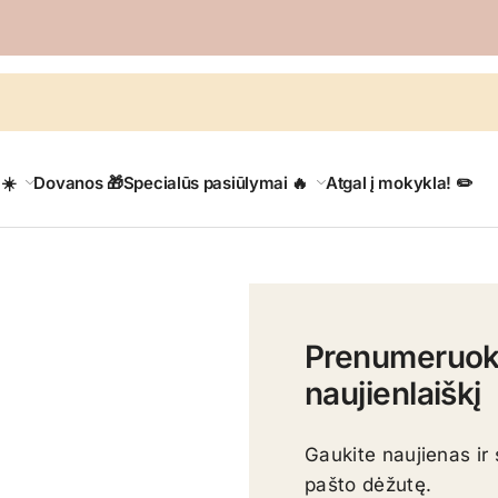
 ☀️
Dovanos 🎁
Specialūs pasiūlymai 🔥
Atgal į mokykla! ✏️
Prenumeruok
naujienlaiškį
Gaukite naujienas ir 
pašto dėžutę.