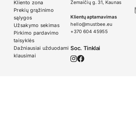
Kliento zona
Žemaičių g. 31, Kaunas​
Prekių grąžinimo
Klientų aptarnavimas
sąlygos
hello@mustbee.eu
Užsakymo sekimas
+370 604 45955
Pirkimo pardavimo
taisyklės
Dažniausiai užduodami
Soc. Tinklai
klausimai