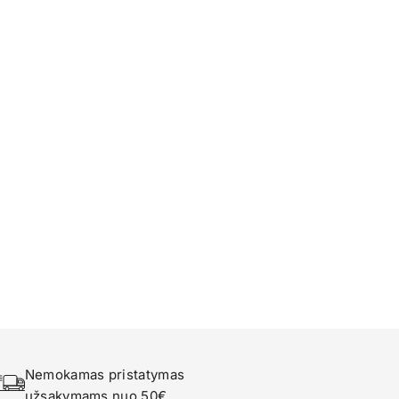
Nemokamas pristatymas 
užsakymams nuo 50€