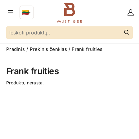
🇱🇹
▼
LT
Kalba
Pradinis
Prekinis ženklas
Frank fruities
Frank fruities
Produktų nerasta.