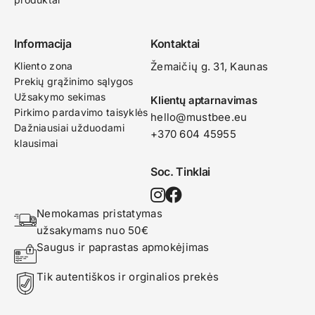
Informacija
Kontaktai
Kliento zona
Žemaičių g. 31, Kaunas​
Prekių grąžinimo sąlygos
Užsakymo sekimas
Klientų aptarnavimas
Pirkimo pardavimo taisyklės
hello@mustbee.eu
Dažniausiai užduodami
+370 604 45955
klausimai
Soc. Tinklai
Nemokamas pristatymas 
užsakymams nuo 50€
Saugus ir paprastas apmokėjimas
Tik autentiškos ir orginalios prekės