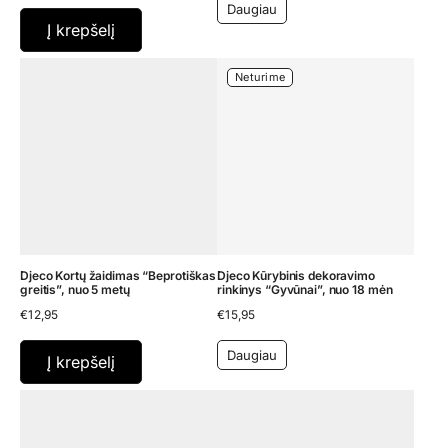
Daugiau
Į krepšelį
Neturime
Djeco Kortų žaidimas “Beprotiškas
Djeco Kūrybinis dekoravimo
greitis”, nuo 5 metų
rinkinys “Gyvūnai”, nuo 18 mėn
€
12,95
€
15,95
Daugiau
Į krepšelį