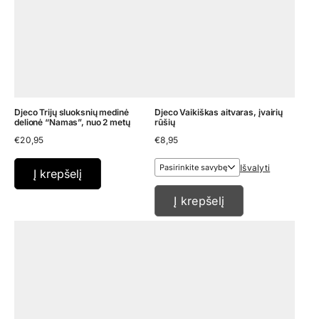
Djeco Trijų sluoksnių medinė
Djeco Vaikiškas aitvaras, įvairių
delionė “Namas”, nuo 2 metų
rūšių
€
20,95
€
8,95
Išvalyti
Į krepšelį
Į krepšelį