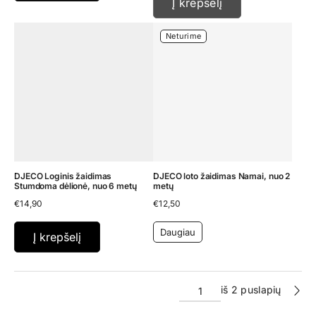
Į krepšelį
Neturime
DJECO Loginis žaidimas
DJECO loto žaidimas Namai, nuo 2
Stumdoma dėlionė, nuo 6 metų
metų
€
14,90
€
12,50
Daugiau
Į krepšelį
iš 2 puslapių