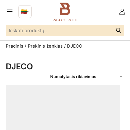
🇱🇹
▼
LT
Kalba
Pradinis
Prekinis ženklas
DJECO
DJECO