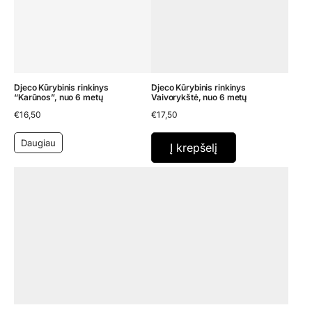
Djeco Kūrybinis rinkinys
Djeco Kūrybinis rinkinys
“Karūnos”, nuo 6 metų
Vaivorykštė, nuo 6 metų
€
16,50
€
17,50
Daugiau
Į krepšelį