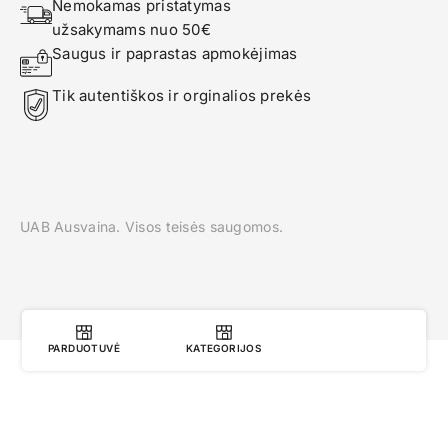
Nemokamas pristatymas 
užsakymams nuo 50€
Saugus ir paprastas apmokėjimas
Tik autentiškos ir orginalios prekės
UAB Ausvaina. Visos teisės saugomos.
PARDUOTUVĖ
KATEGORIJOS