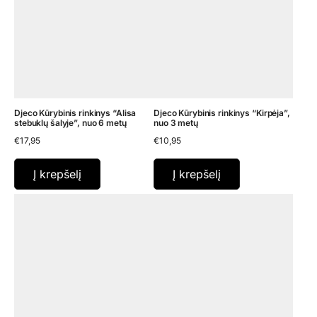
Djeco Kūrybinis rinkinys “Alisa
Djeco Kūrybinis rinkinys “Kirpėja”,
stebuklų šalyje”, nuo 6 metų
nuo 3 metų
€
17,95
€
10,95
Į krepšelį
Į krepšelį