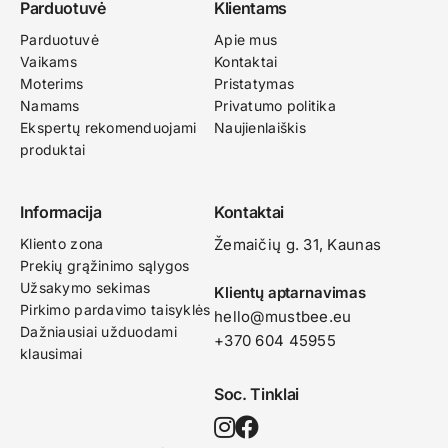
Parduotuvė
Klientams
Parduotuvė
Apie mus
Vaikams
Kontaktai
Moterims
Pristatymas
Namams
Privatumo politika
Ekspertų rekomenduojami
Naujienlaiškis
produktai
Informacija
Kontaktai
Kliento zona
Žemaičių g. 31, Kaunas​
Prekių grąžinimo sąlygos
Užsakymo sekimas
Klientų aptarnavimas
Pirkimo pardavimo taisyklės
hello@mustbee.eu
Dažniausiai užduodami
+370 604 45955
klausimai
Soc. Tinklai