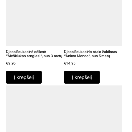
Djeco Edukacinė dėlionė
Djeco Edukacinis stalo žaidimas
“Meškiukas rengiasi”, nuo 3 metų
“Animo Mondo”, nuo 5 metų
€
9,95
€
14,95
Į krepšelį
Į krepšelį