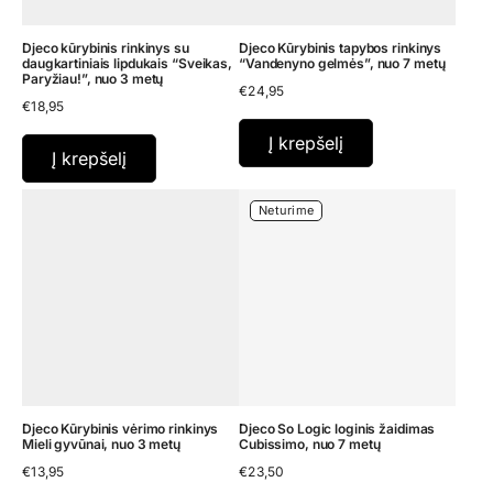
Djeco kūrybinis rinkinys su
Djeco Kūrybinis tapybos rinkinys
daugkartiniais lipdukais “Sveikas,
“Vandenyno gelmės”, nuo 7 metų
Paryžiau!”, nuo 3 metų
€
24,95
€
18,95
Į krepšelį
Į krepšelį
Neturime
Djeco Kūrybinis vėrimo rinkinys
Djeco So Logic loginis žaidimas
Mieli gyvūnai, nuo 3 metų
Cubissimo, nuo 7 metų
€
13,95
€
23,50