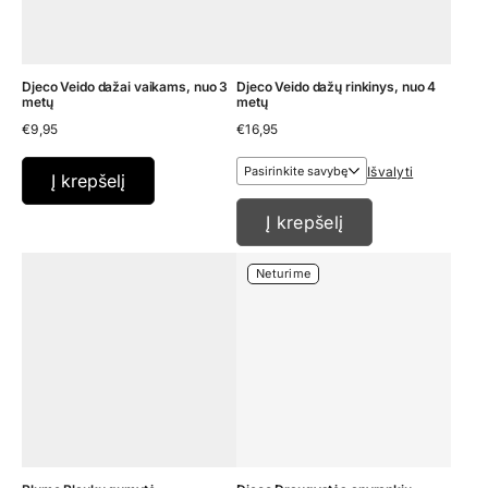
Djeco Veido dažai vaikams, nuo 3
Djeco Veido dažų rinkinys, nuo 4
metų
metų
€
9,95
€
16,95
Išvalyti
Į krepšelį
Į krepšelį
Neturime