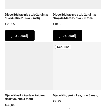
Djeco Edukacinis stalo žaidimas
Djeco Edukacinis stalo žaidimas
“Parduotuvė”, nuo 5 metų
“Rapido Meteo”, nuo 3 meteo
€
20,95
€
18,95
Į krepšelį
Į krepšelį
Neturime
Djeco Klasikinių stalo žaidimų
Djeco Klijų pieštukas, nuo 3 metų
rinkinys, nuo 4 metų
€
2,95
€
32,95