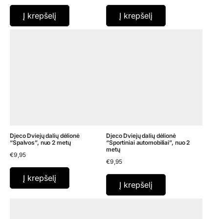
Į krepšelį
Į krepšelį
Djeco Dviejų dalių dėlionė
Djeco Dviejų dalių dėlionė
“Spalvos”, nuo 2 metų
“Sportiniai automobiliai”, nuo 2
metų
€
9,95
€
9,95
Į krepšelį
Į krepšelį