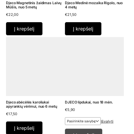
Djeco Magnetinis žaidimas Laivų
Djeco Medinė mozaika Rigolo, nuo
Mūšis, nuo 5 metų
4 metų
€
22,00
€
21,50
Į krepšelį
Į krepšelį
Djeco abėcėlės karoliukai
DJECO lipdukai, nuo 18 mėn.
apyrankių vėrimui, nuo 6 metų
€
5,90
€
17,50
Išvalyti
Į krepšelį