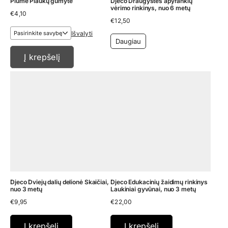
Plume Plaukų gumytė
Djeco Draugystės apyrankių
vėrimo rinkinys, nuo 6 metų
€
4,10
€
12,50
Išvalyti
Daugiau
Į krepšelį
Djeco Dviejų dalių delionė Skaičiai,
Djeco Edukacinių žaidimų rinkinys
nuo 3 metų
Laukiniai gyvūnai, nuo 3 metų
€
9,95
€
22,00
Į krepšelį
Į krepšelį