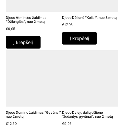
Djeco Atminties žaidimas
Djeco Dėlionė “Keliai”, nuo 3 metų
“Džiunglės”, nuo 2 metų
€
17,95
€
9,95
Į krepšelį
Į krepšelį
Djeco Domino žaidimas “Gyvūnai”,
Djeco Dviejų dalių dėlionė
nuo 2 metų
“Judantys gyvūnai”, nuo 2 metų
€
12,50
€
9,95