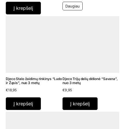
Daugiau
Į krepšelį
Djeco Stalo žaidimų rinkinys “Ludo
Djeco Trijų dalių dėlionė “Savana”,
ir Žąsis”, nuo 3 metų
nuo 3 metų
€
18,95
€
9,95
Į krepšelį
Į krepšelį