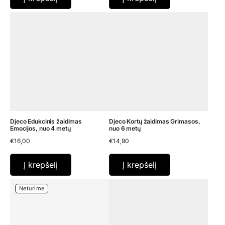
Djeco Edukcinis žaidimas
Djeco Kortų žaidimas Grimasos,
Emocijos, nuo 4 metų
nuo 6 metų
€
16,00
€
14,90
Į krepšelį
Į krepšelį
Neturime