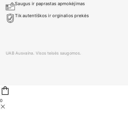
Saugus ir paprastas apmokėjimas
Tik autentiškos ir orginalios prekės
UAB Ausvaina. Visos teisės saugomos.
0