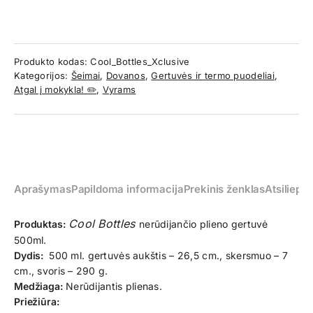
Produkto kodas:
Cool_Bottles_Xclusive
Kategorijos:
Šeimai
,
Dovanos
,
Gertuvės ir termo puodeliai
,
Atgal į mokykla! ✏️
,
Vyrams
Aprašymas
Papildoma informacija
Prekinis ženklas
Atsiliepim
Cool Bottles
Produktas:
nerūdijančio plieno gertuvė
500ml.
Dydis:
500 ml. gertuvės aukštis – 26,5 cm., skersmuo – 7
cm., svoris – 290 g.
Medžiaga:
Nerūdijantis plienas.
Priežiūra: