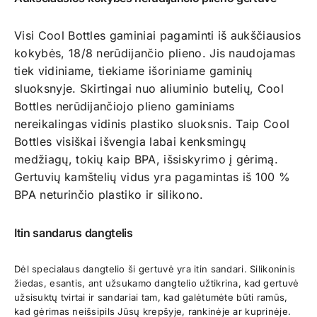
Visi
Cool Bottles
gaminiai pagaminti iš aukščiausios
kokybės, 18/8 nerūdijančio plieno. Jis naudojamas
tiek vidiniame, tiekiame išoriniame gaminių
sluoksnyje. Skirtingai nuo aliuminio butelių, Cool
Bottles nerūdijančiojo plieno gaminiams
nereikalingas vidinis plastiko sluoksnis. Taip Cool
Bottles visiškai išvengia labai kenksmingų
medžiagų, tokių kaip BPA, išsiskyrimo į gėrimą.
Gertuvių kamštelių vidus yra pagamintas iš 100 %
BPA neturinčio plastiko ir silikono.
Itin sandarus dangtelis
Dėl specialaus dangtelio ši gertuvė yra itin sandari. Silikoninis
žiedas, esantis, ant užsukamo dangtelio užtikrina, kad gertuvė
užsisuktų tvirtai ir sandariai tam, kad galėtumėte būti ramūs,
kad gėrimas neišsipils Jūsų krepšyje, rankinėje ar kuprinėje.