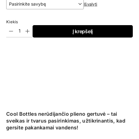
Išvalyti
Kiekis
Į krepšelį
Cool Bottles nerūdijančio plieno gertuvė –
tai
sveikas ir tvarus pasirinkimas, užtikrinantis, kad
gersite pakankamai vandens!