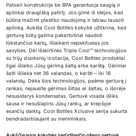
Patvari konstrukcija be BPA garantuoja saugią ir
aplinkai draugišką patirtį. Jos gimė iš idėjos, kad
būtina mažinti plastiko naudojimą ir labiau tausoti
aplinką. Aukšta Cool Bottles kokybė užtikrina, kad
gertuvę būtų galima pakartotinai naudoti
tūkstančius kartų, išlaikant nepakitusias jos
savybes.
Dėl išskirtinės Triple Cool™ technologijos
su trijų sluoksnių izoliacija, Cool Bottles produktai
ilgai išlaiko Jūsų gėrimą šaltą arba karštą. Gėrimai
šalti išlieka net 36 valandas, o karšti – iki 18
valandų. Dėka šios technologijos, paėme gertuvę į
rankas, nejausite gėrimas šiltas ar šaltas, o išorėje
nesusidarys kondensatas. Gertuvė visada išliks
sausa ir nesušlapins Jūsų rankų, ar krepšyje
esančių daiktų. Cool Bottles Xclusive serija sukurta
bendradarbiaujant su menininkais.
Aukščiausios kokybės nerūdijančio plieno gertuvė