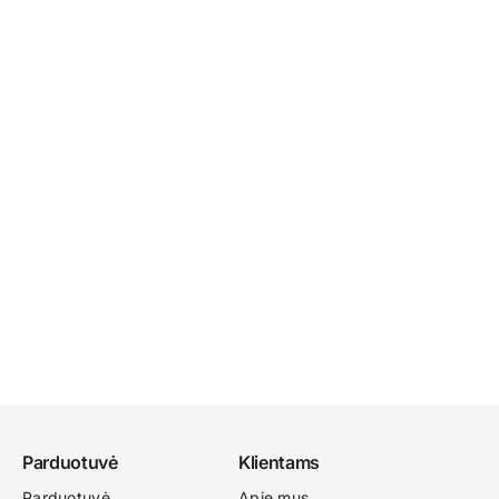
Parduotuvė
Klientams
Parduotuvė
Apie mus