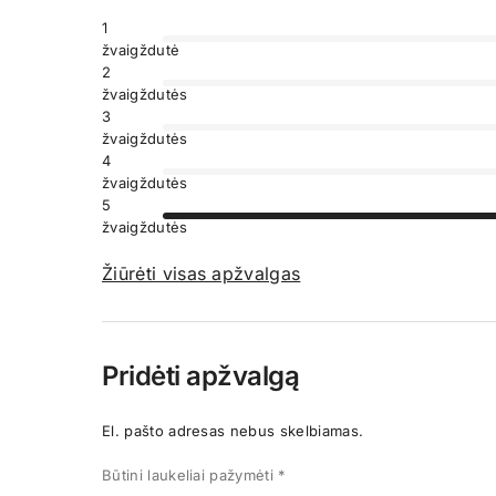
1
žvaigždutė
2
žvaigždutės
3
žvaigždutės
4
žvaigždutės
5
žvaigždutės
Žiūrėti visas apžvalgas
Pridėti apžvalgą
El. pašto adresas nebus skelbiamas.
Būtini laukeliai pažymėti
*