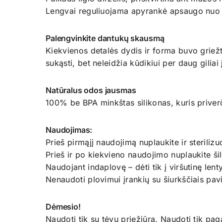
Lengvai reguliuojama apyrankė apsaugo nuo 
Palengvinkite dantukų skausmą
Kiekvienos detalės dydis ir forma buvo griež
sukąsti, bet neleidžia kūdikiui per daug gilia
Natūralus odos jausmas
100% be BPA minkštas silikonas, kuris priverči
Naudojimas:
Prieš pirmąjį naudojimą nuplaukite ir steriliz
Prieš ir po kiekvieno naudojimo nuplaukite ši
Naudojant indaplovę – dėti tik į viršutinę lent
Nenaudoti plovimui įrankių su šiurkščiais pavi
Dėmesio!
Naudoti tik su tėvų priežiūra. Naudoti tik paga