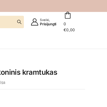
Sveiki,
0
Prisijungti
€
0,00
koninis kramtukas
lga