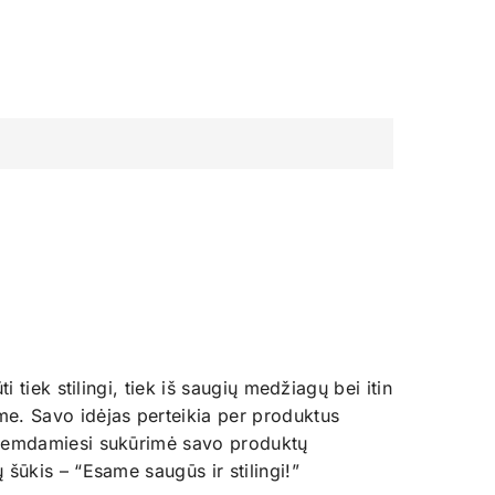
tiek stilingi, tiek iš saugių medžiagų bei itin
me. Savo idėjas perteikia per produktus
o remdamiesi sukūrimė savo produktų
šūkis – “Esame saugūs ir stilingi!”