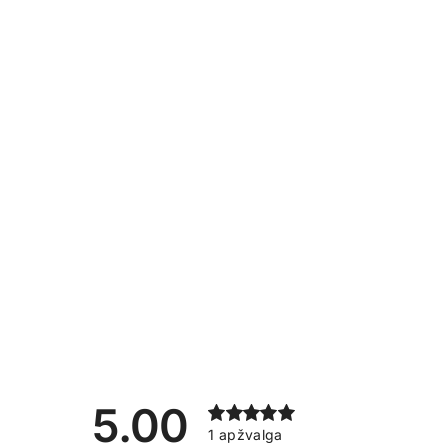
5.00
1
apžvalga