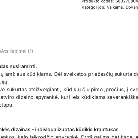
Produkto kodas:
680270804
Kategorijos:
Vaikams
,
Dovan
s
Atsiliepimai (1)
ūdas nusiraminti.
ų amžiaus kūdikiams. Dėl sveikatos priežasčių sukurta d
iją.
 sukurtas atsižvelgiant į kūdikių čiulpimo įpročius, į sv
, atviro dizaino apyrankė, kuri leis kūdikiams savarankiš
etapu.
kės dizainas – individualizuotas kūdikio kramtukas
os rankos, kaip laikrodžio apyrankė. Dydį galima bet kada 