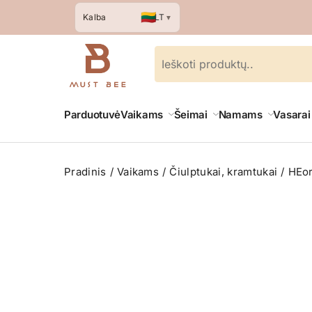
🇱🇹
LT
Kalba
▼
Parduotuvė
Vaikams
Šeimai
Namams
Vasarai
Pradinis
Vaikams
Čiulptukai, kramtukai
HEor