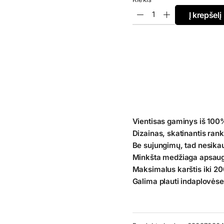
Į krepšelį
Vientisas gaminys iš 100
Dizainas,
skatinantis rank
Be sujungimų, tad nesika
Minkšta medžiaga apsaug
Maksimalus karštis iki 2
Galima plauti indaplovėse