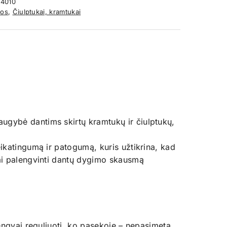
4010
os
,
Čiulptukai, kramtukai
augybė dantims skirtų kramtukų ir čiulptukų,
eikatingumą ir patogumą, kuris užtikrina, kad
kai palengvinti dantų dygimo skausmą
lengvai reguliuoti, ko pasekoje – nepasimeta.