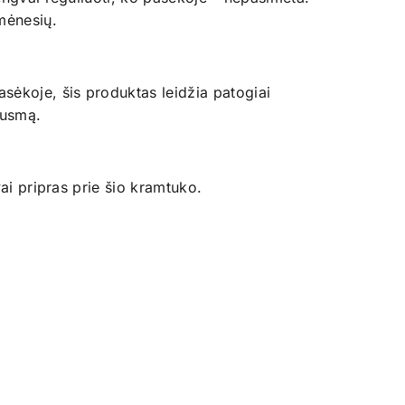
mėnesių.
sėkoje, šis produktas leidžia patogiai
ausmą.
vai pripras prie šio kramtuko.