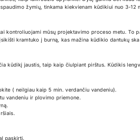
spaudimo žymių, tinkama kiekvienam kūdikiui nuo 3-12 
tai kontroliuojami mūsų projektavimo proceso metu. To pa
i įsikišti kramtuko į burną, kas mažina kūdikio dantukų sk
a kūdikį jaustis, taip kaip čiulpiant pirštus. Kūdikis leng
uokite ( neilgiau kaip 5 min. verdančiu vandeniu).
ltu vandeniu ir plovimo priemone.
yną.
ršiais.
l paskirtį.