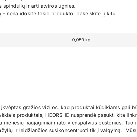
s spindulių ir arti atviros ugnies.
 – nenaudokite tokio produkto, pakeiskite jį kitu.
0,050 kg
kvėptas gražios vizijos, kad produktai kūdikiams gali būti 
yškiais produktais, HEORSHE nusprendė pasukti kita link
eta mėnesių naujagimiai mato vienspalvius pustonius. Tu
lių ir leidžiančios susikoncentruoti tik į valgymą. Mūsų 