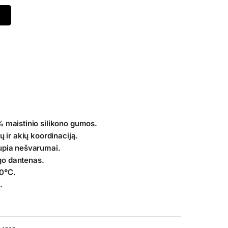
% maistinio silikono gumos.
ų ir akių koordinaciją.
upia nešvarumai.
o dantenas.
00℃.
.