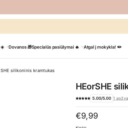
 ☀️
Dovanos 🎁
Specialūs pasiūlymai 🔥
Atgal į mokykla! ✏️
SHE silikoninis kramtukas
HEorSHE sili
5.00
/
5.00
1
apžva
€
9,99
Kiekis