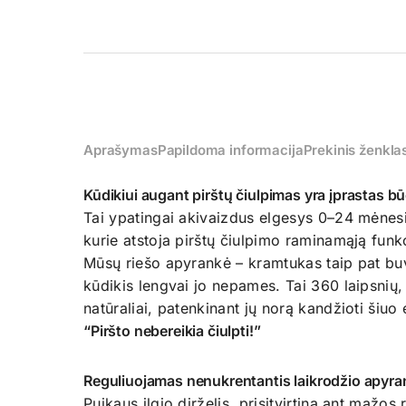
Aprašymas
Papildoma informacija
Prekinis ženkla
Kūdikiui augant pirštų čiulpimas yra įprastas b
Tai ypatingai akivaizdus elgesys 0–24 mėnesi
kurie atstoja pirštų čiulpimo raminamąją funkc
Mūsų riešo apyrankė – kramtukas taip pat buvo
kūdikis lengvai jo nepames. Tai 360 laipsnių
natūraliai, patenkinant jų norą kandžioti šiuo 
“Piršto nebereikia čiulpti!”
Reguliuojamas nenukrentantis laikrodžio apyran
Puikaus ilgio dirželis, prisitvirtina ant maž