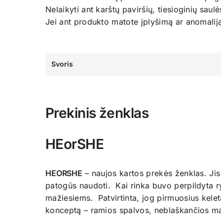
Nelaikyti ant karštų paviršių, tiesioginių saulė
Jei ant produkto matote įplyšimą ar anomaliją
Svoris
Prekinis ženklas
HEorSHE
HEORSHE
– naujos kartos prekės ženklas. Jis į
patogūs naudoti. Kai rinka buvo perpildyta r
mažiesiems. Patvirtinta, jog pirmuosius kel
konceptą – ramios spalvos, neblaškančios mažy