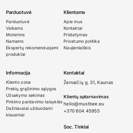
Parduotuvė
Klientams
Parduotuvė
Apie mus
Vaikams
Kontaktai
Moterims
Pristatymas
Namams
Privatumo politika
Ekspertų rekomenduojami
Naujienlaiškis
produktai
Informacija
Kontaktai
Kliento zona
Žemaičių g. 31, Kaunas​
Prekių grąžinimo sąlygos
Užsakymo sekimas
Klientų aptarnavimas
Pirkimo pardavimo taisyklės
hello@mustbee.eu
Dažniausiai užduodami
+370 604 45955
klausimai
Soc. Tinklai