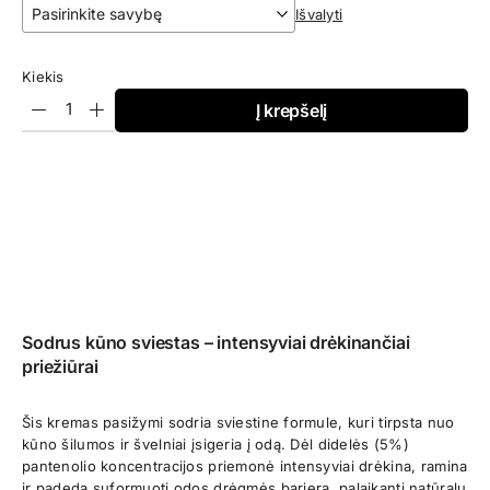
€0,99
Išvalyti
through
€14,95
Kiekis
Į krepšelį
Sodrus kūno sviestas – intensyviai drėkinančiai
priežiūrai
Šis kremas pasižymi sodria sviestine formule, kuri tirpsta nuo
kūno šilumos ir švelniai įsigeria į odą. Dėl didelės (5%)
pantenolio koncentracijos priemonė intensyviai drėkina, ramina
ir padeda suformuoti odos drėgmės barjerą, palaikantį natūralų