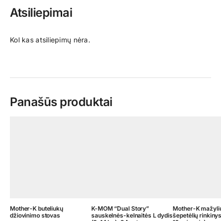
Atsiliepimai
Kol kas atsiliepimų nėra.
Panašūs produktai
Mother-K buteliukų
K-MOM “Dual Story”
Mother-K mažyli
džiovinimo stovas
sauskelnės-kelnaitės L dydis
šepetėlių rinkinys