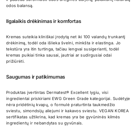
odos balansą.
Ilgalaikis drėkinimas ir komfortas
Kremas suteikia kliniškai įrodytą net iki 100 valandų trunkantį
drėkinimą, todėl oda išlieka švelni, minkšta ir elastinga. Jo
tekstūra yra itin turtinga, tačiau lengvai susigerianti, todėl
kremas puikiai tinka sausai, jautriai ar sudirgusiai odai
prižiūrėti.
Saugumas ir patikimumas
Produktas įvertintas Dermatest® Excellent lygiu, visi
ingredientai priskiriami EWG Green Grade kategorijai. Sudėtyje
nėra pridėtinių kvapų, o formulė praturtinta taukmedžio
sviestu, simondsijų aliejumi ir kakavos sviestu. VEGAN KOREA
sertifikatas užtikrina, kad kremas yra be gyvūninės kilmės
ingredientų ir nebandytas su gyvūnais.