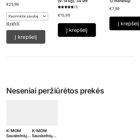
(9-14 kg), 34 vnt
12 mėnesių)
€
25,99
1
€
7,99
€
15,99
Į krepšelį
Išvalyti
Į krepšelį
Į krepšelį
Neseniai peržiūrėtos prekės
K-MOM
K-MOM
Sauskelnių-
Sauskelnių