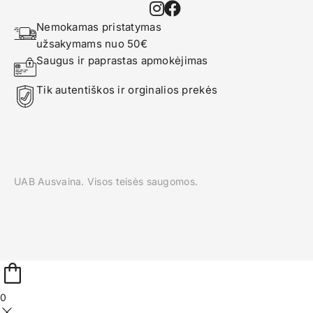
Nemokamas pristatymas 
užsakymams nuo 50€
Saugus ir paprastas apmokėjimas
Tik autentiškos ir orginalios prekės
UAB Ausvaina. Visos teisės saugomos.
0