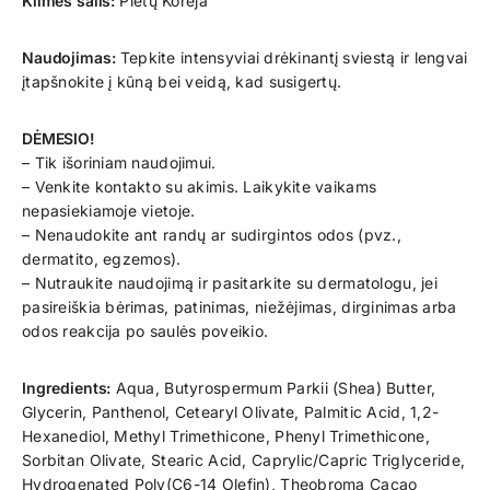
Kilmės šalis:
Pietų Korėja
Naudojimas:
Tepkite intensyviai drėkinantį sviestą ir lengvai
įtapšnokite į kūną bei veidą, kad susigertų.
DĖMESIO!
– Tik išoriniam naudojimui.
– Venkite kontakto su akimis. Laikykite vaikams
nepasiekiamoje vietoje.
– Nenaudokite ant randų ar sudirgintos odos (pvz.,
dermatito, egzemos).
– Nutraukite naudojimą ir pasitarkite su dermatologu, jei
pasireiškia bėrimas, patinimas, niežėjimas, dirginimas arba
odos reakcija po saulės poveikio.
Ingredients:
Aqua, Butyrospermum Parkii (Shea) Butter,
Glycerin, Panthenol, Cetearyl Olivate, Palmitic Acid, 1,2-
Hexanediol, Methyl Trimethicone, Phenyl Trimethicone,
Sorbitan Olivate, Stearic Acid, Caprylic/Capric Triglyceride,
Hydrogenated Poly(C6-14 Olefin), Theobroma Cacao