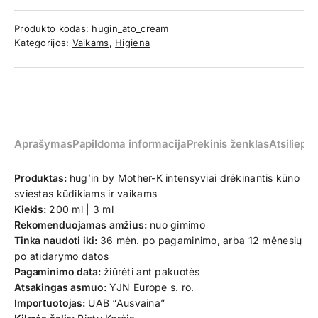
Produkto kodas:
hugin_ato_cream
Kategorijos:
Vaikams
,
Higiena
Aprašymas
Papildoma informacija
Prekinis ženklas
Atsiliepim
Produktas:
hug’in by Mother-K intensyviai drėkinantis kūno
sviestas kūdikiams ir vaikams
Kiekis:
200 ml | 3 ml
Rekomenduojamas amžius:
nuo gimimo
Tinka naudoti iki:
36 mėn. po pagaminimo, arba 12 mėnesių
po atidarymo datos
Pagaminimo data:
žiūrėti ant pakuotės
Atsakingas asmuo:
YJN Europe s. ro.
Importuotojas:
UAB “Ausvaina”