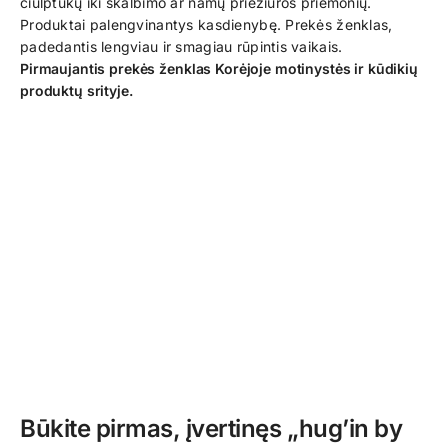
čiulptukų iki skalbimo ar namų priežiūros priemonių.
Produktai palengvinantys kasdienybę. Prekės ženklas,
padedantis lengviau ir smagiau rūpintis vaikais.
Pirmaujantis prekės ženklas Korėjoje motinystės ir kūdikių
produktų srityje.
Būkite pirmas, įvertinęs „hug’in by