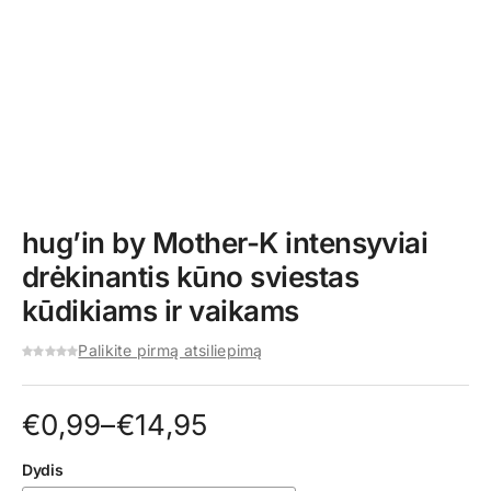
hug’in by Mother-K intensyviai
drėkinantis kūno sviestas
kūdikiams ir vaikams
Palikite pirmą atsiliepimą
Price
€
0,99
–
€
14,95
range:
Dydis