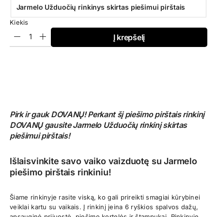
Jarmelo Užduočių rinkinys skirtas piešimui pirštais
Kiekis
Į krepšelį
Pirk ir gauk DOVANŲ! Perkant šį piešimo pirštais rinkinį
DOVANŲ gausite Jarmelo Užduočių rinkinį skirtas
piešimui pirštais!
Išlaisvinkite savo vaiko vaizduotę su Jarmelo
piešimo pirštais rinkiniu!
Šiame rinkinyje rasite viską, ko gali prireikti smagiai kūrybinei
veiklai kartu su vaikais. Į rinkinį įeina 6 ryškios spalvos dažų,
apsauginė prijuostė, piešimo kortelės ir štampukai. Rinkinyje