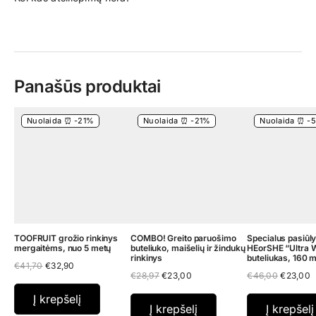
Panašūs produktai
Nuolaida ⏰ -21%
Nuolaida ⏰ -21%
Nuolaida ⏰ -
TOOFRUIT grožio rinkinys
COMBO! Greito paruošimo
Specialus pasiūl
mergaitėms, nuo 5 metų
buteliuko, maišelių ir žindukų
HEorSHE “Ultra 
rinkinys
buteliukas, 160 m
Original
Current
€
41,70
€
32,90
Original
Current
Original
C
price
price
€
28,97
€
23,00
€
46,00
€
23,00
price
price
price
p
was:
is:
was:
is:
was:
is
€41,70.
€32,90.
Į krepšelį
€28,97.
€23,00.
€46,00.
€
Į krepšelį
Į krepšelį