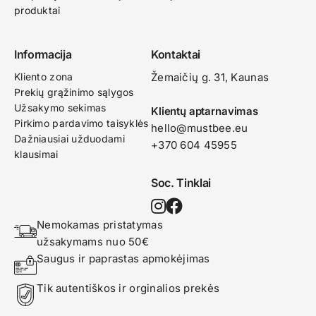
produktai
Informacija
Kontaktai
Kliento zona
Žemaičių g. 31, Kaunas​
Prekių grąžinimo sąlygos
Užsakymo sekimas
Klientų aptarnavimas
Pirkimo pardavimo taisyklės
hello@mustbee.eu
Dažniausiai užduodami
+370 604 45955
klausimai
Soc. Tinklai
Nemokamas pristatymas 
užsakymams nuo 50€
Saugus ir paprastas apmokėjimas
Tik autentiškos ir orginalios prekės