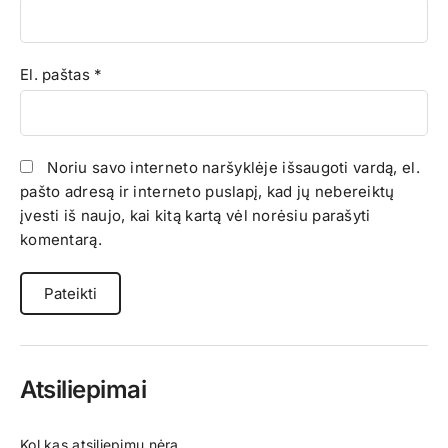
El. paštas
*
Noriu savo interneto naršyklėje išsaugoti vardą, el.
pašto adresą ir interneto puslapį, kad jų nebereiktų
įvesti iš naujo, kai kitą kartą vėl norėsiu parašyti
komentarą.
Atsiliepimai
Kol kas atsiliepimų nėra.