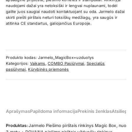
naudojami dažai yra netoksiški ir lengvai nuplaunami, todėl
galite juos saugiai naudoti kontaktuojant su oda. Jarmelo dažai
skirti piešti pirštais neturi toksiškų medžiagų, yra saugūs ir
atitinka CE standartus, galiojančius Europoje.
Produkto kodas:
Jarmelo_MagicBox+uzduotys
Kategorijos:
Vaikams
,
COMBO Pasiūlymai
,
Specialūs
pasiūlymai
,
Kūrybinės priemonės
Aprašymas
Papildoma informacija
Prekinis ženklas
Atsiliepim
Produktas:
Jarmelo Piešimo pirštais rinkinys Magic Box, nuo
3 metų + DOVANA piešimo pirštais užduočių rinkinys