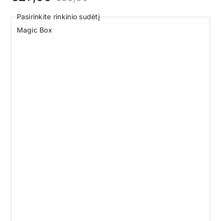
price
price
Pasirinkite rinkinio sudėtį
was:
is:
Magic Box
€36,90.
€27,95.