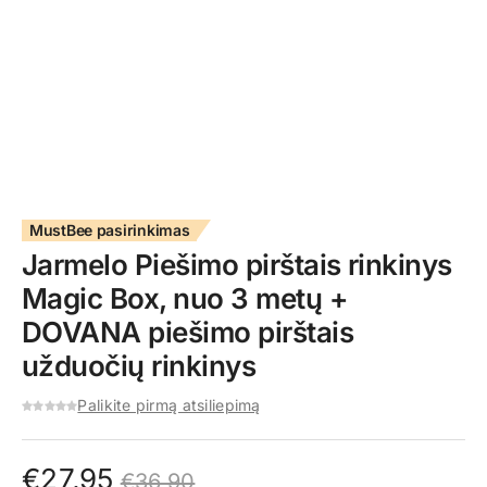
MustBee pasirinkimas
Jarmelo Piešimo pirštais rinkinys
Magic Box, nuo 3 metų +
DOVANA piešimo pirštais
užduočių rinkinys
Palikite pirmą atsiliepimą
Original
Current
€
27,95
€
36,90