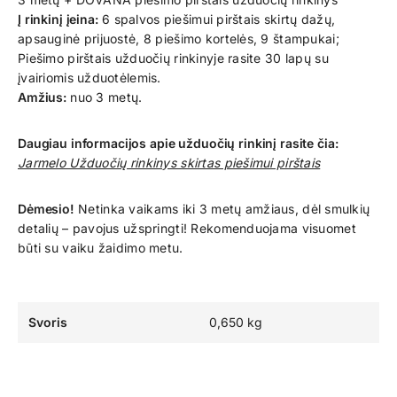
Į rinkinį įeina:
6 spalvos piešimui pirštais skirtų dažų,
apsauginė prijuostė, 8 piešimo kortelės, 9 štampukai;
Piešimo pirštais užduočių rinkinyje rasite 30 lapų su
įvairiomis užduotėlemis.
Amžius:
nuo 3 metų.
Daugiau informacijos apie užduočių rinkinį rasite čia:
Jarmelo Užduočių rinkinys skirtas piešimui pirštais
Dėmesio!
Netinka vaikams iki 3 metų amžiaus, dėl smulkių
detalių – pavojus užspringti! Rekomenduojama visuomet
būti su vaiku žaidimo metu.
Svoris
0,650 kg