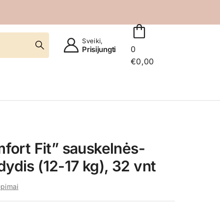
Sveiki,
0
Prisijungti
€
0,00
ort Fit” sauskelnės-
dydis (12-17 kg), 32 vnt
epimai