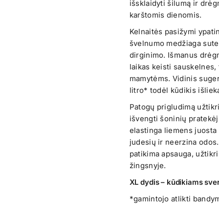
išsklaidyti šilumą ir drėg
karštomis dienomis.
Kelnaitės pasižymi ypat
švelnumo medžiaga suteik
dirginimo. Išmanus drėgm
laikas keisti sauskelnes
mamytėms. Vidinis sugeri
litro* todėl kūdikis išliek
Patogų prigludimą užtikr
išvengti šoninių pratekėj
elastinga liemens juosta
judesių ir neerzina odos.
patikima apsauga, užtikr
žingsnyje.
XL dydis – kūdikiams sve
*gamintojo atlikti bandym