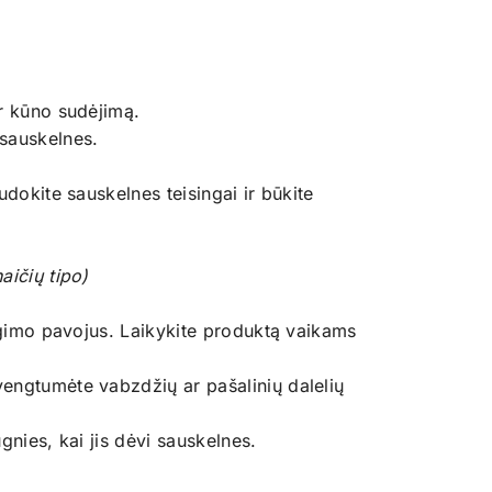
ir kūno sudėjimą.
 sauskelnes.
udokite sauskelnes teisingai ir būkite
aičių tipo)
ringimo pavojus. Laikykite produktą vaikams
vengtumėte vabzdžių ar pašalinių dalelių
ugnies, kai jis dėvi sauskelnes.