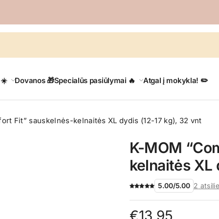
 ☀️
Dovanos 🎁
Specialūs pasiūlymai 🔥
Atgal į mokykla! ✏️
t Fit” sauskelnės-kelnaitės XL dydis (12-17 kg), 32 vnt
K-MOM “Comf
kelnaitės XL 
5.00
/
5.00
2
atsili
€
13,95