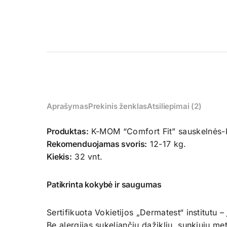
Aprašymas
Prekinis ženklas
Atsiliepimai (2)
Produktas:
K-MOM “Comfort Fit” sauskelnės-k
Rekomenduojamas svoris:
12-17 kg.
Kiekis:
32 vnt.
Patikrinta kokybė ir saugumas
Sertifikuota Vokietijos „Dermatest“ institutu
Be alergijas sukeliančių dažiklių, sunkiųjų m