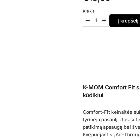
Kiekis
Į krepšelį
K-MOM Comfort Fit s
kūdikiui
Comfort-Fit kelnaitės suk
tyrinėja pasaulį. Jos sut
patikimą apsaugą bei švel
Kvėpuojantis „Air-Through