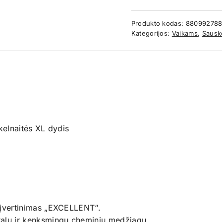
Produkto kodas:
88099278
Kategorijos:
Vaikams
,
Sausk
elnaitės XL dydis
 – įvertinimas „EXCELLENT“.
etalų ir kenksmingų cheminių medžiagų.