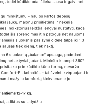
mę, todėl kūdikio oda išlieka sausa ir gaivi net
ingu minkštumu – naujos kartos debesų
ia jaukų, malonų prisilietimą ir nekelia
ės indikatorius leidžia lengvai nustatyti, kada
, todėl šis sprendimas itin patogus net naujoms
amasis sluoksnis pasižymi didele talpa iki 1.3
a sausas tiek dieną, tiek naktį.
ina 6 sluoksnių „balance“ apsauga, padedanti
imų net aktyviai judant. Minkšta ir tampri 360°
 prisitaiko prie kūdikio kūno formų, nevaržo
 Comfort-Fit kelnaitės – tai švelni, kvėpuojanti ir
inanti mažylio komfortą kiekviename jo
riantiems 12-17 kg.
ai, atliktus su L dydžiu