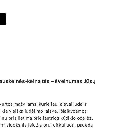
auskelnės-kelnaitės – švelnumas Jūsų
urtos mažyliams, kurie jau laisvai juda ir
eikia visišką judėjimo laisvę, išlaikydamos
nų prisilietimą prie jautrios kūdikio odelės.
“ sluoksnis leidžia orui cirkuliuoti, padeda