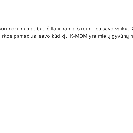
ri nori nuolat būti šilta ir ramia širdimi su savo vaiku. 
kimirkos pamačius savo kūdikį. K-MOM yra mielų gyvūnų 