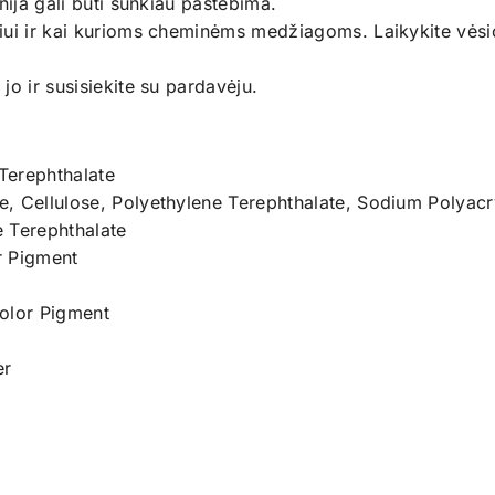
nija gali būti sunkiau pastebima.
iui ir kai kurioms cheminėms medžiagoms. Laikykite vėsi
jo ir susisiekite su pardavėju.
Terephthalate
, Cellulose, Polyethylene Terephthalate, Sodium Polyacr
e Terephthalate
r Pigment
Color Pigment
er