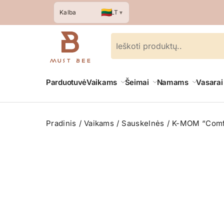
🇱🇹
LT
Kalba
▼
Parduotuvė
Vaikams
Šeimai
Namams
Vasarai
Pradinis
Vaikams
Sauskelnės
K-MOM “Comfor