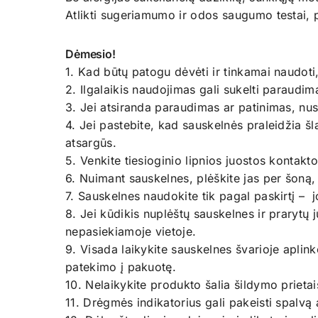
Atlikti sugeriamumo ir odos saugumo testai, 
Dėmesio!
1. Kad būtų patogu dėvėti ir tinkamai naudoti
2. Ilgalaikis naudojimas gali sukelti paraudi
3. Jei atsiranda paraudimas ar patinimas, nust
4. Jei pastebite, kad sauskelnės praleidžia šl
atsargūs.
5. Venkite tiesioginio lipnios juostos kontak
6. Nuimant sauskelnes, plėškite jas per šoną,
7. Sauskelnes naudokite tik pagal paskirtį – 
8. Jei kūdikis nuplėštų sauskelnes ir prarytų 
nepasiekiamoje vietoje.
9. Visada laikykite sauskelnes švarioje aplin
patekimo į pakuotę.
10. Nelaikykite produkto šalia šildymo prietais
11. Drėgmės indikatorius gali pakeisti spalvą