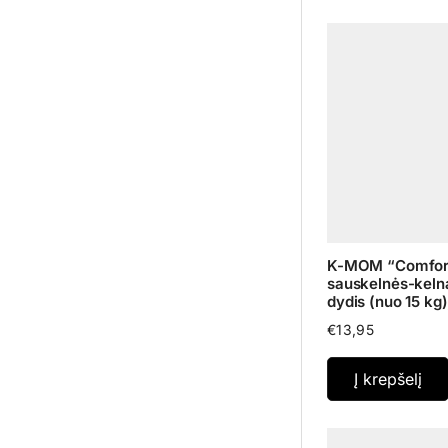
Specialūs pasiūlymai
(70)
🏷️% Paskutinė galimybė
(8)
COMBO Pasiūlymai
(44)
Vyrams
(16)
K-MOM “Comfort
sauskelnės-keln
dydis (nuo 15 kg)
€
13,95
Į krepšelį