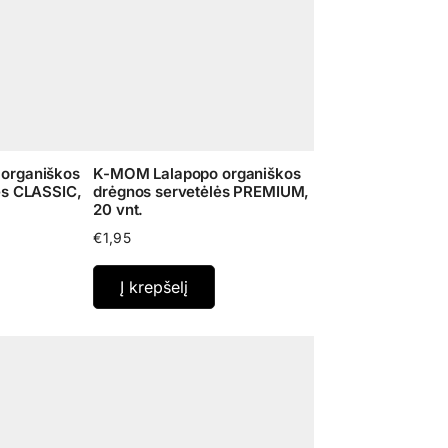
organiškos
K-MOM Lalapopo organiškos
ės CLASSIC,
drėgnos servetėlės PREMIUM,
20 vnt.
€
1,95
Į krepšelį