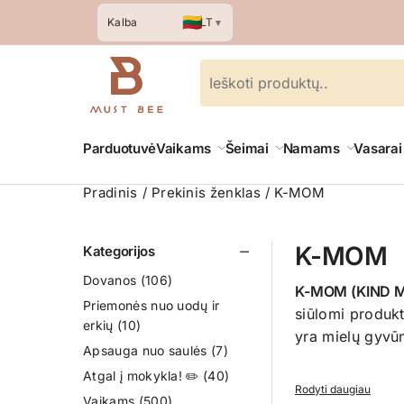
🇱🇹
LT
Kalba
▼
Parduotuvė
Vaikams
Šeimai
Namams
Vasarai
Pradinis
Prekinis ženklas
K-MOM
K-MOM
Kategorijos
Dovanos
(106)
K-MOM (KIND 
Priemonės nuo uodų ir
siūlomi produk
erkių
(10)
yra mielų gyvūn
Apsauga nuo saulės
(7)
Atgal į mokykla! ✏️
(40)
Rodyti daugiau
Vaikams
(500)