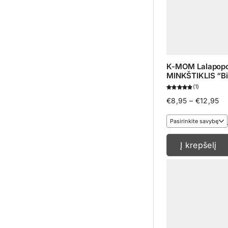
K-MOM Lalapopo
MINKŠTIKLIS “Bi
1
Pr
€
8,95
–
€
12,95
ra
€8
th
€1
Į krepšelį