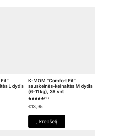
Fit”
K-MOM “Comfort Fit”
tės L dydis
sauskelnės-kelnaitės M dydis
(6-11 kg), 36 vnt
2
€
13,95
Į krepšelį