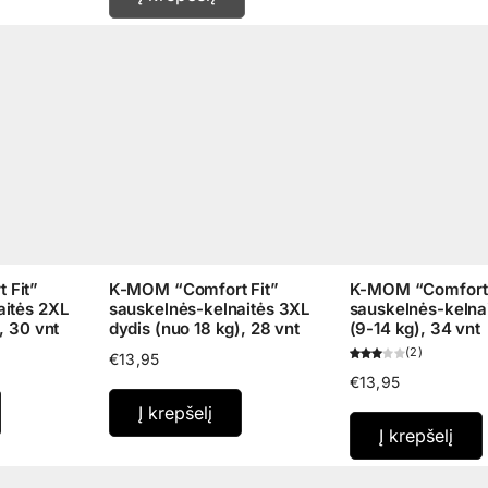
 Fit”
K-MOM “Comfort Fit”
K-MOM “Comfort 
aitės 2XL
sauskelnės-kelnaitės 3XL
sauskelnės-kelnai
, 30 vnt
dydis (nuo 18 kg), 28 vnt
(9-14 kg), 34 vnt
2
€
13,95
€
13,95
Į krepšelį
Į krepšelį