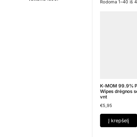
Rodoma 1–40 iš 
Organiškos drėgnos
servetėlės
(19)
Dantų priežiūra
(21)
Žaislai vaikams
(107)
Higiena
(89)
Aksesuarai
(48)
Užkandžiai
(10)
Maitinimo buteliukai
(19)
Gertuvės vaikams
(29)
Indai ir įrankiai
(49)
K-MOM 99.9% P
Wipes drėgnos s
Vonios priemonės
(32)
vnt
Kūrybinės priemonės
€
5,95
(80)
Sauskelnės
(22)
Į krepšelį
Čiulptukai, kramtukai
(15)
Šeimai
(179)