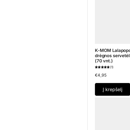
K-MOM Lalapopo
drėgnos servet
(70 vnt.)
1
€
4,95
Į krepšelį