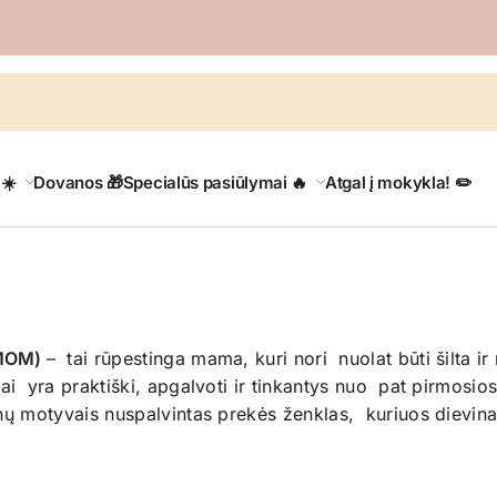
 ☀️
Dovanos 🎁
Specialūs pasiūlymai 🔥
Atgal į mokykla! ✏️
MOM)
– tai rūpestinga mama, kuri nori nuolat būti šilta i
tai yra praktiški, apgalvoti ir tinkantys nuo pat pirmo
ų motyvais nuspalvintas prekės ženklas, kuriuos dievina v