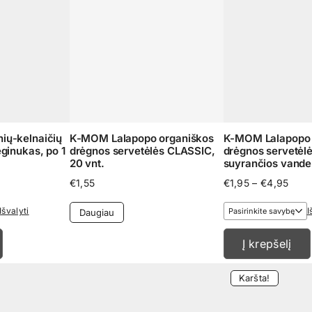
ių-kelnaičių
K-MOM Lalapopo organiškos
K-MOM Lalapopo 
ginukas, po 1
drėgnos servetėlės CLASSIC,
drėgnos servetėlė
20 vnt.
suyrančios vande
Pric
€
1,55
€
1,95
–
€
4,95
rang
€1,9
Išvalyti
I
Daugiau
thro
€4,9
Į krepšelį
Karšta!