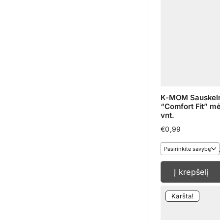
K-MOM Sauskeln
“Comfort Fit” mė
vnt.
€
0,99
Į krepšelį
Karšta!