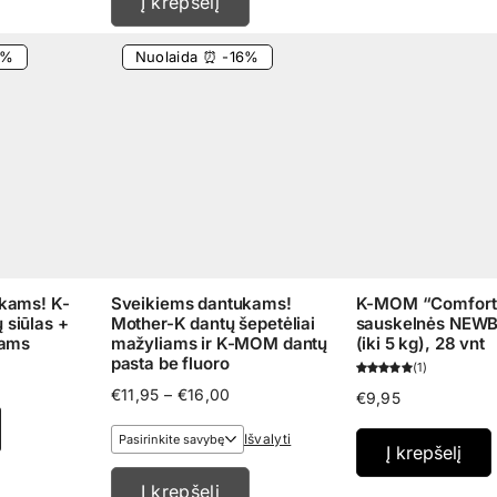
Į krepšelį
5%
Nuolaida ⏰ -16%
kams! K-
Sveikiems dantukams!
K-MOM “Comfort 
siūlas +
Mother-K dantų šepetėliai
sauskelnės NEWB
kams
mažyliams ir K-MOM dantų
(iki 5 kg), 28 vnt
pasta be fluoro
1
rent
ce
Price
€
11,95
–
€
16,00
€
9,95
range:
,80.
€11,95
Išvalyti
Į krepšelį
through
€16,00
Į krepšelį