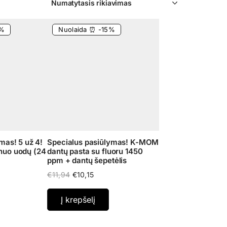
0%
Nuolaida ⏰ -15%
mas! 5 už 4!
Specialus pasiūlymas! K-MOM
nuo uodų (24
dantų pasta su fluoru 1450
ppm + dantų šepetėlis
rent
Original
Current
€
11,94
€
10,15
ce
price
price
was:
is:
Į krepšelį
,80.
€11,94.
€10,15.