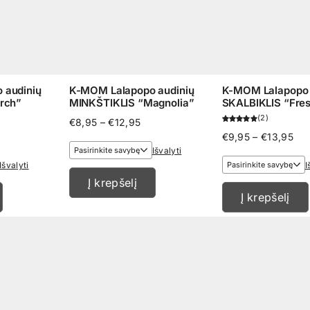
 audinių
K-MOM Lalapopo audinių
K-MOM Lalapopo 
rch”
MINKŠTIKLIS “Magnolia”
SKALBIKLIS “Fre
2
Price
€
8,95
–
€
12,95
range:
ice
Pri
€
9,95
–
€
13,95
€8,95
nge:
ran
Išvalyti
through
,95
€9,
Išvalyti
I
€12,95
rough
thr
Į krepšelį
2,95
€13
Į krepšelį