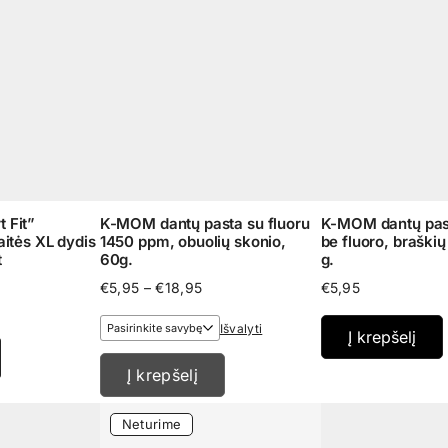
 Fit”
K-MOM dantų pasta su fluoru
K-MOM dantų pas
itės XL dydis
1450 ppm, obuolių skonio,
be fluoro, braškių
t
60g.
g.
Price
€
5,95
–
€
18,95
€
5,95
range:
€5,95
Išvalyti
Į krepšelį
through
€18,95
Į krepšelį
Neturime