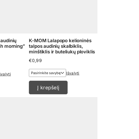
audinių
K-MOM Lalapopo kelioninės
sh morning”
talpos audinių skalbiklis,
minštiklis ir buteliukų ploviklis
€
0,99
ce
ge:
95
Išvalyti
švalyti
ough
,95
Į krepšelį