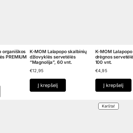
 organiškos
K-MOM Lalapopo skalbinių
K-MOM Lalapopo 
ėlės PREMIUM
džiovyklės servetėlės
drėgnos servetėl
“Magnolija”, 60 vnt.
100 vnt.
€
12,95
€
4,95
Į krepšelį
Į krepšelį
Karšta!