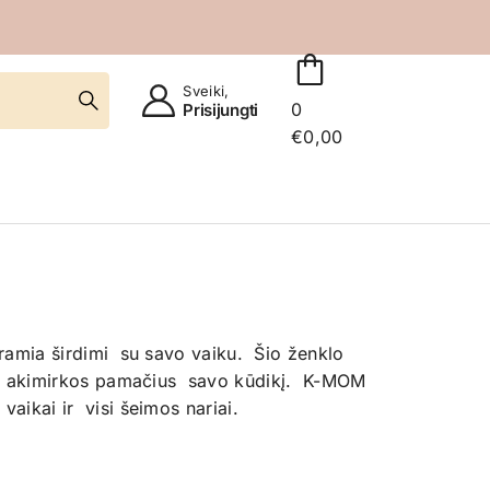
Sveiki,
0
Prisijungti
€
0,00
r ramia širdimi su savo vaiku. Šio ženklo
sios akimirkos pamačius savo kūdikį. K-MOM
aikai ir visi šeimos nariai.