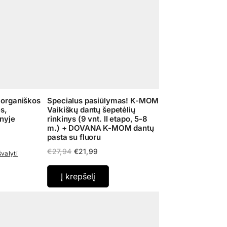
organiškos
Specialus pasiūlymas! K-MOM
s,
Vaikiškų dantų šepetėlių
nyje
rinkinys (9 vnt. II etapo, 5-8
m.) + DOVANA K-MOM dantų
e
pasta su fluoru
e:
5
Original
Current
€
27,94
€
21,99
švalyti
ugh
price
price
5
was:
is:
Į krepšelį
€27,94.
€21,99.