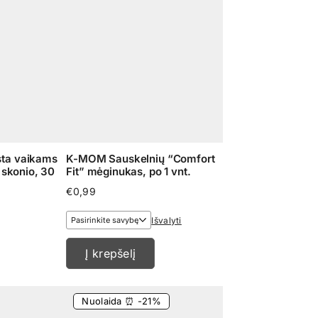
ta vaikams
K-MOM Sauskelnių “Comfort
 skonio, 30
Fit” mėginukas, po 1 vnt.
€
0,99
Išvalyti
Į krepšelį
Nuolaida ⏰ -21%