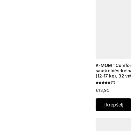
K-MOM “Comfort
sauskelnės-kelna
(12-17 kg), 32 vn
2
€
13,95
Į krepšelį