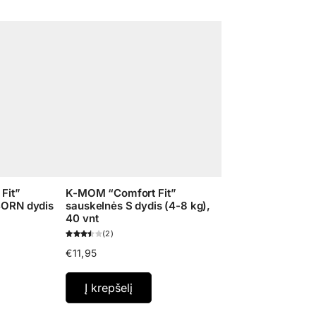
Fit”
K-MOM “Comfort Fit”
ORN dydis
sauskelnės S dydis (4-8 kg),
40 vnt
2
€
11,95
Į krepšelį