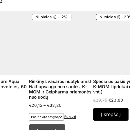
44
Nuolaida ⏰ -12%
Nuolaida ⏰ -2
ure Aqua
Rinkinys vasaros nuotykiams!
Specialus pasiūly
ervetėlės, 60
Naif apsauga nuo saulės, K-
K-MOM Lipdukai 
MOM ir Colpharma priemonės
vnt.)
nuo uodų
Original
Cur
€
29,75
€
23,80
Price
price
pri
€
26,15
–
€
33,20
range:
was:
is:
Į krepšelį
€26,15
€29,75.
€23
Išvalyti
through
€33,20