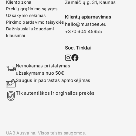
Kliento zona
Žemaičių g. 31, Kaunas​
Prekių grąžinimo sąlygos
Užsakymo sekimas
Klientų aptarnavimas
Pirkimo pardavimo taisyklės
hello@mustbee.eu
Dažniausiai užduodami
+370 604 45955
klausimai
Soc. Tinklai
Nemokamas pristatymas 
užsakymams nuo 50€
Saugus ir paprastas apmokėjimas
Tik autentiškos ir orginalios prekės
UAB Ausvaina. Visos teisės saugomos.