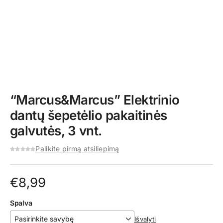
“Marcus&Marcus” Elektrinio
dantų šepetėlio pakaitinės
galvutės, 3 vnt.
Palikite pirmą atsiliepimą
€
8,99
Spalva
Išvalyti