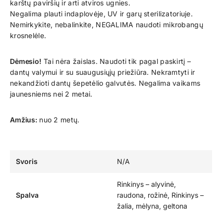
karštų paviršių ir arti atviros ugnies.
Negalima plauti indaplovėje, UV ir garų sterilizatoriuje.
Nemirkykite, nebalinkite, NEGALIMA naudoti mikrobangų
krosnelėle.
Dėmesio!
Tai nėra žaislas. Naudoti tik pagal paskirtį –
dantų valymui ir su suaugusiųjų priežiūra. Nekramtyti ir
nekandžioti dantų šepetėlio galvutės. Negalima vaikams
jaunesniems nei 2 metai.
Amžius:
nuo 2 metų.
Svoris
N/A
Rinkinys – alyvinė,
Spalva
raudona, rožinė, Rinkinys –
žalia, mėlyna, geltona