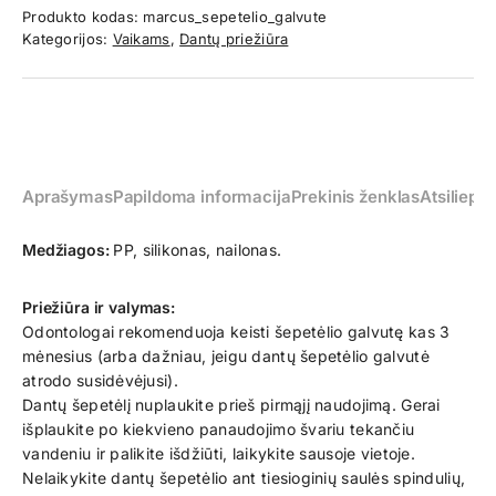
Produkto kodas:
marcus_sepetelio_galvute
Kategorijos:
Vaikams
,
Dantų priežiūra
Aprašymas
Papildoma informacija
Prekinis ženklas
Atsiliepim
Medžiagos:
PP, silikonas, nailonas.
Priežiūra ir valymas:
Odontologai rekomenduoja keisti šepetėlio galvutę kas 3
mėnesius (arba dažniau, jeigu dantų šepetėlio galvutė
atrodo susidėvėjusi).
Dantų šepetėlį nuplaukite prieš pirmąjį naudojimą. Gerai
išplaukite po kiekvieno panaudojimo švariu tekančiu
vandeniu ir palikite išdžiūti, laikykite sausoje vietoje.
Nelaikykite dantų šepetėlio ant tiesioginių saulės spindulių,