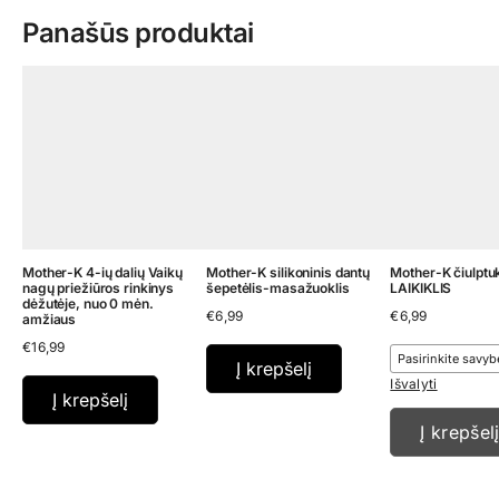
Panašūs produktai
Mother-K 4-ių dalių Vaikų
Mother-K silikoninis dantų
Mother-K čiulptu
nagų priežiūros rinkinys
šepetėlis-masažuoklis
LAIKIKLIS
dėžutėje, nuo 0 mėn.
€
6,99
€
6,99
amžiaus
€
16,99
Į krepšelį
Išvalyti
Į krepšelį
Į krepšel