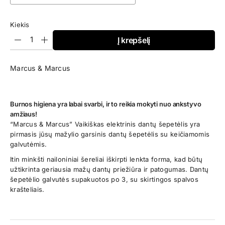
Kiekis
Į krepšelį
Marcus & Marcus
Burnos higiena yra labai svarbi, ir to reikia mokyti nuo ankstyvo
amžiaus!
“Marcus & Marcus” Vaikiškas elektrinis dantų šepetėlis yra
pirmasis jūsų mažylio garsinis dantų šepetėlis su keičiamomis
galvutėmis.
Itin minkšti nailoniniai šereliai iškirpti lenkta forma, kad būtų
užtikrinta geriausia mažų dantų priežiūra ir patogumas. Dantų
šepetėlio galvutės supakuotos po 3, su skirtingos spalvos
krašteliais.