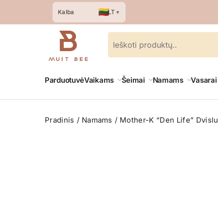
🇱🇹
LT
Kalba
▼
Parduotuvė
Vaikams
Šeimai
Namams
Vasarai
Pradinis
Namams
Mother-K “Den Life” Dvislu