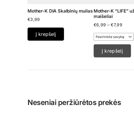
Mother-K DIA Skalbinių muilas
Mother-K “LIFE” u
maišeliai
€
3,99
Price
€
6,99
–
€
7,99
range
Į krepšelį
€6,9
throu
€7,99
Į krepšelį
Neseniai peržiūrėtos prekės