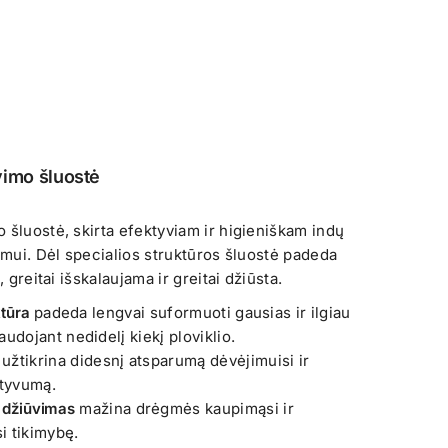
vimo šluostė
 šluostė, skirta efektyviam ir higieniškam indų
ymui. Dėl specialios struktūros šluostė padeda
, greitai išskalaujama ir greitai džiūsta.
ktūra
padeda lengvai suformuoti gausias ir ilgiau
audojant nedidelį kiekį ploviklio.
užtikrina didesnį atsparumą dėvėjimuisi ir
ktyvumą.
r džiūvimas
mažina drėgmės kaupimąsi ir
i tikimybę.