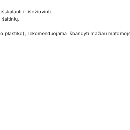
skalauti ir išdžiovinti.
 šaltinių.
kšto plastiko), rekomenduojama išbandyti mažiau matomoje