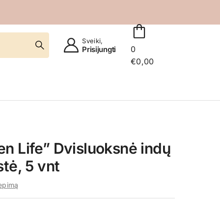
Sveiki,
0
Prisijungti
€
0,00
n Life” Dvisluoksnė indų
tė, 5 vnt
iepimą