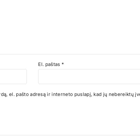
El. paštas
*
ą, el. pašto adresą ir interneto puslapį, kad jų nebereiktų įve