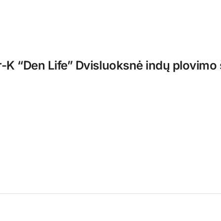
r-K “Den Life” Dvisluoksnė indų plovimo 