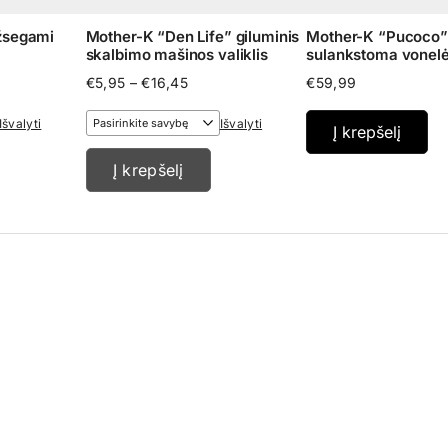
žsegami
Mother-K “Den Life” giluminis
Mother-K “Pucoco”
skalbimo mašinos valiklis
sulankstoma vonel
Price
€
5,95
–
€
16,45
€
59,99
:
range:
9
€5,95
Išvalyti
Išvalyti
Į krepšelį
gh
through
€16,45
Į krepšelį