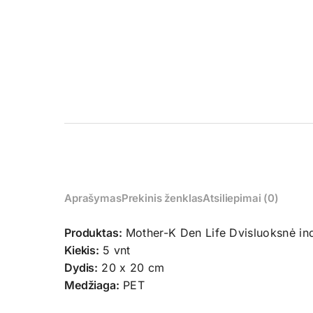
Aprašymas
Prekinis ženklas
Atsiliepimai (0)
Produktas:
Mother-K Den Life Dvisluoksnė in
Kiekis:
5 vnt
Dydis:
20 x 20 cm
Medžiaga:
PET