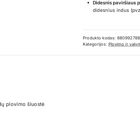
Didesnis paviršiaus p
didesnius indus (pvz
Produkto kodas:
880992788
Kategorijos:
Plovimo ir val
dų plovimo šluostė