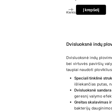
Į krepšelį
Kiekis
Dvisluoksnė indų plo
Dvisluoksnė indų plovimo
bei virtuvės paviršių val
taupiai naudoti ploviklius
Speciali tinklinė stru
išliekančias putas, n
Dvisluoksnė sandara
geresnį valymo efe
Greitas skalavimas i
bakterijų dauginimos