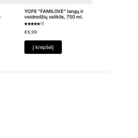
YOPE “FAMILOVE” langų ir
ė
veidrodžių valiklis, 750 ml.
1
€
6,99
Į krepšelį