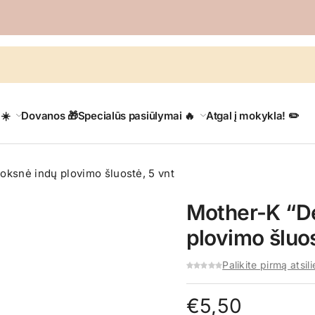
 ☀️
Dovanos 🎁
Specialūs pasiūlymai 🔥
Atgal į mokykla! ✏️
oksnė indų plovimo šluostė, 5 vnt
Mother-K “De
plovimo šluos
Palikite pirmą atsil
€
5,50