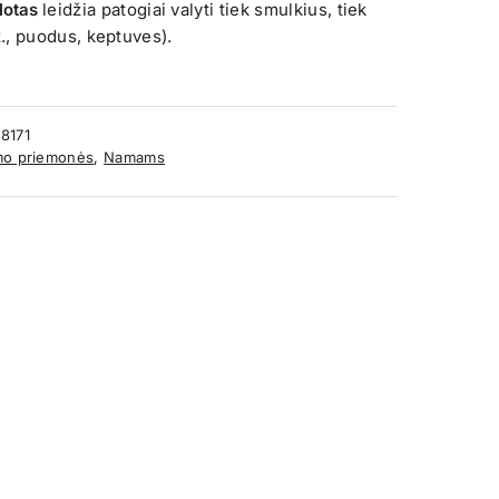
lotas
leidžia patogiai valyti tiek smulkius, tiek
., puodus, keptuves).
8171
ymo priemonės
,
Namams