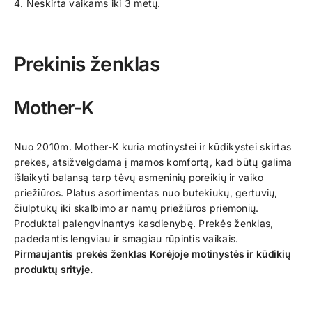
4. Neskirta vaikams iki 3 metų.
Prekinis ženklas
Mother-K
Nuo 2010m. Mother-K kuria motinystei ir kūdikystei skirtas
prekes, atsižvelgdama į mamos komfortą, kad būtų galima
išlaikyti balansą tarp tėvų asmeninių poreikių ir vaiko
priežiūros. Platus asortimentas nuo butekiukų, gertuvių,
čiulptukų iki skalbimo ar namų priežiūros priemonių.
Produktai palengvinantys kasdienybę. Prekės ženklas,
padedantis lengviau ir smagiau rūpintis vaikais.
Pirmaujantis prekės ženklas Korėjoje motinystės ir kūdikių
produktų srityje.