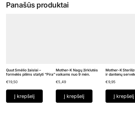
Panašūs produktai
Quut Smėlio žaislai –
Mother-K Nagų žirklutės
Mother-K Sterili
formelės pilims statyti “Pira”
vaikams nuo 9 mėn.
ir dantenų servet
€
19,50
€
5,49
€
9,95
Į krepšelį
Į krepšelį
Į krepšelį