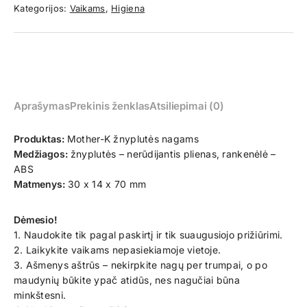
Kategorijos:
Vaikams
,
Higiena
Aprašymas
Prekinis ženklas
Atsiliepimai (0)
Produktas:
Mother-K žnyplutės nagams
Medžiagos:
žnyplutės – nerūdijantis plienas, rankenėlė –
ABS
Matmenys:
30 x 14 x 70 mm
Dėmesio!
1. Naudokite tik pagal paskirtį ir tik suaugusiojo prižiūrimi.
2. Laikykite vaikams nepasiekiamoje vietoje.
3. Ašmenys aštrūs – nekirpkite nagų per trumpai, o po
maudynių būkite ypač atidūs, nes nagučiai būna
minkštesni.