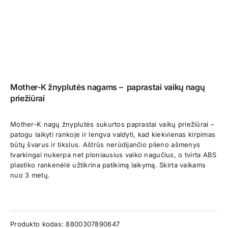
Mother-K žnyplutės nagams – paprastai vaikų nagų
priežiūrai
Mother-K nagų žnyplutės sukurtos paprastai vaikų priežiūrai –
patogu laikyti rankoje ir lengva valdyti, kad kiekvienas kirpimas
būtų švarus ir tikslus. Aštrūs nerūdijančio plieno ašmenys
tvarkingai nukerpa net ploniausius vaiko nagučius, o tvirta ABS
plastiko rankenėlė užtikrina patikimą laikymą. Skirta vaikams
nuo 3 metų.
Produkto kodas:
8800307890647