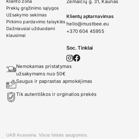
Kliento zona
Žemaičių g. 31, Kaunas​
Prekių grąžinimo sąlygos
Užsakymo sekimas
Klientų aptarnavimas
Pirkimo pardavimo taisyklės
hello@mustbee.eu
Dažniausiai užduodami
+370 604 45955
klausimai
Soc. Tinklai
Nemokamas pristatymas 
užsakymams nuo 50€
Saugus ir paprastas apmokėjimas
Tik autentiškos ir orginalios prekės
UAB Ausvaina. Visos teisės saugomos.