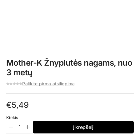
Mother-K Žnyplutės nagams, nuo
3 metų
Palikite pirmą atsiliepimą
€
5,49
Kiekis
Į krepšelį