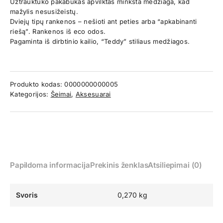
Užtrauktuko pakabukas apvilktas minkšta medžiaga, kad
mažylis nesusižeistų.
Dviejų tipų rankenos – nešioti ant peties arba “apkabinanti
riešą”. Rankenos iš eco odos.
Pagaminta iš dirbtinio kailio, “Teddy” stiliaus medžiagos.
Produkto kodas:
0000000000005
Kategorijos:
Šeimai
,
Aksesuarai
Papildoma informacija
Prekinis ženklas
Atsiliepimai (0)
Svoris
0,270 kg