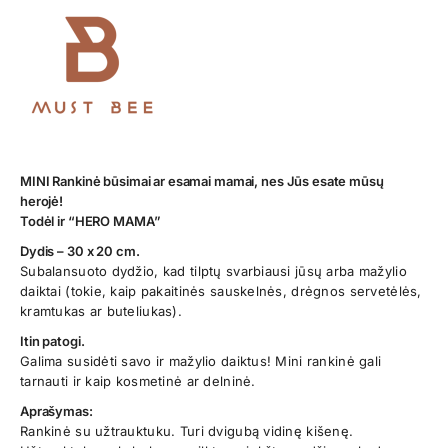
MINI Rankinė būsimai ar esamai mamai, nes Jūs esate mūsų
herojė!
Todėl ir “HERO MAMA”
Dydis – 30 x 20 cm.
Subalansuoto dydžio, kad tilptų svarbiausi jūsų arba mažylio
daiktai (tokie, kaip pakaitinės sauskelnės, drėgnos servetėlės,
kramtukas ar buteliukas).
Itin patogi.
Galima susidėti savo ir mažylio daiktus! Mini rankinė gali
tarnauti ir kaip kosmetinė ar delninė.
Aprašymas:
Rankinė su užtrauktuku. Turi dvigubą vidinę kišenę.