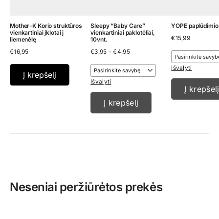
Mother-K Korio struktūros
Sleepy “Baby Care”
YOPE paplūdimio
vienkartiniai įklotai į
vienkartiniai paklotėliai,
€
15,99
liemenėlę
10vnt.
Price
€
16,95
€
3,95
–
€
4,95
range:
€3,95
Išvalyti
through
Į krepšelį
€4,95
Išvalyti
Į krepšel
Į krepšelį
Neseniai peržiūrėtos prekės