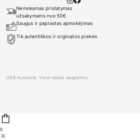
Nemokamas pristatymas 
užsakymams nuo 50€
Saugus ir paprastas apmokėjimas
Tik autentiškos ir orginalios prekės
UAB Ausvaina. Visos teisės saugomos.
0