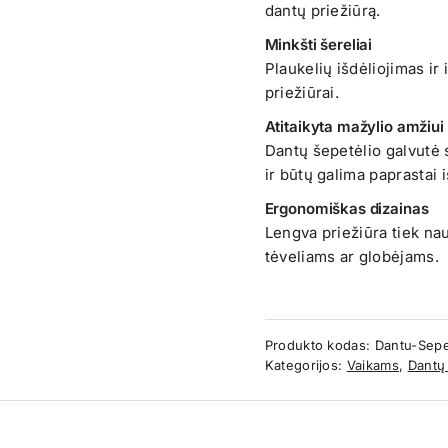
dantų priežiūrą.
Minkšti šereliai
Plaukelių išdėliojimas ir 
priežiūrai.
Atitaikyta mažylio amžiui
Dantų šepetėlio galvutė s
ir būtų galima paprastai i
Ergonomiškas dizainas
Lengva priežiūra tiek na
tėveliams ar globėjams.
Produkto kodas:
Dantu-Sepe
Kategorijos:
Vaikams
,
Dantų 