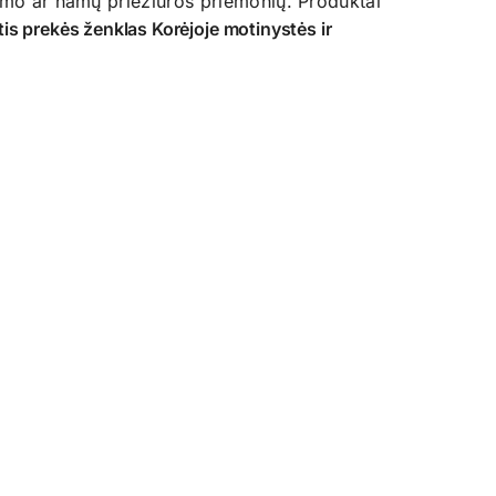
lbimo ar namų priežiūros priemonių. Produktai
is prekės ženklas Korėjoje motinystės ir