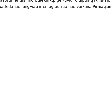
s asortimentas nuo butekiukų, gertuvių, čiulptukų iki ska
adedantis lengviau ir smagiau rūpintis vaikais.
Pirmaujant