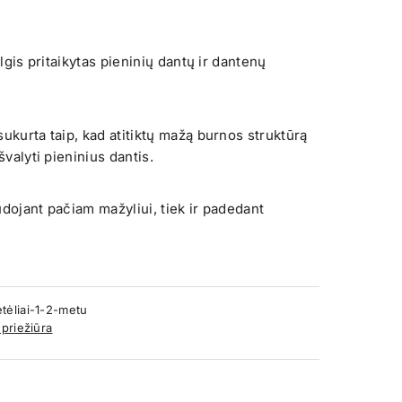
ilgis pritaikytas pieninių dantų ir dantenų
ukurta taip, kad atitiktų mažą burnos struktūrą
švalyti pieninius dantis.
udojant pačiam mažyliui, tiek ir padedant
tėliai-1-2-metu
priežiūra