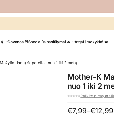
 ☀️
Dovanos 🎁
Specialūs pasiūlymai 🔥
Atgal į mokykla! ✏️
ažylio dantų šepetėliai, nuo 1 iki 2 metų
Mother-K Maž
nuo 1 iki 2 m
Palikite pirmą atsil
Price
€
7,99
–
€
12,99