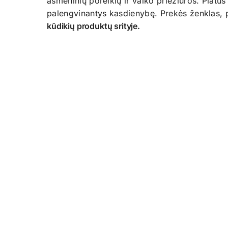
asmeninių poreikių ir vaiko priežiūros. Platu
palengvinantys kasdienybę. Prekės ženklas, p
kūdikių produktų srityje.