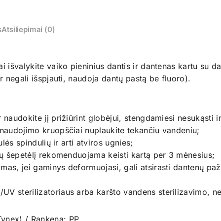
s
Atsiliepimai (0)
i išvalykite vaiko pieninius dantis ir dantenas kartu su dan
ar negali išspjauti, naudoja dantų pastą be fluoro).
 naudokite jį prižiūrint globėjui, stengdamiesi nesukąsti i
o naudojimo kruopščiai nuplaukite tekančiu vandeniu;
ulės spindulių ir arti atviros ugnies;
ntų šepetėlį rekomenduojama keisti kartą per 3 mėnesius;
amas, jei gaminys deformuojasi, gali atsirasti dantenų pa
V sterilizatoriaus arba karšto vandens sterilizavimo, nes
Tynex) / Rankena: PP