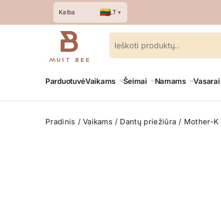
🇱🇹
LT
Kalba
▼
Parduotuvė
Vaikams
Šeimai
Namams
Vasarai
Pradinis
Vaikams
Dantų priežiūra
Mother-K M