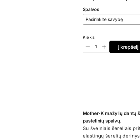
range:
Spalvos
€7,99
through
€12,99
Kiekis
Į krepšelį
Mother-K mažylių dantų še
pastelinių spalvų.
Su švelniais šereliais pr
elastingų šerelių derinys,