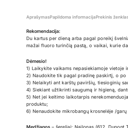
Aprašymas
Papildoma informacija
Prekinis ženkla
Rekomendacija:
Du kartus per dieną arba pagal poreikį švelnia
mažai fluoro turinčią pastą, o vaikai, kurie d
Dėmesio!
1) Laikykite vaikams nepasiekiamoje vietoje ir
2) Naudokite tik pagal pradinę paskirtį, o p
3) Nelaikyti ant karštų paviršių, tiesioginių sa
4) Siekiant užtikrinti saugumą ir higieną, da
5) Net jei keitimo laikotarpis nerekomenduoj
produktu;
6) Nenaudokite mikrobangų krosnelėje /garų /U
Medžiagos
– šereliai: Nailonas (612, Dupont 