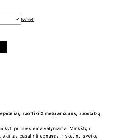
Išvalyti
petėliai, nuo 1 iki 2 metų amžiaus, nuostabių
itaikyti pirmiesiems valymams. Minkštų ir
 skirtas pašalinti apnašas ir skatinti sveiką