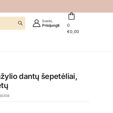
Sveiki,
0
Prisijungti
€
0,00
ylio dantų šepetėliai,
etų
iepimą