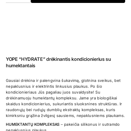
YOPE “HYDRATE” drėkinantis kondicionierius su
humektantais
Gausiai drėkina ir palengvina šukavimą, glotnina sveikus, bet
nepaklusnius ir elektrintis linkusius plaukus. Po šio
kondicionieriaus Jūs pagaliau juos suvaldysite! Su
drėkinamuoju humektantų kompleksu. Jame yra biologiškai
skaidus kondicionierius, sukuriantis sluoksnines struktūras. Ir
raudonųjų bei rudųjų dumblių ekstraktų kompleksas, kuris
kimirksniu grąžina žvilgesį sausiems, nepaklusniems plaukams.
HUMEKTANTŲ KOMPLEKSAS
– pakeičia silikonus ir sutramdo
nepaklusnius plaukus.