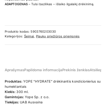
ADAPTOGENAS
– Tulsi bazilikas – išlaiko ilgalaikį drėkinimą.
Produkto kodas:
5903760203030
Kategorijos:
Šeimai
,
Plaukų priežiūros priemonės
Aprašymas
Papildoma informacija
Prekinis ženklas
Atsiliepim
Produktas:
YOPE “HYDRATE” drėkinantis kondicionierius su
humektantais
Kiekis:
300 ml.
Gamintojas:
Yope Sp. z o.o.
Tiekėjas:
UAB Ausvaina