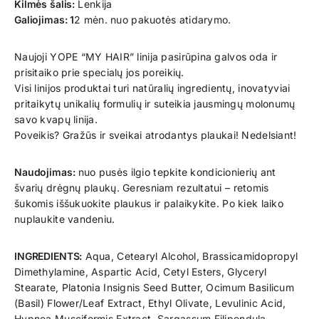
Kilmės šalis:
Lenkija
Galiojimas: 1
2 mėn. nuo pakuotės atidarymo.
Naujoji YOPE “MY HAIR” linija pasirūpina galvos oda ir
prisitaiko prie specialų jos poreikių.
Visi linijos produktai turi natūralių ingredientų, inovatyviai
pritaikytų unikalių formulių ir suteikia jausmingų molonumų
savo kvapų linija.
Poveikis? Gražūs ir sveikai atrodantys plaukai! Nedelsiant!
Naudojimas:
nuo pusės ilgio tepkite kondicionierių ant
švarių drėgnų plaukų. Geresniam rezultatui – retomis
šukomis iššukuokite plaukus ir palaikykite. Po kiek laiko
nuplaukite vandeniu.
INGREDIENTS:
Aqua, Cetearyl Alcohol, Brassicamidopropyl
Dimethylamine, Aspartic Acid, Cetyl Esters, Glyceryl
Stearate, Platonia Insignis Seed Butter, Ocimum Basilicum
(Basil) Flower/Leaf Extract, Ethyl Olivate, Levulinic Acid,
Hypnea Musciformis Extract, Sargassum Filipendula