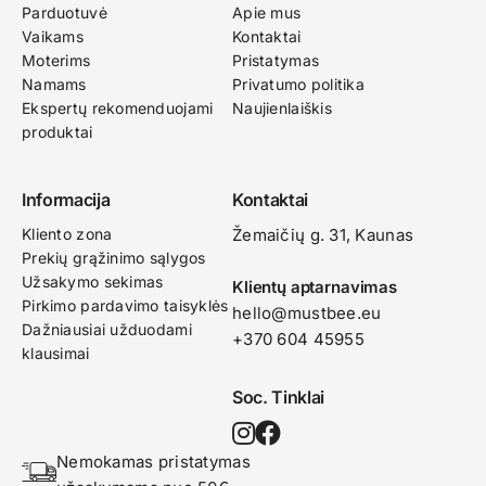
Parduotuvė
Apie mus
Vaikams
Kontaktai
Moterims
Pristatymas
Namams
Privatumo politika
Ekspertų rekomenduojami
Naujienlaiškis
produktai
Informacija
Kontaktai
Kliento zona
Žemaičių g. 31, Kaunas​
Prekių grąžinimo sąlygos
Užsakymo sekimas
Klientų aptarnavimas
Pirkimo pardavimo taisyklės
hello@mustbee.eu
Dažniausiai užduodami
+370 604 45955
klausimai
Soc. Tinklai
Nemokamas pristatymas 