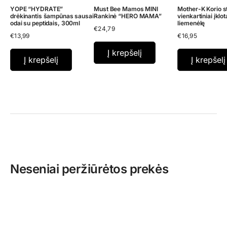
YOPE “HYDRATE”
Must Bee Mamos MINI
Mother-K Korio s
drėkinantis šampūnas sausai
Rankinė “HERO MAMA”
vienkartiniai įklota
odai su peptidais, 300ml
liemenėlę
€
24,79
€
13,99
€
16,95
Į krepšelį
Į krepšelį
Į krepšelį
Neseniai peržiūrėtos prekės