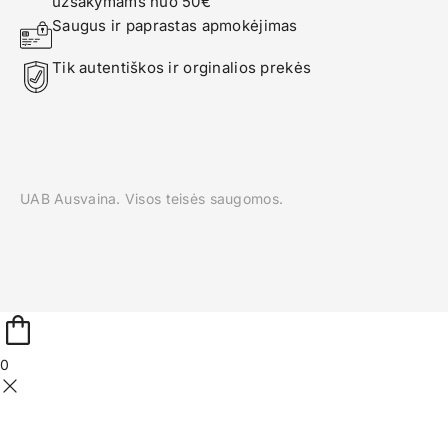
užsakymams nuo 50€
Saugus ir paprastas apmokėjimas
Tik autentiškos ir orginalios prekės
UAB Ausvaina. Visos teisės saugomos.
0