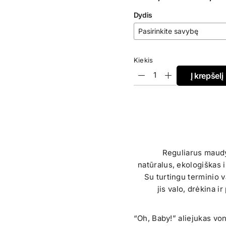
range:
Dydis
€15,50
through
€17,30
Kiekis
Į krepšelį
Reguliarus maudy
natūralus, ekologiškas 
Su turtingu terminio 
jis valo, drėkina i
“Oh, Baby!” aliejukas voni