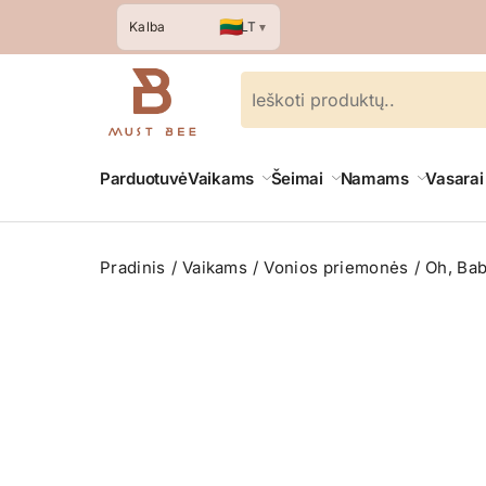
🇱🇹
LT
Kalba
▼
Parduotuvė
Vaikams
Šeimai
Namams
Vasarai
Pradinis
Vaikams
Vonios priemonės
Oh, Bab