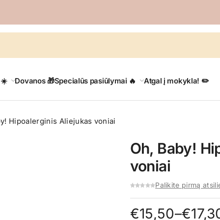
 ☀️
Dovanos 🎁
Specialūs pasiūlymai 🔥
Atgal į mokykla! ✏️
y! Hipoalerginis Aliejukas voniai
Oh, Baby! Hip
voniai
Palikite pirmą atsil
Price
€
15,50
–
€
17,3