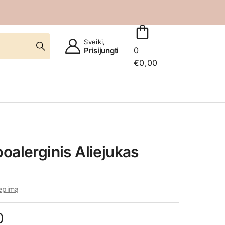
Sveiki,
0
Prisijungti
€
0,00
oalerginis Aliejukas
iepimą
0