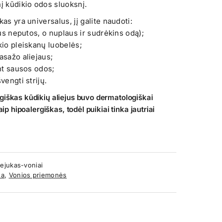
į kūdikio odos sluoksnį.
as yra universalus, jį galite naudoti:
ejus neputos, o nuplaus ir sudrėkins odą);
kio pleiskanų luobelės;
asažo aliejaus;
ant sausos odos;
vengti strijų.
giškas kūdikių aliejus buvo dermatologiškai
aip hipoalergiškas, todėl puikiai tinka jautriai
ejukas-voniai
na
,
Vonios priemonės