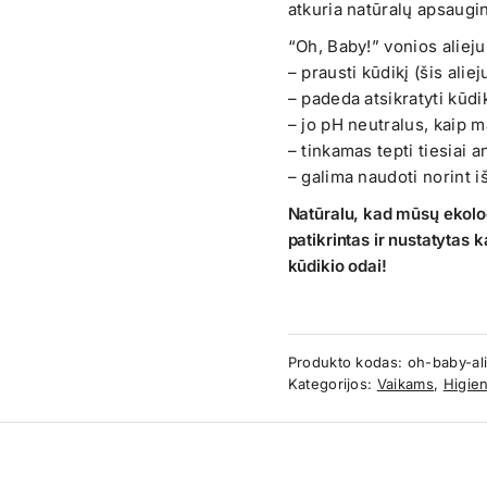
atkuria natūralų apsaugin
“Oh, Baby!” vonios aliejuk
– prausti kūdikį (šis ali
– padeda atsikratyti kūdi
– jo pH neutralus, kaip m
– tinkamas tepti tiesiai 
– galima naudoti norint iš
Natūralu, kad mūsų ekolo
patikrintas ir nustatytas k
kūdikio odai!
Produkto kodas:
oh-baby-ali
Kategorijos:
Vaikams
,
Higie