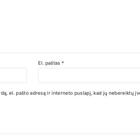
El. paštas
*
ą, el. pašto adresą ir interneto puslapį, kad jų nebereiktų įve