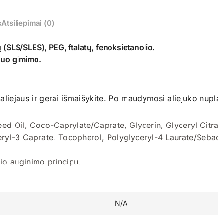
s
Atsiliepimai (0)
ų (SLS/SLES), PEG, ftalatų, fenoksietanolio.
 nuo gimimo.
 aliejaus ir gerai išmaišykite. Po maudymosi aliejuko nupla
d Oil, Coco-Caprylate/Caprate, Glycerin, Glyceryl Citrat
eryl-3 Caprate, Tocopherol, Polyglyceryl-4 Laurate/Seba
nio auginimo principu.
N/A