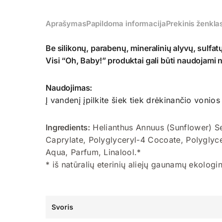
Aprašymas
Papildoma informacija
Prekinis ženkla
Be silikonų, parabenų, mineralinių alyvų, sulfat
Visi “Oh, Baby!” produktai gali būti naudojami
Naudojimas:
Į vandenį įpilkite šiek tiek drėkinančio vonios
Ingredients:
Helianthus Annuus (Sunflower) See
Caprylate, Polyglyceryl-4 Cocoate, Polyglyc
Aqua, Parfum, Linalool.*
* iš natūralių eterinių aliejų gaunamų ekologi
Svoris