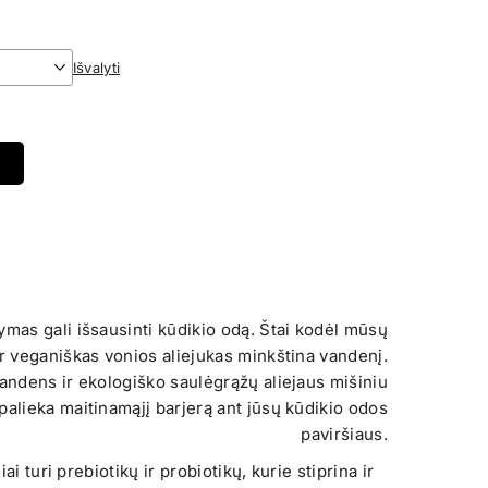
Išvalyti
mas gali išsausinti kūdikio odą. Štai kodėl mūsų
ir veganiškas vonios aliejukas minkština vandenį.
vandens ir ekologiško saulėgrąžų aliejaus mišiniu
r palieka maitinamąjį barjerą ant jūsų kūdikio odos
paviršiaus.
ai turi prebiotikų ir probiotikų, kurie stiprina ir