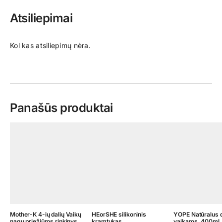
Atsiliepimai
Kol kas atsiliepimų nėra.
Panašūs produktai
Mother-K 4-ių dalių Vaikų
HEorSHE silikoninis
YOPE Natūralus d
nagų priežiūros rinkinys
kramtukas
vaikams, 400ml.