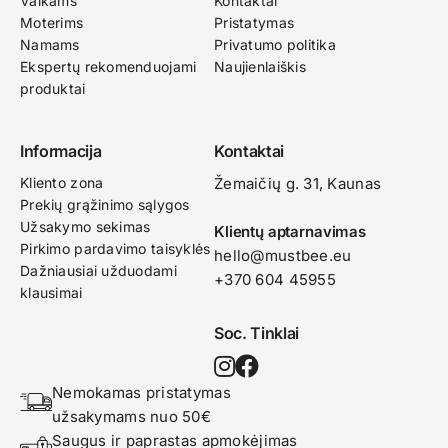
Vaikams
Kontaktai
Moterims
Pristatymas
Namams
Privatumo politika
Ekspertų rekomenduojami
Naujienlaiškis
produktai
Informacija
Kontaktai
Kliento zona
Žemaičių g. 31, Kaunas​
Prekių grąžinimo sąlygos
Užsakymo sekimas
Klientų aptarnavimas
Pirkimo pardavimo taisyklės
hello@mustbee.eu
Dažniausiai užduodami
+370 604 45955
klausimai
Soc. Tinklai
Nemokamas pristatymas 
užsakymams nuo 50€
Saugus ir paprastas apmokėjimas