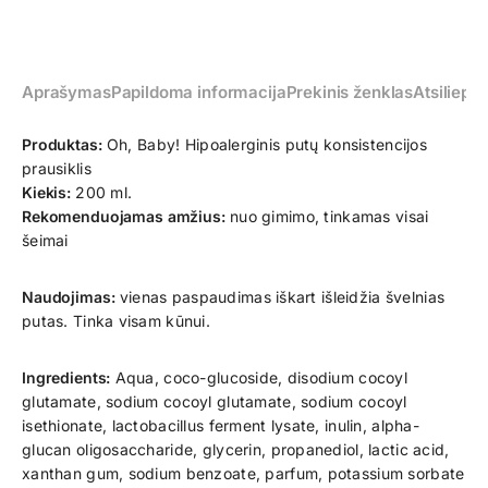
Aprašymas
Papildoma informacija
Prekinis ženklas
Atsiliepim
Produktas:
Oh, Baby! Hipoalerginis putų konsistencijos
prausiklis
Kiekis:
200 ml.
Rekomenduojamas amžius:
nuo gimimo, tinkamas visai
šeimai
Naudojimas:
vienas paspaudimas iškart išleidžia švelnias
putas. Tinka visam kūnui.
Ingredients:
Aqua, coco-glucoside, disodium cocoyl
glutamate, sodium cocoyl glutamate, sodium cocoyl
isethionate, lactobacillus ferment lysate, inulin, alpha-
glucan oligosaccharide, glycerin, propanediol, lactic acid,
xanthan gum, sodium benzoate, parfum, potassium sorbate