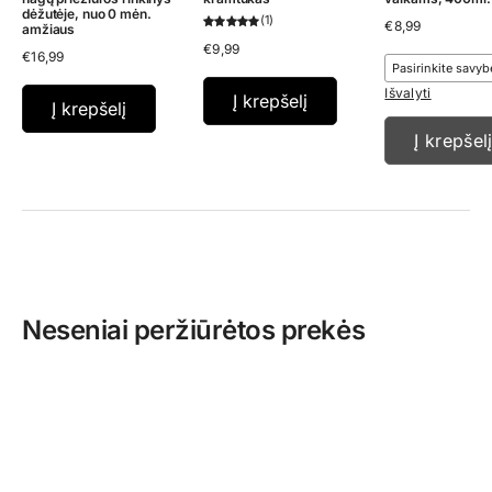
dėžutėje, nuo 0 mėn.
1
€
8,99
amžiaus
€
9,99
€
16,99
Išvalyti
Į krepšelį
Į krepšelį
Į krepšel
Neseniai peržiūrėtos prekės