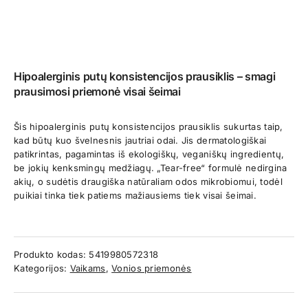
Hipoalerginis putų konsistencijos prausiklis – smagi
prausimosi priemonė visai šeimai
Šis hipoalerginis putų konsistencijos prausiklis sukurtas taip,
kad būtų kuo švelnesnis jautriai odai. Jis dermatologiškai
patikrintas, pagamintas iš ekologiškų, veganiškų ingredientų,
be jokių kenksmingų medžiagų. „Tear-free“ formulė nedirgina
akių, o sudėtis draugiška natūraliam odos mikrobiomui, todėl
puikiai tinka tiek patiems mažiausiems tiek visai šeimai.
Produkto kodas:
5419980572318
Kategorijos:
Vaikams
,
Vonios priemonės