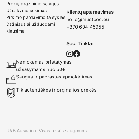
Prekių grąžinimo sąlygos
Užsakymo sekimas
Klientų aptarnavimas
Pirkimo pardavimo taisyklės
hello@mustbee.eu
Dažniausiai užduodami
+370 604 45955
klausimai
Soc. Tinklai
Nemokamas pristatymas 
užsakymams nuo 50€
Saugus ir paprastas apmokėjimas
Tik autentiškos ir orginalios prekės
UAB Ausvaina. Visos teisės saugomos.