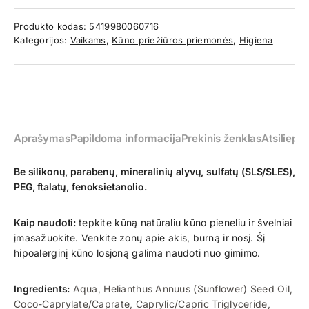
Produkto kodas:
5419980060716
Kategorijos:
Vaikams
,
Kūno priežiūros priemonės
,
Higiena
Aprašymas
Papildoma informacija
Prekinis ženklas
Atsiliepim
Be silikonų, parabenų, mineralinių alyvų, sulfatų (SLS/SLES),
PEG, ftalatų, fenoksietanolio.
Kaip naudoti:
tepkite kūną natūraliu kūno pieneliu ir švelniai
įmasažuokite. Venkite zonų apie akis, burną ir nosį. Šį
hipoalerginį kūno losjoną galima naudoti nuo gimimo.
Ingredients:
Aqua, Helianthus Annuus (Sunflower) Seed Oil,
Coco-Caprylate/Caprate, Caprylic/Capric Triglyceride,