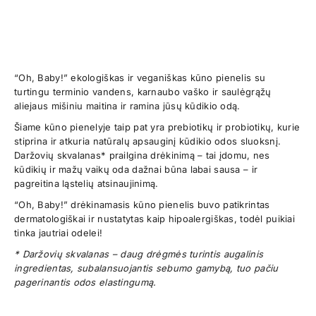
“Oh, Baby!” ekologiškas ir veganiškas kūno pienelis su
turtingu terminio vandens, karnaubo vaško ir saulėgrąžų
aliejaus mišiniu maitina ir ramina jūsų kūdikio odą.
Šiame kūno pienelyje taip pat yra prebiotikų ir probiotikų, kurie
stiprina ir atkuria natūralų apsauginį kūdikio odos sluoksnį.
Daržovių skvalanas* prailgina drėkinimą – tai įdomu, nes
kūdikių ir mažų vaikų oda dažnai būna labai sausa – ir
pagreitina ląstelių atsinaujinimą.
“Oh, Baby!” drėkinamasis kūno pienelis buvo patikrintas
dermatologiškai ir nustatytas kaip hipoalergiškas, todėl puikiai
tinka jautriai odelei!
* Daržovių skvalanas – daug drėgmės turintis augalinis
ingredientas, subalansuojantis sebumo gamybą, tuo pačiu
pagerinantis odos elastingumą.