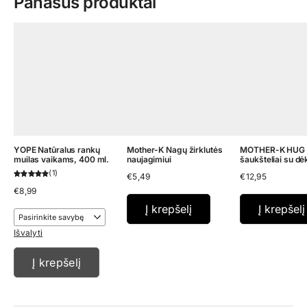
Panašūs produktai
YOPE Natūralus rankų
Mother-K Nagų žirklutės
MOTHER-K HUG Si
muilas vaikams, 400 ml.
naujagimiui
šaukšteliai su dėk
1
€
5,49
€
12,95
€
8,99
Į krepšelį
Į krepšelį
Išvalyti
Į krepšelį