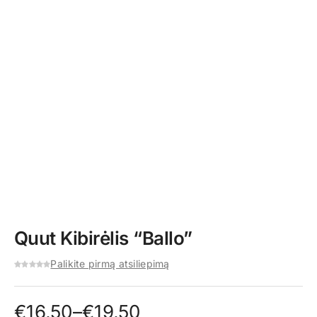
Quut Kibirėlis “Ballo”
Palikite pirmą atsiliepimą
Price
€
16,50
–
€
19,50