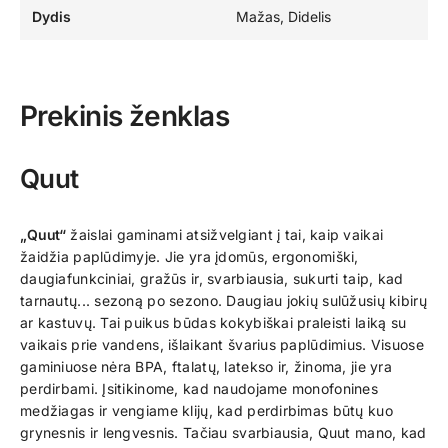
Dydis
Mažas, Didelis
Prekinis ženklas
Quut
„Quut“
žaislai gaminami atsižvelgiant į tai, kaip vaikai
žaidžia paplūdimyje. Jie yra įdomūs, ergonomiški,
daugiafunkciniai, gražūs ir, svarbiausia, sukurti taip, kad
tarnautų... sezoną po sezono. Daugiau jokių sulūžusių kibirų
ar kastuvų. Tai puikus būdas kokybiškai praleisti laiką su
vaikais prie vandens, išlaikant švarius paplūdimius. Visuose
gaminiuose nėra BPA, ftalatų, latekso ir, žinoma, jie yra
perdirbami. Įsitikinome, kad naudojame monofonines
medžiagas ir vengiame klijų, kad perdirbimas būtų kuo
grynesnis ir lengvesnis. Tačiau svarbiausia, Quut mano, kad