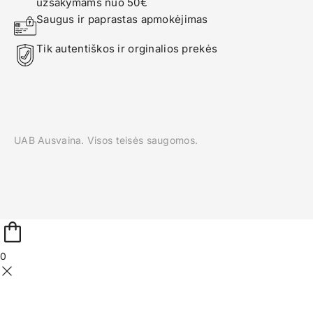
užsakymams nuo 50€
Saugus ir paprastas apmokėjimas
Tik autentiškos ir orginalios prekės
UAB Ausvaina. Visos teisės saugomos.
0