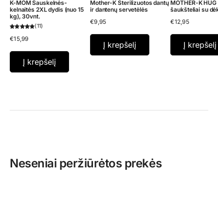
K-MOM Sauskelnės-
Mother-K Sterilizuotos dantų
MOTHER-K HUG Si
kelnaitės 2XL dydis (nuo 15
ir dantenų servetėlės
šaukšteliai su dėk
kg), 30vnt.
€
9,95
€
12,95
11
€
15,99
Į krepšelį
Į krepšelį
Į krepšelį
Neseniai peržiūrėtos prekės