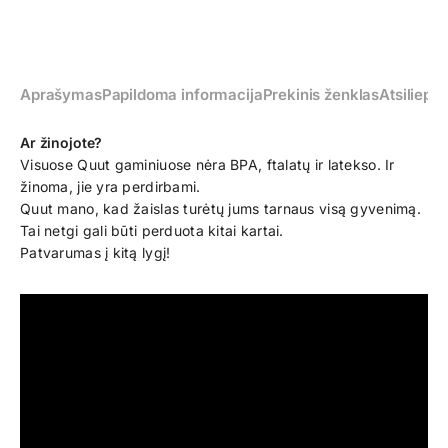
Aprašymas
Papildoma informacija
Prekinis ženklas
Atsiliepim
Ar žinojote?
Visuose Quut gaminiuose nėra BPA, ftalatų ir latekso. Ir
žinoma, jie yra perdirbami.
Quut mano, kad žaislas turėtų jums tarnaus visą gyvenimą.
Tai netgi gali būti perduota kitai kartai.
Patvarumas į kitą lygį!