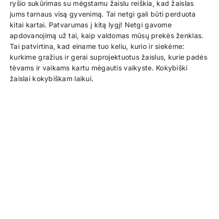
ryšio sukūrimas su mėgstamu žaislu reiškia, kad žaislas
jums tarnaus visą gyvenimą. Tai netgi gali būti perduota
kitai kartai. Patvarumas į kitą lygį! Netgi gavome
apdovanojimą už tai, kaip valdomas mūsų prekės ženklas.
Tai patvirtina, kad einame tuo keliu, kurio ir siekėme:
kurkime gražius ir gerai suprojektuotus žaislus, kurie padės
tėvams ir vaikams kartu mėgautis vaikyste. Kokybiški
žaislai kokybiškam laikui.