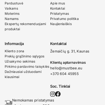
Parduotuvė
Apie mus
Vaikams
Kontaktai
Moterims
Pristatymas
Namams
Privatumo politika
Ekspertų rekomenduojami
Naujienlaiškis
produktai
Informacija
Kontaktai
Kliento zona
Žemaičių g. 31, Kaunas​
Prekių grąžinimo sąlygos
Užsakymo sekimas
Klientų aptarnavimas
Pirkimo pardavimo taisyklės
hello@mustbee.eu
Dažniausiai užduodami
+370 604 45955
klausimai
Soc. Tinklai
Nemokamas pristatymas 