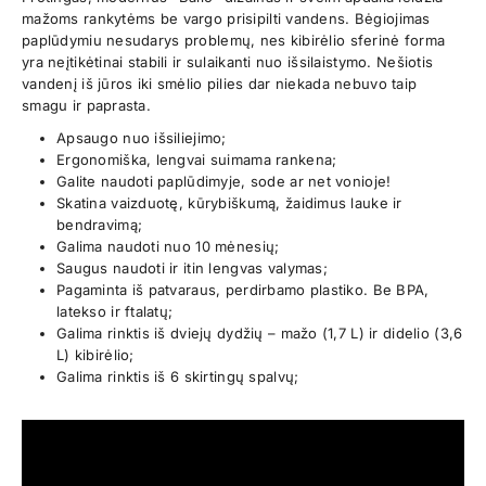
mažoms rankytėms be vargo prisipilti vandens. Bėgiojimas
paplūdymiu nesudarys problemų, nes kibirėlio sferinė forma
yra neįtikėtinai stabili ir sulaikanti nuo išsilaistymo. Nešiotis
vandenį iš jūros iki smėlio pilies dar niekada nebuvo taip
smagu ir paprasta.
Apsaugo nuo išsiliejimo;
Ergonomiška, lengvai suimama rankena;
Galite naudoti paplūdimyje, sode ar net vonioje!
Skatina vaizduotę, kūrybiškumą, žaidimus lauke ir
bendravimą;
Galima naudoti nuo 10 mėnesių;
Saugus naudoti ir itin lengvas valymas;
Pagaminta iš patvaraus, perdirbamo plastiko. Be BPA,
latekso ir ftalatų;
Galima rinktis iš dviejų dydžių – mažo (1,7 L) ir didelio (3,6
L) kibirėlio;
Galima rinktis iš 6 skirtingų spalvų;