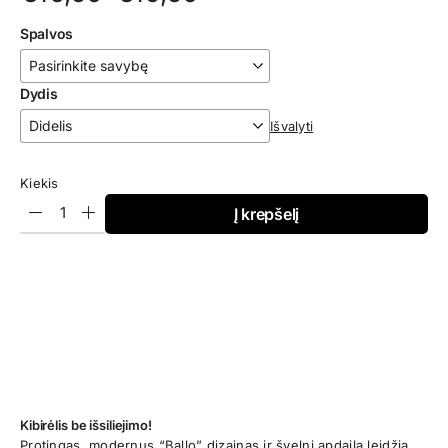
range:
Spalvos
€16,50
through
Dydis
€19,50
Išvalyti
Kiekis
Į krepšelį
Kibirėlis be išsiliejimo!
Protingas, modernus “Ballo” dizainas ir švelni apdaila leidžia