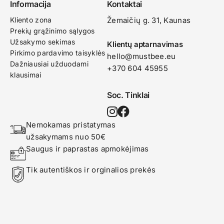
Informacija
Kontaktai
Kliento zona
Žemaičių g. 31, Kaunas​
Prekių grąžinimo sąlygos
Užsakymo sekimas
Klientų aptarnavimas
Pirkimo pardavimo taisyklės
hello@mustbee.eu
Dažniausiai užduodami
+370 604 45955
klausimai
Soc. Tinklai
Nemokamas pristatymas 
užsakymams nuo 50€
Saugus ir paprastas apmokėjimas
Tik autentiškos ir orginalios prekės