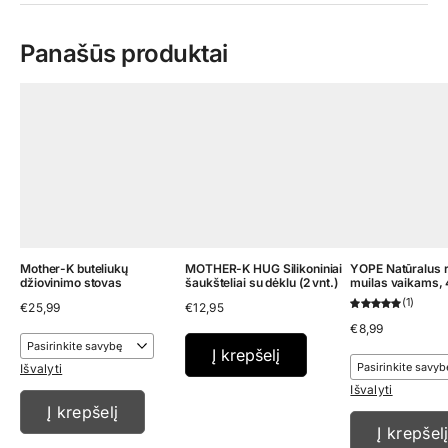
Panašūs produktai
Mother-K buteliukų
MOTHER-K HUG Silikoniniai
YOPE Natūralus 
džiovinimo stovas
šaukšteliai su dėklu (2 vnt.)
muilas vaikams, 
1
€
25,99
€
12,95
€
8,99
Į krepšelį
Išvalyti
Išvalyti
Į krepšelį
Į krepšel