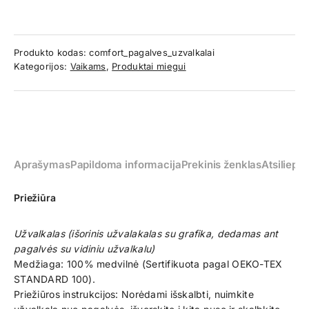
Produkto kodas:
comfort_pagalves_uzvalkalai
Kategorijos:
Vaikams
,
Produktai miegui
Aprašymas
Papildoma informacija
Prekinis ženklas
Atsiliepim
Priežiūra
Užvalkalas (išorinis užvalakalas su grafika, dedamas ant
pagalvės su vidiniu užvalkalu)
Medžiaga: 100% medvilnė (Sertifikuota pagal OEKO-TEX
STANDARD 100).
Priežiūros instrukcijos: Norėdami išskalbti, nuimkite