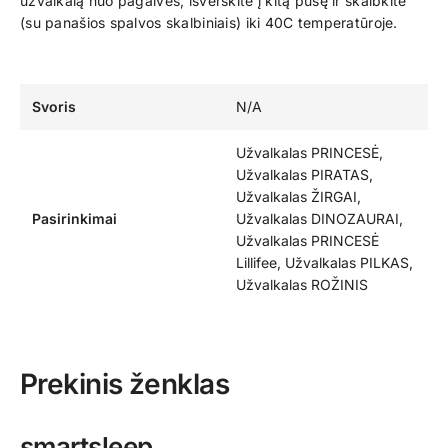
užvalkalą nuo pagalvės, išverskite į kitą pusę ir skalbkite
(su panašios spalvos skalbiniais) iki 40C temperatūroje.
Svoris
N/A
Užvalkalas PRINCESĖ,
Užvalkalas PIRATAS,
Užvalkalas ŽIRGAI,
Pasirinkimai
Užvalkalas DINOZAURAI,
Užvalkalas PRINCESĖ
Lillifee, Užvalkalas PILKAS,
Užvalkalas ROŽINIS
Prekinis ženklas
smartsleep