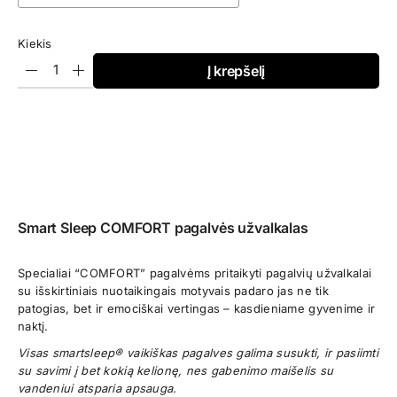
Kiekis
Į krepšelį
Smart Sleep COMFORT pagalvės užvalkalas
Specialiai “COMFORT” pagalvėms pritaikyti pagalvių užvalkalai
su išskirtiniais nuotaikingais motyvais padaro jas ne tik
patogias, bet ir emociškai vertingas – kasdieniame gyvenime ir
naktį.
Visas smartsleep® vaikiškas pagalves galima susukti, ir pasiimti
su savimi į bet kokią kelionę, nes gabenimo maišelis su
vandeniui atsparia apsauga.