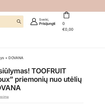
Sveiki,
0
Prisijungti
€
0,00
inys + DOVANA
asiūlymas! TOOFRUIT
ux” priemonių nuo utėlių
DOVANA
iepimą