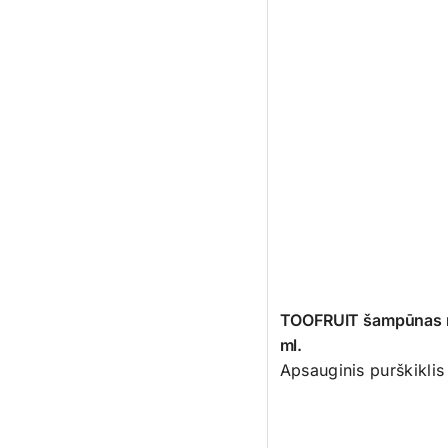
TOOFRUIT šampūnas nu
ml.
Apsauginis purškiklis