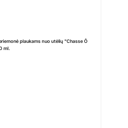
riemonė plaukams nuo utėlių "Chasse Ô
0 ml.