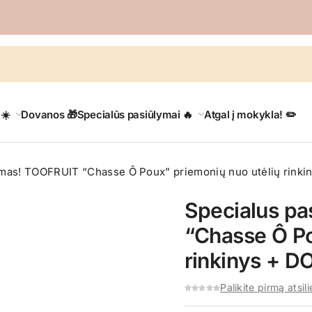
 ☀️
Dovanos 🎁
Specialūs pasiūlymai 🔥
Atgal į mokykla! ✏️
ymas! TOOFRUIT “Chasse Ô Poux” priemonių nuo utėlių rink
Specialus p
“Chasse Ô Po
rinkinys + 
Palikite pirmą atsil