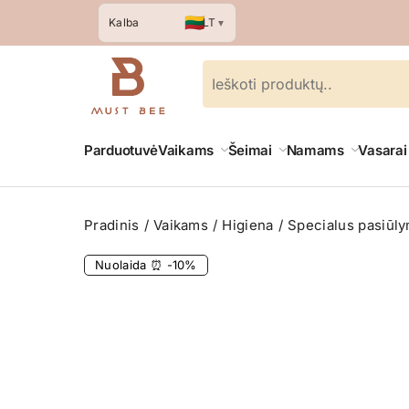
🇱🇹
LT
Kalba
▼
Parduotuvė
Vaikams
Šeimai
Namams
Vasarai
Pradinis
Vaikams
Higiena
Specialus pasiūl
Nuolaida ⏰ -10%