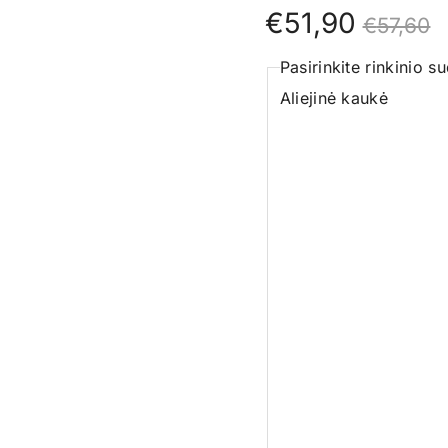
Original
Current
€
51,90
€
57,60
price
price
Pasirinkite rinkinio su
was:
is:
Aliejinė kaukė
€57,60.
€51,90.