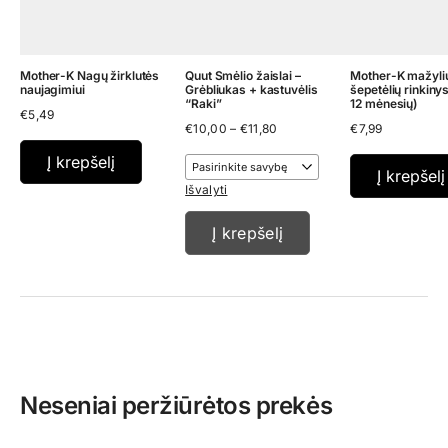
Mother-K Nagų žirklutės
Quut Smėlio žaislai –
Mother-K mažyli
naujagimiui
Grėbliukas + kastuvėlis
šepetėlių rinkinys
“Raki”
12 mėnesių)
€
5,49
Price
€
10,00
–
€
11,80
€
7,99
range:
€10,00
Į krepšelį
through
Į krepšelį
€11,80
Išvalyti
Į krepšelį
Neseniai peržiūrėtos prekės