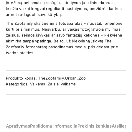
įbrėžimų bei smulkių smūgių. Intuityvus jutiklinis ekranas
leidžia vaikui lengvai reguliuoti nustatymus, peržiūrėti kadrus
ar net redaguoti savo kūrybą.
The Zoofamily skaitmeninis fotoaparatas – nuostabi priemonė
kurti prisiminimus. Nesvarbu, ar vaikas fotografuoja mylimus
žaislus, šeimos išvykas ar savo fantazijų keliones – kiekviena
akimirka tampa ypatinga. Be to, už kiekvieną įsigytą The
Zoofamily fotoaparatą pasodinamas medis, prisidedant prie
tvarios ateities.
Produkto kodas:
TheZoofamily_Urban_Zoo
Kategorijos:
Vaikams
,
Žaislai vaikams
Aprašymas
Papildoma informacija
Prekinis ženklas
Atsiliepim