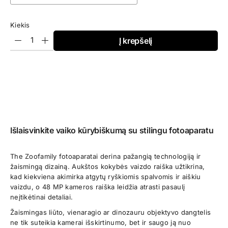
Kiekis
Į krepšelį
Išlaisvinkite vaiko kūrybiškumą su stilingu fotoaparatu
The Zoofamily fotoaparatai derina pažangią technologiją ir
žaismingą dizainą. Aukštos kokybės vaizdo raiška užtikrina,
kad kiekviena akimirka atgytų ryškiomis spalvomis ir aiškiu
vaizdu, o 48 MP kameros raiška leidžia atrasti pasaulį
neįtikėtinai detaliai.
Žaismingas liūto, vienaragio ar dinozauru objektyvo dangtelis
ne tik suteikia kamerai išskirtinumo, bet ir saugo ją nuo