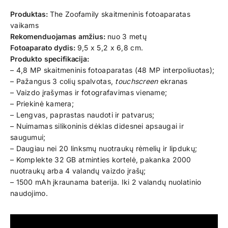
Produktas:
The Zoofamily skaitmeninis fotoaparatas
vaikams
Rekomenduojamas amžius:
nuo 3 metų
Fotoaparato dydis:
9,5 x 5,2 x 6,8 cm.
Produkto specifikacija:
– 4,8 MP skaitmeninis fotoaparatas (48 MP interpoliuotas);
– Pažangus 3 colių spalvotas,
touchscreen
ekranas
– Vaizdo įrašymas ir fotografavimas viename;
– Priekinė kamera;
– Lengvas, paprastas naudoti ir patvarus;
– Nuimamas silikoninis dėklas didesnei apsaugai ir
saugumui;
– Daugiau nei 20 linksmų nuotraukų rėmelių ir lipdukų;
– Komplekte 32 GB atminties kortelė, pakanka 2000
nuotraukų arba 4 valandų vaizdo įrašų;
– 1500 mAh įkraunama baterija. Iki 2 valandų nuolatinio
naudojimo.