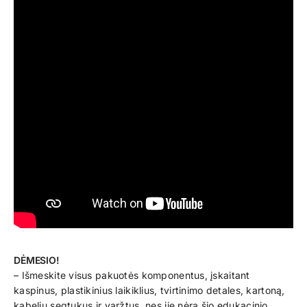
DĖMESIO!
– Išmeskite visus pakuotės komponentus, įskaitant
kaspinus, plastikinius laikiklius, tvirtinimo detales, kartoną,
kabelių segtukus ir varžtus, nes jie nėra šio edukacinio