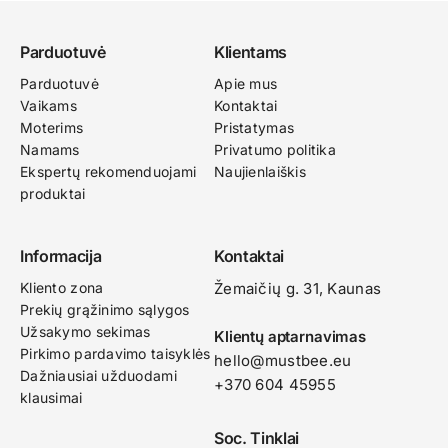
Parduotuvė
Klientams
Parduotuvė
Apie mus
Vaikams
Kontaktai
Moterims
Pristatymas
Namams
Privatumo politika
Ekspertų rekomenduojami
Naujienlaiškis
produktai
Informacija
Kontaktai
Kliento zona
Žemaičių g. 31, Kaunas​
Prekių grąžinimo sąlygos
Užsakymo sekimas
Klientų aptarnavimas
Pirkimo pardavimo taisyklės
hello@mustbee.eu
Dažniausiai užduodami
+370 604 45955
klausimai
Soc. Tinklai