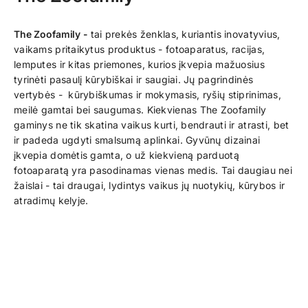
The Zoofamily -
tai prekės ženklas, kuriantis inovatyvius,
vaikams pritaikytus produktus - fotoaparatus, racijas,
lemputes ir kitas priemones, kurios įkvepia mažuosius
tyrinėti pasaulį kūrybiškai ir saugiai. Jų pagrindinės
vertybės - kūrybiškumas ir mokymasis, ryšių stiprinimas,
meilė gamtai bei saugumas. Kiekvienas The Zoofamily
gaminys ne tik skatina vaikus kurti, bendrauti ir atrasti, bet
ir padeda ugdyti smalsumą aplinkai. Gyvūnų dizainai
įkvepia domėtis gamta, o už kiekvieną parduotą
fotoaparatą yra pasodinamas vienas medis. Tai daugiau nei
žaislai - tai draugai, lydintys vaikus jų nuotykių, kūrybos ir
atradimų kelyje.