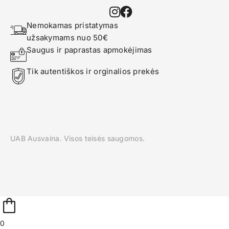
Nemokamas pristatymas 
užsakymams nuo 50€
Saugus ir paprastas apmokėjimas
Tik autentiškos ir orginalios prekės
UAB Ausvaina. Visos teisės saugomos.
0