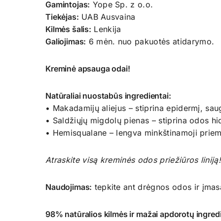
Gamintojas:
Yope Sp. z o.o.
Tiekėjas:
UAB Ausvaina
Kilmės šalis:
Lenkija
Galiojimas:
6 mėn. nuo pakuotės atidarymo.
Kreminė apsauga odai!
Natūraliai nuostabūs ingredientai:
• Makadamijų aliejus – stiprina epidermį, sau
• Saldžiųjų migdolų pienas – stiprina odos hid
• Hemisqualane – lengva minkštinamoji priem
Atraskite visą kreminės odos priežiūros liniją
Naudojimas:
tepkite ant drėgnos odos ir įmasa
98% natūralios kilmės ir mažai apdorotų ingred