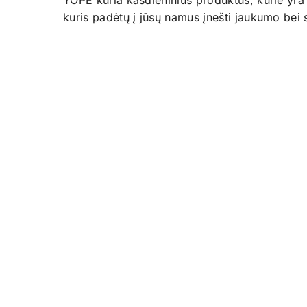
YOPE kuria kasdieninius produktus, kurie yra
kuris padėtų į jūsų namus įnešti jaukumo bei 