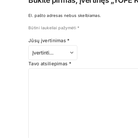
Būkite pirmas, įvertinęs „YOPE 
El. pašto adresas nebus skelbiamas.
Būtini laukeliai pažymėti
*
Jūsų įvertinimas
*
Tavo atsiliepimas
*