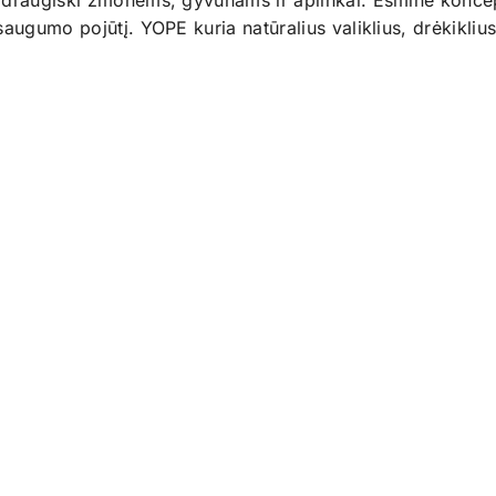
 draugiški žmonėms, gyvūnams ir aplinkai. Esminė koncepc
saugumo pojūtį. YOPE kuria natūralius valiklius, drėkikliu