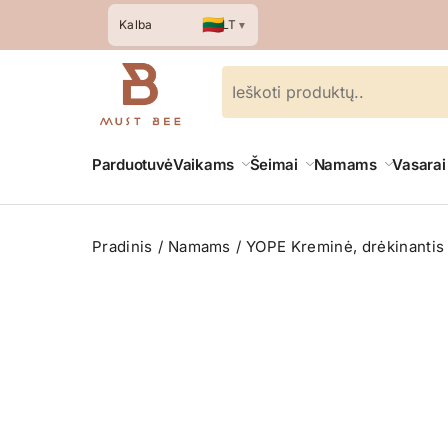
🇱🇹
LT
Kalba
▼
Parduotuvė
Vaikams
Šeimai
Namams
Vasarai
Pradinis
Namams
YOPE Kreminė, drėkinantis 