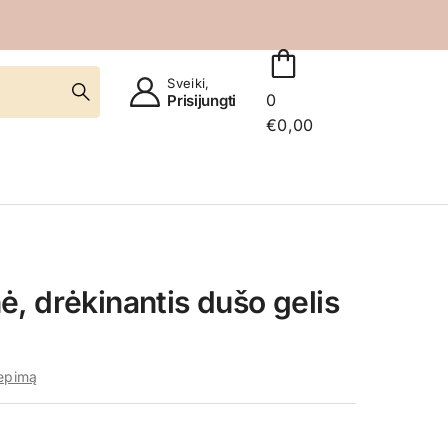
Sveiki,
0
Prisijungti
€
0,00
, drėkinantis dušo gelis
iepimą