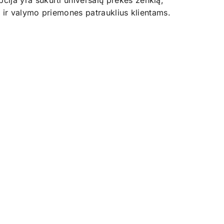
ija yra sukurti universalų prekės ženklą,
s ir valymo priemones patrauklius klientams.