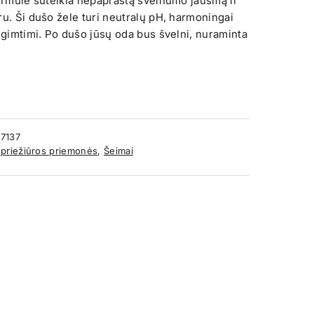
formulė suteikia nepaprastą švelnumo jausmą ir
ru. Ši dušo žele turi neutralų pH, harmoningai
rigimtimi. Po dušo jūsų oda bus švelni, nuraminta
7137
priežiūros priemonės
,
Šeimai