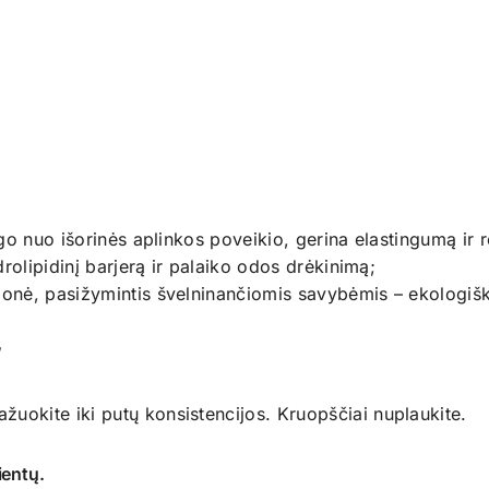
go nuo išorinės aplinkos poveikio, gerina elastingumą ir 
rolipidinį barjerą ir palaiko odos drėkinimą;
onė, pasižymintis švelninančiomis savybėmis – ekologišk
!
žuokite iki putų konsistencijos. Kruopščiai nuplaukite.
ientų.