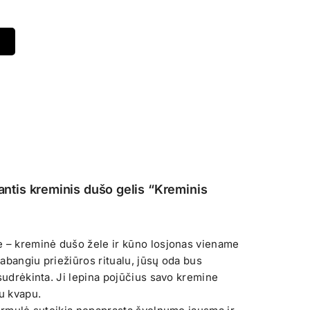
nantis kreminis dušo gelis “Kreminis
e – kreminė dušo žele ir kūno losjonas viename
abangiu priežiūros ritualu, jūsų oda bus
sudrėkinta. Ji lepina pojūčius savo kremine
iu kvapu.