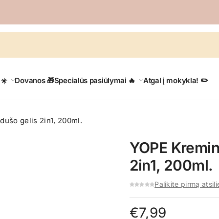
 ☀️
Dovanos 🎁
Specialūs pasiūlymai 🔥
Atgal į mokykla! ✏️
dušo gelis 2in1, 200ml.
YOPE Kreminė
2in1, 200ml.
Palikite pirmą atsil
€
7,99