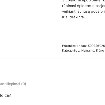
Šiuolaikinė lipobiotinė 
rūpinasi epidermio barje
veikiantį su jūsų odos p
ir sudrėkinta.
Produkto kodas:
590376020
Kategorijos:
Namams
,
Kūno 
s
Atsiliepimai (0)
lė 2in1