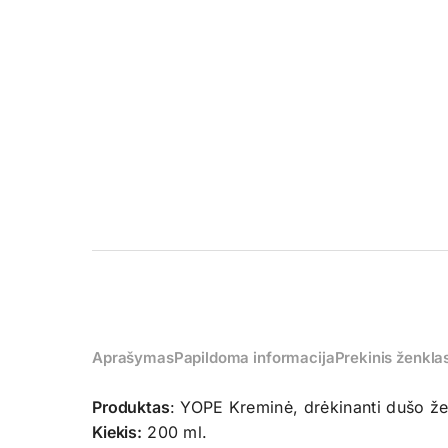
Aprašymas
Papildoma informacija
Prekinis ženkla
Produktas
: YOPE Kreminė, drėkinanti dušo že
Kiekis:
200 ml.