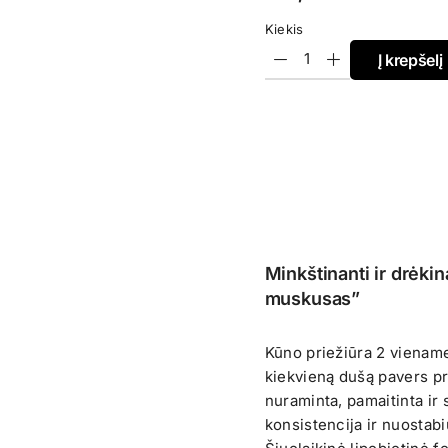
Kiekis
Į krepšelį
Minkštinanti ir drėki
muskusas”
Kūno priežiūra 2 vienam
kiekvieną dušą pavers pr
nuraminta, pamaitinta ir 
konsistencija ir nuostab