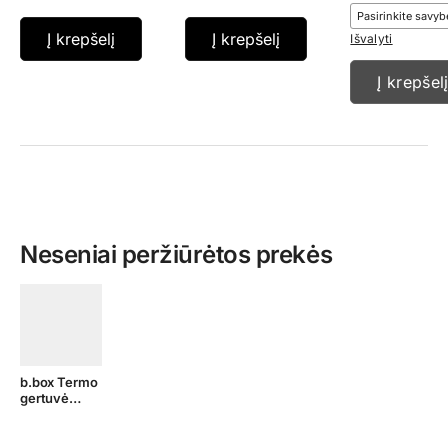
Į krepšelį
Į krepšelį
Išvalyti
Į krepšel
Neseniai peržiūrėtos prekės
b.box Termo
gertuvė
paaugliams ir
suaugusiems,
1L