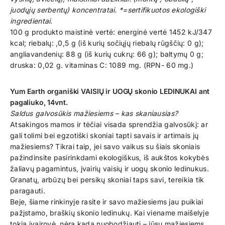
juodųjų serbentų) koncentratai. *=sertifikuotos ekologiški
ingredientai.
100 g produkto maistinė vertė: energinė vertė 1452 kJ/347
kcal; riebalų: ,0,5 g (iš kurių sočiųjų riebalų rūgščių: 0 g);
angliavandenių: 88 g (iš kurių cukrų: 66 g); baltymų 0 g;
druska: 0,02 g. vitaminas C: 1089 mg. (RPN- 60 mg.)
Yum Earth organiški VAISIŲ ir UOGŲ skonio LEDINUKAI ant
pagaliuko, 14vnt.
Saldus galvosūkis mažiesiems – kas skaniausias?
Atsakingos mamos ir tėčiai visada sprendžia galvosūkį: ar
gali tolimi bei egzotiški skoniai tapti savais ir artimais jų
mažiesiems? Tikrai taip, jei savo vaikus su šiais skoniais
pažindinsite pasirinkdami ekologiškus, iš aukštos kokybės
žaliavų pagamintus, įvairių vaisių ir uogų skonio ledinukus.
Granatų, arbūzų bei persikų skoniai taps savi, tereikia tik
paragauti.
Beje, šiame rinkinyje rasite ir savo mažiesiems jau puikiai
pažįstamo, braškių skonio ledinukų. Kai viename maišelyje
tokia įvairovė, nėra kada nuobodžiauti – jūsų mažiesiems