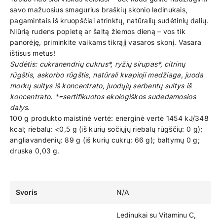
savo mažuosius smagurius braškių skonio ledinukais,
pagamintais iš kruopščiai atrinktų, natūralių sudėtinių dalių.
Niūrią rudens popietę ar šaltą žiemos dieną – vos tik
panorėję, priminkite vaikams tikrąjį vasaros skonį. Vasara
ištisus metus!
Sudėtis: cukranendrių cukrus*, ryžių sirupas*, citrinų
rūgštis, askorbo rūgštis, natūrali kvapioji medžiaga, juoda
morkų sultys iš koncentrato, juodųjų serbentų sultys iš
koncentrato. *=sertifikuotos ekologiškos sudedamosios
dalys.
100 g produkto maistinė vertė: energinė vertė 1454 kJ/348
kcal; riebalų: <0,5 g (iš kurių sočiųjų riebalų rūgščių: 0 g);
angliavandenių: 89 g (iš kurių cukrų: 66 g); baltymų 0 g;
druska 0,03 g.
Svoris
N/A
Ledinukai su Vitaminu C,