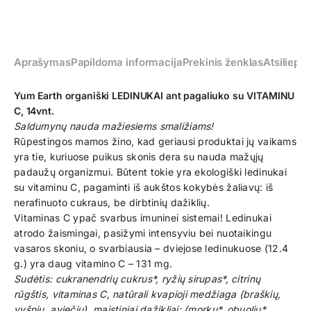
Aprašymas
Papildoma informacija
Prekinis ženklas
Atsiliepim
Yum Earth organiški LEDINUKAI ant pagaliuko su VITAMINU
C, 14vnt.
Saldumynų nauda mažiesiems smaližiams!
Rūpestingos mamos žino, kad geriausi produktai jų vaikams
yra tie, kuriuose puikus skonis dera su nauda mažųjų
padaužų organizmui. Būtent tokie yra ekologiški ledinukai
su vitaminu C, pagaminti iš aukštos kokybės žaliavų: iš
nerafinuoto cukraus, be dirbtinių dažiklių.
Vitaminas C ypač svarbus imuninei sistemai! Ledinukai
atrodo žaismingai, pasižymi intensyviu bei nuotaikingu
vasaros skoniu, o svarbiausia – dviejose ledinukuose (12.4
g.) yra daug vitamino C – 131 mg.
Sudėtis: cukranendrių cukrus*, ryžių sirupas*, citrinų
rūgštis, vitaminas C, natūrali kvapioji medžiaga (braškių,
vyšnių, aviečių), maistiniai dažikliai: (morkų*, obuolių*,