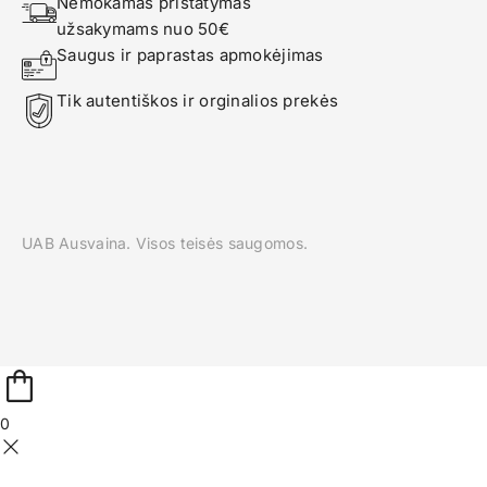
Nemokamas pristatymas 
užsakymams nuo 50€
Saugus ir paprastas apmokėjimas
Tik autentiškos ir orginalios prekės
UAB Ausvaina. Visos teisės saugomos.
0