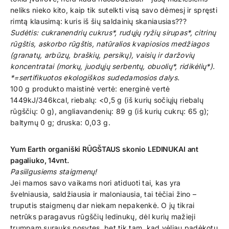
neliks nieko kito, kaip tik sutelkti visą savo dėmesį ir spręsti
rimtą klausimą: kuris iš šių saldainių skaniausias???
Sudėtis: cukranendrių cukrus*, rudųjų ryžių sirupas*, citrinų
rūgštis, askorbo rūgštis, natūralios kvapiosios medžiagos
(granatų, arbūzų, braškių, persikų), vaisių ir daržovių
koncentratai (morkų, juodųjų serbentų, obuolių*, ridikėlių*).
*=sertifikuotos ekologiškos sudedamosios dalys.
100 g produkto maistinė vertė: energinė vertė
1449kJ/346kcal, riebalų: <0,5 g (iš kurių sočiųjų riebalų
rūgščių: 0 g), angliavandenių: 89 g (iš kurių cukrų: 65 g);
baltymų 0 g; druska: 0,03 g.
Yum Earth organiški RŪGŠTAUS skonio LEDINUKAI ant
pagaliuko, 14vnt.
Pasiilgusiems staigmenų!
Jei mamos savo vaikams nori atiduoti tai, kas yra
švelniausia, saldžiausia ir maloniausia, tai tėčiai žino –
truputis staigmenų dar niekam nepakenkė. O jų tikrai
netrūks paragavus rūgščių ledinukų, dėl kurių mažieji
trumpam surauks nosytes, bet tik tam, kad vėliau padėkotų