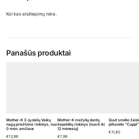
Kol kas atsiliepimų nėra.
Panašūs produktai
Mother-K 3-jų dalių Vaikų
Mother-K mažylių dantų
Quut smėlio žaisl
nagų priežiūros rinkinys, nuo
šepetėlių rinkinys (nuo 6 iki
piltuvėlis “Cuppi”
0 mėn. amžiaus
12 mėnesių)
€
11,80
€
13,99
€
7,99