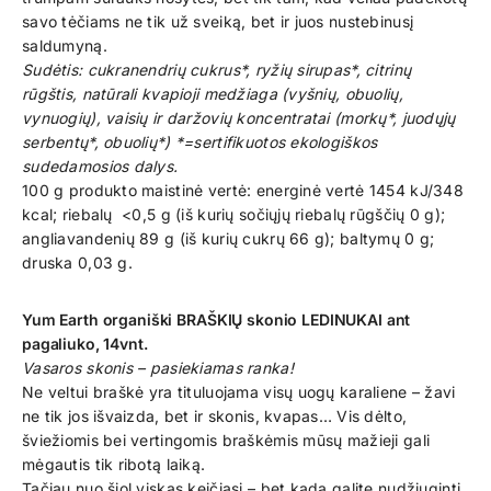
savo tėčiams ne tik už sveiką, bet ir juos nustebinusį
saldumyną.
Sudėtis: cukranendrių cukrus*, ryžių sirupas*, citrinų
rūgštis, natūrali kvapioji medžiaga (vyšnių, obuolių,
vynuogių), vaisių ir daržovių koncentratai (morkų*, juodųjų
serbentų*, obuolių*) *=sertifikuotos ekologiškos
sudedamosios dalys.
100 g produkto maistinė vertė: energinė vertė 1454 kJ/348
kcal; riebalų <0,5 g (iš kurių sočiųjų riebalų rūgščių 0 g);
angliavandenių 89 g (iš kurių cukrų 66 g); baltymų 0 g;
druska 0,03 g.
Yum Earth organiški BRAŠKIŲ skonio LEDINUKAI ant
pagaliuko, 14vnt.
Vasaros skonis – pasiekiamas ranka!
Ne veltui braškė yra tituluojama visų uogų karaliene – žavi
ne tik jos išvaizda, bet ir skonis, kvapas… Vis dėlto,
šviežiomis bei vertingomis braškėmis mūsų mažieji gali
mėgautis tik ribotą laiką.
Tačiau nuo šiol viskas keičiasi – bet kada galite nudžiuginti