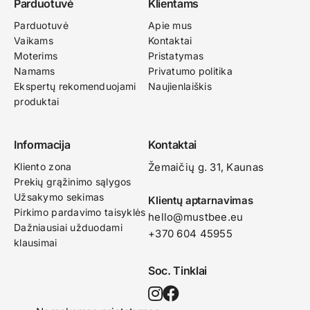
Parduotuvė
Klientams
Parduotuvė
Apie mus
Vaikams
Kontaktai
Moterims
Pristatymas
Namams
Privatumo politika
Ekspertų rekomenduojami
Naujienlaiškis
produktai
Informacija
Kontaktai
Kliento zona
Žemaičių g. 31, Kaunas​
Prekių grąžinimo sąlygos
Užsakymo sekimas
Klientų aptarnavimas
Pirkimo pardavimo taisyklės
hello@mustbee.eu
Dažniausiai užduodami
+370 604 45955
klausimai
Soc. Tinklai