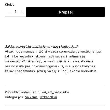
Kiekis
Į krepšelį
Saldus galvosūkis mažiesiems – kas skaniausias?
Atsakingos mamos ir tėčiai visada sprendžia galvosūkį: ar gali
tolimi bei egzotiški skoniai tapti savais ir artimais jų
mažiesiems? Tikrai taip, jei savo vaikus su šiais skoniais
pažindinsite pasirinkdami organiškus, iš aukštos kokybės
žaliavų pagamintus, įvairių vaisių ir uogų skonio ledinukus.
Produkto kodas:
ledinukai_ant_pagaliuko
Kategorijos:
Vaikams
,
Užkandžiai