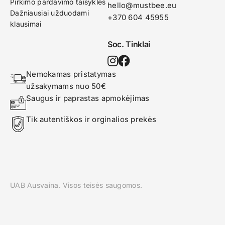
Pirkimo pardavimo taisyklės
hello@mustbee.eu
Dažniausiai užduodami
+370 604 45955
klausimai
Soc. Tinklai
Nemokamas pristatymas 
užsakymams nuo 50€
Saugus ir paprastas apmokėjimas
Tik autentiškos ir orginalios prekės
UAB Ausvaina. Visos teisės saugomos.