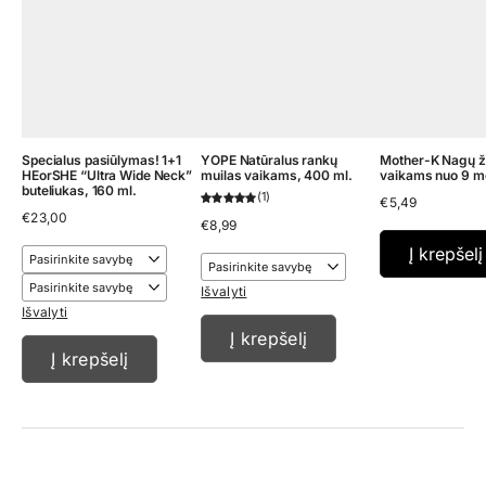
Specialus pasiūlymas! 1+1
YOPE Natūralus rankų
Mother-K Nagų ži
HEorSHE “Ultra Wide Neck”
muilas vaikams, 400 ml.
vaikams nuo 9 m
buteliukas, 160 ml.
1
€
5,49
€
23,00
€
8,99
Į krepšelį
Išvalyti
Išvalyti
Į krepšelį
Į krepšelį