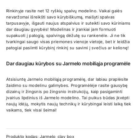
Rinkinyje rasite net 12 ryškių spalvų modelino. Vaikai galės
nevaržomai išreikšti savo kūrybiškumą, maišyti spalvas
tarpusavyje, išgauti naujus atspalvius ir suteikti savo kūriniams
dar daugiau gyvybės! Modelinas ir įrankiai jam formuoti
supakuoti į patogią, spalvingą dėžutę su rankenėle. Ji ne tik
tvarkingai saugo visas priemones vienoje vietoje, bet ir leidžia
patogiai pasiimti kūrybinį rinkinį su savimi į svečius ar kelionę!
Dar daugiau kūrybos su Jarmelo mobiliąja programėle
Atsisiuntę Jarmelo mobiliąją programėlę, dar labiau praplėsite
žaidimo su modelinu galimybes. Programėlėje rasite gausybę
dizainų ir žingsnis po žingsnio instrukcijų, kaip pasigaminti
įvairius lipdinius iš Jarmelo modelino. Tai puikus būdas įkvėpti
naujų idėjų, mokytis naujų technikų ir kūrybingai leisti laiką tiek
vaikams, tiek visai šeimai!
Produkto kodas:
Jarmelo_clay_box