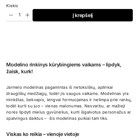
€30,95
Kiekis
Į krepšelį
Modelino rinkinys kūrybingiems vaikams – lipdyk,
žaisk, kurk!
Jarmelo modelinas pagamintas iš netoksiškų, aplinkai
draugiškų medžiagų, todėl jis saugus vaikams. Modelinas yra
minkštas, bekvapis, lengvai formuojamas ir nelimpa prie rankų,
todėl kurti su juo – vienas malonumas. Nesvarbu, ar mažieji
norės lipdyti mielus gyvūnėlius, kurti išgalvotus personažus ar
spalvingus daiktus – šis modelinas puikiai tam tiks.
Viskas ko reikia – vienoje vietoje