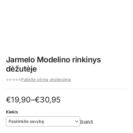
Jarmelo Modelino rinkinys
dėžutėje
Palikite pirmą atsiliepimą
Price
€
19,90
–
€
30,95
range:
Kiekis
€19,90
Išvalyti
through