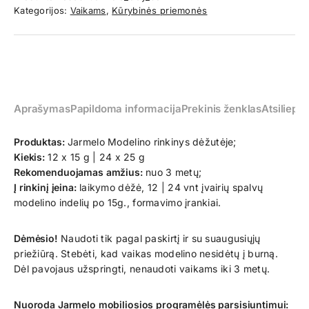
Kategorijos:
Vaikams
,
Kūrybinės priemonės
Aprašymas
Papildoma informacija
Prekinis ženklas
Atsiliepim
Produktas:
Jarmelo Modelino rinkinys dėžutėje;
Kiekis:
12 x 15 g | 24 x 25 g
Rekomenduojamas amžius:
nuo 3 metų;
Į rinkinį įeina:
laikymo dėžė, 12 | 24 vnt įvairių spalvų
modelino indelių po 15g., formavimo įrankiai.
Dėmėsio!
Naudoti tik pagal paskirtį ir su suaugusiųjų
priežiūrą. Stebėti, kad vaikas modelino nesidėtų į burną.
Dėl pavojaus užspringti, nenaudoti vaikams iki 3 metų.
Nuoroda Jarmelo mobiliosios programėlės parsisiuntimui: