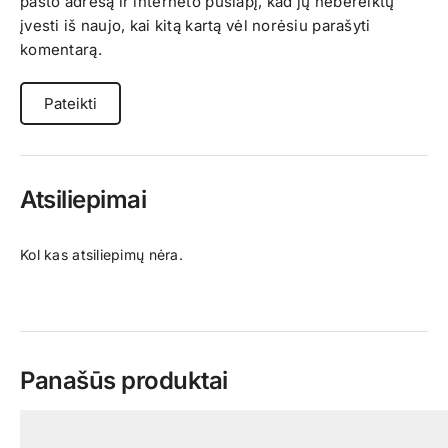
pašto adresą ir interneto puslapį, kad jų nebereiktų
įvesti iš naujo, kai kitą kartą vėl norėsiu parašyti
komentarą.
Atsiliepimai
Kol kas atsiliepimų nėra.
Panašūs produktai