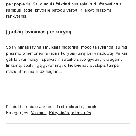
per popierių. Saugumui užtikrinti puslapiai turi užapvalintus
kampus, todėl knygelę patogu vartyti ir laikyti mažoms
rankytėms.
Įgūdžių lavinimas per kūrybą
Spalvinimas lavina smulkiąją motoriką, moko taisyklingai suimti
piešimo priemones, skatina kūrybiškumą bei vaizduotę. Vaikai
gali laisvai maišyti spalvas ir suteikti savo gyvūnų draugams
linksmą, spalvingą gyvenimą, o kiekvienas puslapis tampa
mažu atradimu ir džiaugsmu.
Produkto kodas:
Jarmelo_first_colouring_book
Kategorijos:
Vaikams
,
Kūrybinės priemonės