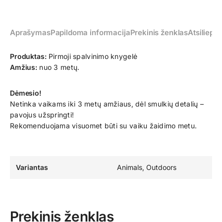
Aprašymas
Papildoma informacija
Prekinis ženklas
Atsiliepim
Produktas:
Pirmoji spalvinimo knygelė
Amžius:
nuo 3 metų.
Dėmesio!
Netinka vaikams iki 3 metų amžiaus, dėl smulkių detalių –
pavojus užspringti!
Rekomenduojama visuomet būti su vaiku žaidimo metu.
Variantas
Animals, Outdoors
Prekinis ženklas