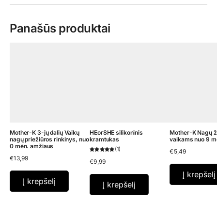
Panašūs produktai
Mother-K 3-jų dalių Vaikų
HEorSHE silikoninis
Mother-K Nagų ži
nagų priežiūros rinkinys, nuo
kramtukas
vaikams nuo 9 m
0 mėn. amžiaus
1
€
5,49
€
13,99
€
9,99
Į krepšelį
Į krepšelį
Į krepšelį