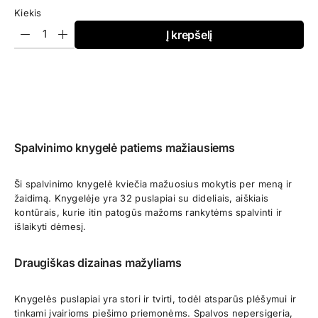
Kiekis
Į krepšelį
Spalvinimo knygelė patiems mažiausiems
Ši spalvinimo knygelė kviečia mažuosius mokytis per meną ir
žaidimą. Knygelėje yra 32 puslapiai su dideliais, aiškiais
kontūrais, kurie itin patogūs mažoms rankytėms spalvinti ir
išlaikyti dėmesį.
Draugiškas dizainas mažyliams
Knygelės puslapiai yra stori ir tvirti, todėl atsparūs plėšymui ir
tinkami įvairioms piešimo priemonėms. Spalvos nepersigeria,