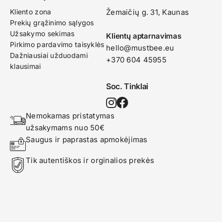
Kliento zona
Žemaičių g. 31, Kaunas​
Prekių grąžinimo sąlygos
Užsakymo sekimas
Klientų aptarnavimas
Pirkimo pardavimo taisyklės
hello@mustbee.eu
Dažniausiai užduodami
+370 604 45955
klausimai
Soc. Tinklai
Nemokamas pristatymas 
užsakymams nuo 50€
Saugus ir paprastas apmokėjimas
Tik autentiškos ir orginalios prekės