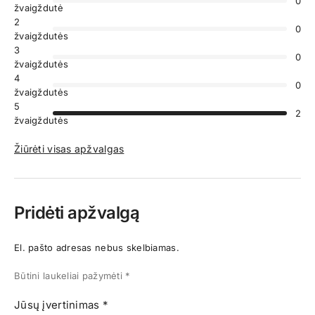
0
žvaigždutė
2
0
žvaigždutės
3
0
žvaigždutės
4
0
žvaigždutės
5
2
žvaigždutės
Žiūrėti visas apžvalgas
Pridėti apžvalgą
El. pašto adresas nebus skelbiamas.
Būtini laukeliai pažymėti
*
Jūsų įvertinimas
*