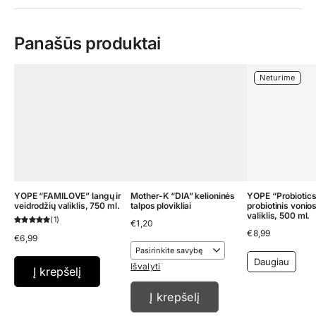
Panašūs produktai
Neturime
YOPE “FAMILOVE” langų ir
Mother-K “DIA” kelioninės
YOPE “Probiotic
veidrodžių valiklis, 750 ml.
talpos plovikliai
probiotinis vonio
valiklis, 500 ml.
1
€
1,20
€
8,99
€
6,99
Daugiau
Išvalyti
Į krepšelį
Į krepšelį