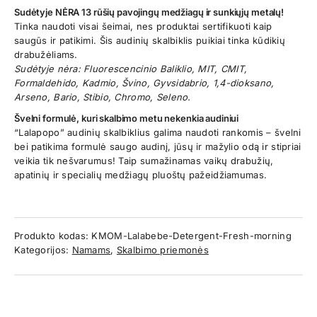
Sudėtyje NĖRA 13 rūšių pavojingų medžiagų ir sunkiųjų metalų!
Tinka naudoti visai šeimai, nes produktai sertifikuoti kaip
saugūs ir patikimi. Šis audinių skalbiklis puikiai tinka kūdikių
drabužėliams.
Sudėtyje nėra: Fluorescencinio Baliklio, MIT, CMIT,
Formaldehido, Kadmio, Švino, Gyvsidabrio, 1,4-dioksano,
Arseno, Bario, Stibio, Chromo, Seleno.
Švelni formulė, kuri skalbimo metu nekenkia audiniui
“Lalapopo” audinių skalbiklius galima naudoti rankomis – švelni
bei patikima formulė saugo audinį, jūsų ir mažylio odą ir stipriai
veikia tik nešvarumus! Taip sumažinamas vaikų drabužių,
apatinių ir specialių medžiagų pluoštų pažeidžiamumas.
Produkto kodas:
KMOM-Lalabebe-Detergent-Fresh-morning
Kategorijos:
Namams
,
Skalbimo priemonės