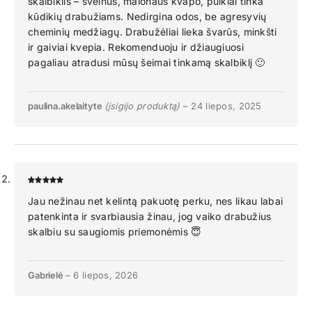
skalbiklis – švelnus, malonaus kvapo, puikiai tinka
kūdikių drabužiams. Nedirgina odos, be agresyvių
cheminių medžiagų. Drabužėliai lieka švarūs, minkšti
ir gaiviai kvepia. Rekomenduoju ir džiaugiuosi
pagaliau atradusi mūsų šeimai tinkamą skalbiklį 🙂
paulina.akelaityte
(įsigijo produktą)
–
24 liepos, 2025
Jau nežinau net kelintą pakuotę perku, nes likau labai
patenkinta ir svarbiausia žinau, jog vaiko drabužius
skalbiu su saugiomis priemonėmis 😇
Gabrielė
–
6 liepos, 2026