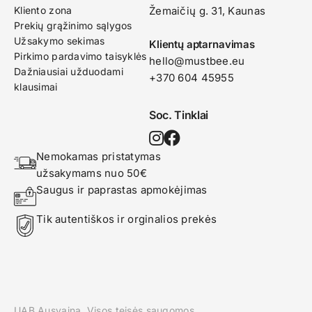
Kliento zona
Žemaičių g. 31, Kaunas​
Prekių grąžinimo sąlygos
Užsakymo sekimas
Klientų aptarnavimas
Pirkimo pardavimo taisyklės
hello@mustbee.eu
Dažniausiai užduodami
+370 604 45955
klausimai
Soc. Tinklai
Nemokamas pristatymas 
užsakymams nuo 50€
Saugus ir paprastas apmokėjimas
Tik autentiškos ir orginalios prekės
UAB Ausvaina. Visos teisės saugomos.