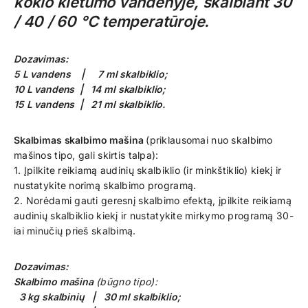
kokio kietumo vandenyje, skalbiant
30
/ 40 / 60 °C temperatūroje.
Dozavimas:
5 L vandens | 7 ml skalbiklio;
10 L vandens | 14 ml skalbiklio;
15 L vandens | 21 ml skalbiklio.
Skalbimas skalbimo mašina
(priklausomai nuo skalbimo
mašinos tipo, gali skirtis talpa):
1. Įpilkite reikiamą audinių skalbiklio (ir minkštiklio) kiekį ir
nustatykite norimą skalbimo programą.
2. Norėdami gauti geresnį skalbimo efektą, įpilkite reikiamą
audinių skalbiklio kiekį ir nustatykite mirkymo programą 30-
iai minučių prieš skalbimą.
Dozavimas:
Skalbimo mašina
(būgno tipo):
3 kg skalbinių | 30 ml skalbiklio;