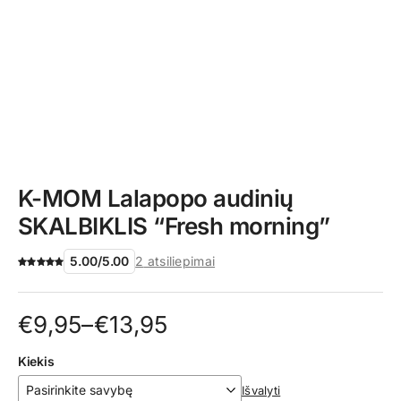
K-MOM Lalapopo audinių
SKALBIKLIS “Fresh morning”
5.00
/
5.00
2
atsiliepimai
Price
€
9,95
–
€
13,95
range:
Kiekis
€9,95
Išvalyti