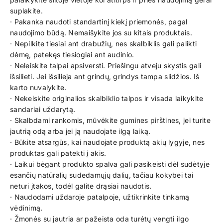
suplakite.
· Pakanka naudoti standartinį kiekį priemonės, pagal
naudojimo būdą. Nemaišykite jos su kitais produktais.
· Nepilkite tiesiai ant drabužių, nes skalbiklis gali palikti
dėmę, patekęs tiesiogiai ant audinio.
· Neleiskite talpai apsiversti. Priešingu atveju skystis gali
išsilieti. Jei išsilieja ant grindų, grindys tampa slidžios. Iš
karto nuvalykite.
· Nekeiskite originalios skalbiklio talpos ir visada laikykite
sandariai uždarytą.
· Skalbdami rankomis, mūvėkite gumines pirštines, jei turite
jautrią odą arba jei ją naudojate ilgą laiką.
· Būkite atsargūs, kai naudojate produktą akių lygyje, nes
produktas gali patekti į akis.
· Laikui bėgant produkto spalva gali pasikeisti dėl sudėtyje
esančių natūralių sudedamųjų dalių, tačiau kokybei tai
neturi įtakos, todėl galite drąsiai naudotis.
· Naudodami uždaroje patalpoje, užtikrinkite tinkamą
vėdinimą.
· Žmonės su jautria ar pažeista oda turėtų vengti ilgo