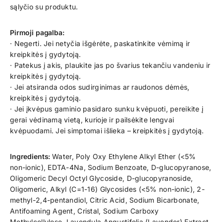
sąlyčio su produktu.
Pirmoji pagalba:
· Negerti. Jei netyčia išgėrėte, paskatinkite vėmimą ir
kreipkitės į gydytoją.
· Patekus į akis, plaukite jas po švarius tekančiu vandeniu ir
kreipkitės į gydytoją.
· Jei atsiranda odos sudirginimas ar raudonos dėmės,
kreipkitės į gydytoją.
· Jei įkvėpus gaminio pasidaro sunku kvėpuoti, pereikite į
gerai vėdinamą vietą, kurioje ir pailsėkite lengvai
kvėpuodami. Jei simptomai išlieka – kreipkitės į gydytoją.
Ingredients:
Water, Poly Oxy Ethylene Alkyl Ether (<5%
non-ionic), EDTA-4Na, Sodium Benzoate, D-glucopyranose,
Oligomeric Decyl Octyl Glycoside, D-glucopyranoside,
Oligomeric, Alkyl (C=1-16) Glycosides (<5% non-ionic), 2-
methyl-2,4-pentandiol, Citric Acid, Sodium Bicarbonate,
Antifoaming Agent, Cristal, Sodium Carboxy
Methylcellulose, Lavendula Angustifolia (Lavender) Extract,