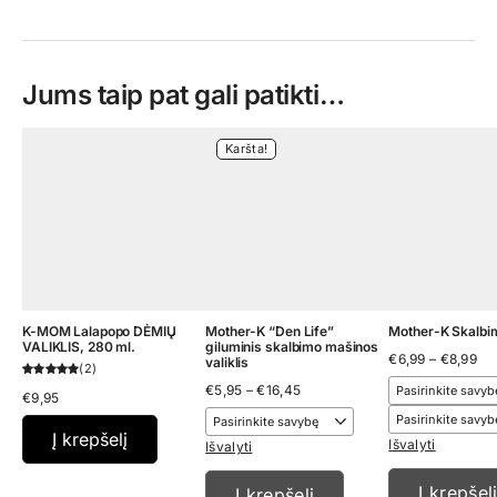
Jums taip pat gali patikti…
Karšta!
K-MOM Lalapopo DĖMIŲ
Mother-K “Den Life”
Mother-K Skalbi
VALIKLIS, 280 ml.
giluminis skalbimo mašinos
Pri
€
6,99
–
€
8,99
valiklis
2
ran
Price
€
5,95
–
€
16,45
€6
€
9,95
range:
th
€5,95
€8
Į krepšelį
through
Išvalyti
Išvalyti
€16,45
Į krepšel
Į krepšelį