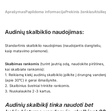
Aprašymas
Papildoma informacija
Prekinis ženklas
Atsiliepim
Audinių skalbiklio naudojimas:
Standartinis skalbiklio naudojimas (naudojantis dangteliu,
kaip matavimo priemone).
Skalbimas rankomis
(turint jautrią odą, naudokite pirštines,
kai skalbiate rankomis):
1. Reikiamą kiekį audinių skalbiklio įpilkite į drungną vandenį
(apie 30℃) ir gerai išmaišykite.
2. Skalbinius švelniai trinkite rankomis.
3. Nuskalaukite 2-3 kartus.
Audinių skalbiklį tinka naudoti bet