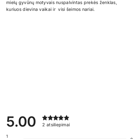
mielų gyvūnų motyvais nuspalvintas prekės ženklas,
kuriuos dievina vaikai ir visi šeimos nariai.
5.00
2
atsiliepimai
1