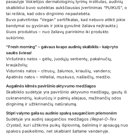
pasaulyje Vokietijos dermatologinių tyrimų institutas, audinių
skalbikliui buvo suteiktas aukščiausias įvertinimas “PUIKUS”, o
tai reiškia, kad odos dirginimo nepastebėta.
Buvo patvirtintas “Vegan” sertifikatas, kad nebuvo atlikti jokie
bandymai su gyvūnais ir jokia gyvulinė žaliava neįtraukta į
šiuos produktus – nuo žaliavų parinkimo iki produkto
sukūrimo.
“Fresh morning” – gaivaus kvapo audinių skalbiklis – kaip ryto
saulės šviesa!
Viršutinės natos – gėlių, juodųjų serbentų, pakalnučių,
kraujažolių;
Vidurinės natos – citrusų, žalumos, kriaušių, vandens;
Apatinės natos – milteliai, muskuso, našlaičių, medžio.
Augalinės kilmės paviršinio aktyvumo medžiagos
Skalbiklio sudėtyje yra paviršinio aktyvumo medžiagų, gautų iš
cukranendrių, kukurūzų ir palmių aliejaus, mažinančių odos
dirginimą ir užtikrinančių natūralumą.
Stipri valymo galia su audinio spalvą saugančiom priemonėm
Sudėtyje yra audinį saugančios medžiagos
(Repel-O-Tex
Crystal)
, kuri užtikrina puikų išplovimą, balinimą ir apsaugą nuo
spalvos pasikeitimo, net skalbiant šaltame vandenyje.