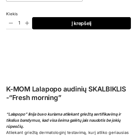
through
€13,95
Kiekis
Į krepšelį
K-MOM Lalapopo audinių SKALBIKLIS
-“Fresh morning”
“Lalapopo” linija buvo kuriama atliekant griežtą sertifikavimą ir
tikslius bandymus, kad visa šeima galėtų jais naudotis be jokių
rūpesčių.
Atliekant griežtą dermatologinį testavimą, kurį atliko geriausias