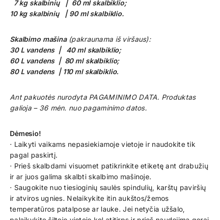
7 kg skalbinių | 60 ml skalbiklio;
10 kg skalbinių | 90 ml skalbiklio.
Skalbimo mašina
(pakraunama iš viršaus):
30 L vandens | 40 ml skalbiklio;
60 L vandens | 80 ml skalbiklio;
80 L vandens | 110 ml skalbiklio.
Ant pakuotės nurodyta PAGAMINIMO DATA. Produktas
galioja – 36 mėn. nuo pagaminimo datos.
Dėmesio!
· Laikyti vaikams nepasiekiamoje vietoje ir naudokite tik
pagal paskirtį.
· Prieš skalbdami visuomet patikrinkite etiketę ant drabužių
ir ar juos galima skalbti skalbimo mašinoje.
· Saugokite nuo tiesioginių saulės spindulių, karštų paviršių
ir atviros ugnies. Nelaikykite itin aukštos/žemos
temperatūros patalpose ar lauke. Jei netyčia užšalo,
palaikykite šiltoje vietoje kol atitirps ir prieš naudojimą gerai