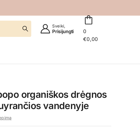
Sveiki,
0
Prisijungti
€
0,00
opo organiškos drėgnos
suyrančios vandenyje
iepimą