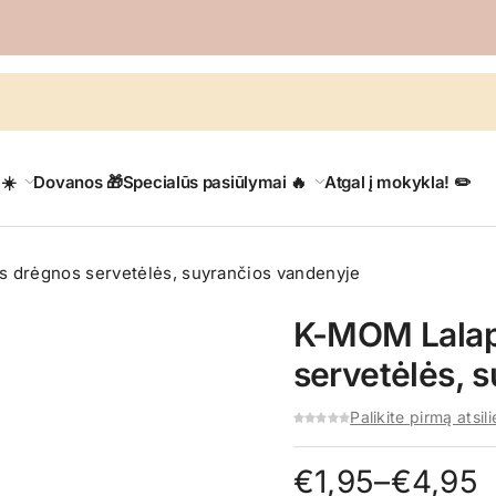
 ☀️
Dovanos 🎁
Specialūs pasiūlymai 🔥
Atgal į mokykla! ✏️
 drėgnos servetėlės, suyrančios vandenyje
K-MOM Lalap
servetėlės, 
Palikite pirmą atsil
Price
€
1,95
–
€
4,95