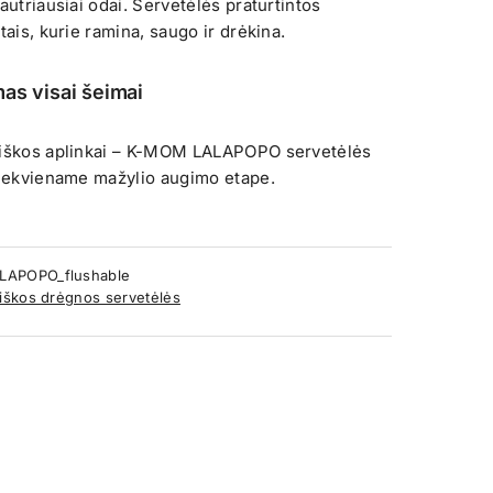
autriausiai odai. Servetėlės praturtintos
tais, kurie ramina, saugo ir drėkina.
as visai šeimai
giškos aplinkai – K-MOM LALAPOPO servetėlės
kiekviename mažylio augimo etape.
APOPO_flushable
iškos drėgnos servetėlės