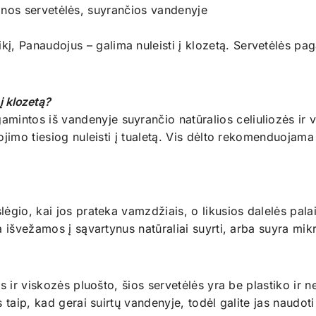
os servetėlės, suyrančios vandenyje
į, Panaudojus – galima nuleisti į klozetą. Servetėlės pag
į klozetą?
ntos iš vandenyje suyrančio natūralios celiuliozės ir v
ojimo tiesiog nuleisti į tualetą. Vis dėlto rekomenduojama
lėgio, kai jos prateka vamzdžiais, o likusios dalelės pal
ba išvežamos į sąvartynus natūraliai suyrti, arba suyra m
 ir viskozės pluošto, šios servetėlės yra be plastiko ir ne
 taip, kad gerai suirtų vandenyje, todėl galite jas naudoti