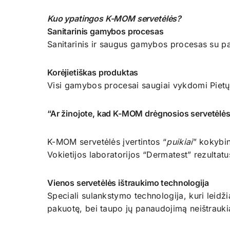
Kuo ypatingos K-MOM servetėlės?
Sanitarinis gamybos procesas
Sanitarinis ir saugus gamybos procesas su p
Korėjietiškas produktas
Visi gamybos procesai saugiai vykdomi Pietų
“Ar žinojote, kad K-MOM drėgnosios servetėlės s
K-MOM servetėlės įvertintos “
puikiai
” kokybin
Vokietijos laboratorijos “Dermatest” rezultatu
Vienos servetėlės ištraukimo technologija
Speciali sulankstymo technologija, kuri leidži
pakuotę, bei taupo jų panaudojimą neištrauki