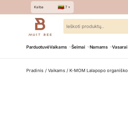
🇱🇹
LT
Kalba
▼
Parduotuvė
Vaikams
Šeimai
Namams
Vasarai
Pradinis
Vaikams
K-MOM Lalapopo organiškos