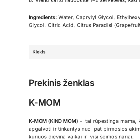
8. Vienu kartu naudokite 1–2 servetėles, kad
Ingredients:
Water, Caprylyl Glycol, Ethylhex
Glycol, Citric Acid, Citrus Paradisi (Grapefrui
Kiekis
Prekinis ženklas
K-MOM
K-MOM (KIND MOM)
– tai rūpestinga mama, ku
apgalvoti ir tinkantys nuo pat pirmosios a
kuriuos dievina vaikai ir visi šeimos nariai.