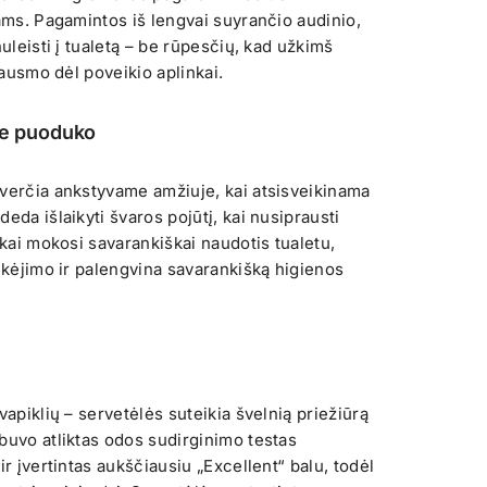
iams. Pagamintos iš lengvai suyrančio audinio,
nuleisti į tualetą – be rūpesčių, kad užkimš
 jausmo dėl poveikio aplinkai.
ie puoduko
verčia ankstyvame amžiuje, kai atsisveikinama
eda išlaikyti švaros pojūtį, kai nusiprausti
ikai mokosi savarankiškai naudotis tualetu,
tikėjimo ir palengvina savarankišką higienos
vapiklių – servetėlės suteikia švelnią priežiūrą
buvo atliktas odos sudirginimo testas
ir įvertintas aukščiausiu „Excellent“ balu, todėl