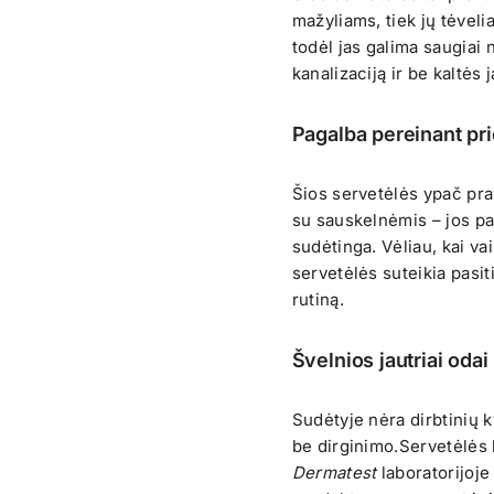
mažyliams, tiek jų tėvel
todėl jas galima saugiai 
kanalizaciją ir be kaltės
Pagalba pereinant pr
Šios servetėlės ypač pra
su sauskelnėmis – jos pad
sudėtinga. Vėliau, kai va
servetėlės suteikia pasi
rutiną.
Švelnios jautriai odai
Sudėtyje nėra dirbtinių k
be dirginimo.Servetėlės 
Dermatest
laboratorijoje 