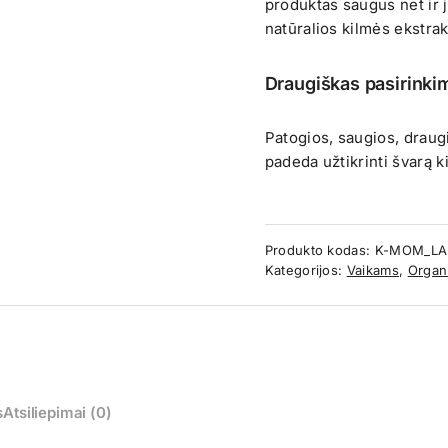
produktas saugus net ir j
natūralios kilmės ekstrak
Draugiškas pasirinkim
Patogios, saugios, drau
padeda užtikrinti švarą 
Produkto kodas:
K-MOM_LAL
Kategorijos:
Vaikams
,
Organ
s
Atsiliepimai (0)