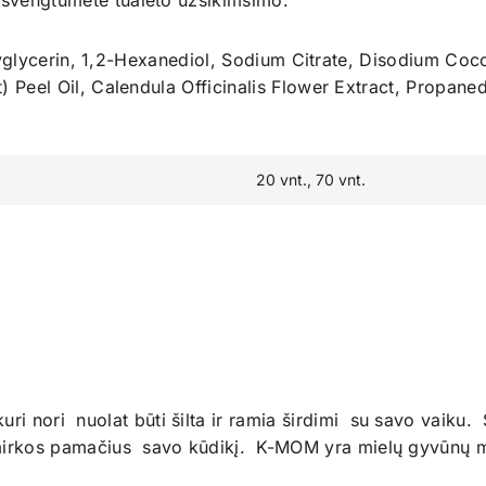
 išvengtumėte tualeto užsikimšimo.
yglycerin, 1,2-Hexanediol, Sodium Citrate, Disodium Co
t) Peel Oil, Calendula Officinalis Flower Extract, Propaned
20 vnt., 70 vnt.
ri nori nuolat būti šilta ir ramia širdimi su savo vaiku. 
kimirkos pamačius savo kūdikį. K-MOM yra mielų gyvūnų 