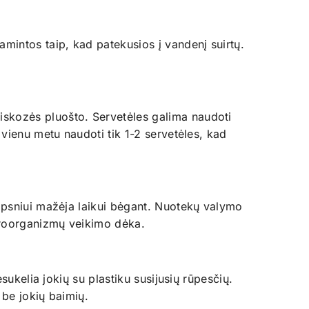
amintos taip, kad patekusios į vandenį suirtų.
iskozės pluošto. Servetėles galima naudoti
 vienu metu naudoti tik 1-2 servetėles, kad
aipsniui mažėja laikui bėgant. Nuotekų valymo
ikroorganizmų veikimo dėka.
sukelia jokių su plastiku susijusių rūpesčių.
 be jokių baimių.