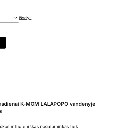
Išvalyti
kasdienai
K-MOM LALAPOPO vandenyje
s
iškas ir higieniškas pagalbininkas tiek