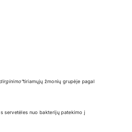
dirginimo”
tiriamųjų žmonių grupėje pagal
as servetėles nuo bakterijų patekimo į