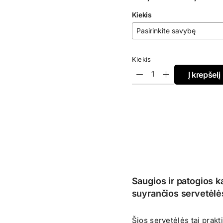
range:
Kiekis
€1,95
through
€4,95
Kiekis
Į krepšelį
Saugios ir patogios 
suyrančios servetėlė
Šios servetėlės tai prakt