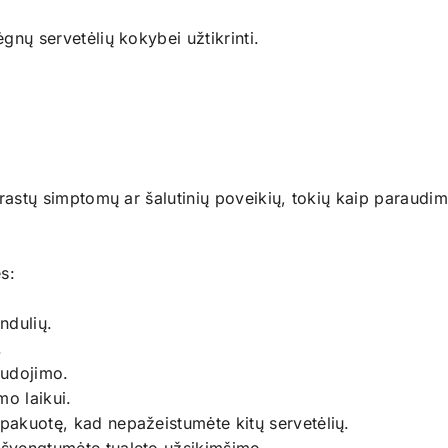
ėgnų servetėlių kokybei užtikrinti.
eįprastų simptomų ar šalutinių poveikių, tokių kaip paraudi
s:
ndulių.
.
audojimo.
o laikui.
 pakuotę, kad nepažeistumėte kitų servetėlių.