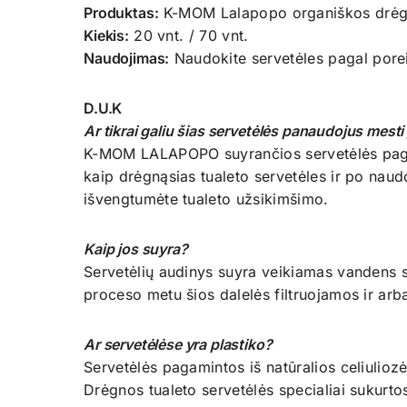
Produktas:
K-MOM Lalapopo organiškos drėgn
Kiekis:
20 vnt. / 70 vnt.
Naudojimas:
Naudokite servetėles pagal poreik
D.U.K
Ar tikrai galiu šias servetėlės panaudojus mesti 
K-MOM LALAPOPO suyrančios servetėlės pagami
kaip drėgnąsias tualeto servetėles ir po naud
išvengtumėte tualeto užsikimšimo.
Kaip jos suyra?
Servetėlių audinys suyra veikiamas vandens s
proceso metu šios dalelės filtruojamos ir ar
Ar servetėlėse yra plastiko?
Servetėlės pagamintos iš natūralios celiuliozės
Drėgnos tualeto servetėlės specialiai sukurtos