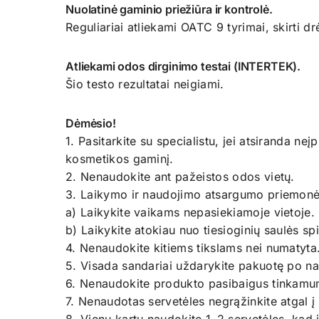
Nuolatinė gaminio priežiūra ir kontrolė.
Reguliariai atliekami OATC 9 tyrimai, skirti dr
Atliekami odos dirginimo testai (INTERTEK).
Šio testo rezultatai neigiami.
Dėmėsio!
1. Pasitarkite su specialistu, jei atsiranda n
kosmetikos gaminį.
2. Nenaudokite ant pažeistos odos vietų.
3. Laikymo ir naudojimo atsargumo priemonė
a) Laikykite vaikams nepasiekiamoje vietoje.
b) Laikykite atokiau nuo tiesioginių saulės spi
4. Nenaudokite kitiems tikslams nei numatyta
5. Visada sandariai uždarykite pakuotę po n
6. Nenaudokite produkto pasibaigus tinkamum
7. Nenaudotas servetėles negrąžinkite atgal į