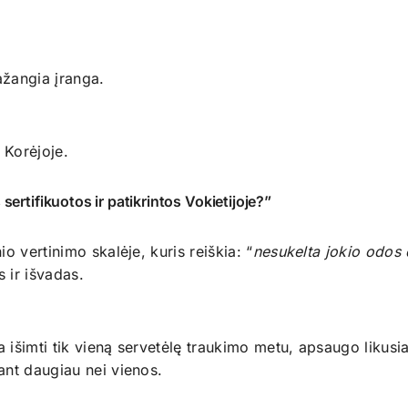
ažangia įranga.
 Korėjoje.
ertifikuotos ir patikrintos Vokietijoje?”
io vertinimo skalėje, kuris reiškia: “
nesukelta jokio odos 
s ir išvadas.
a išimti tik vieną servetėlę traukimo metu, apsaugo likusi
ant daugiau nei vienos.