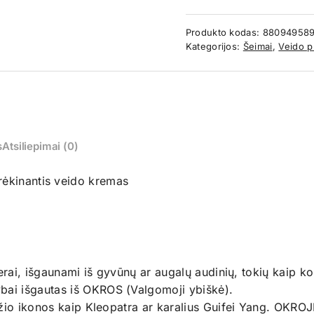
Produkto kodas:
88094958
Kategorijos:
Šeimai
,
Veido p
s
Atsiliepimai (0)
rėkinantis veido kremas
erai, išgaunami iš gyvūnų ar augalų audinių, tokių kaip k
ai išgautas iš OKROS (Valgomoji ybiškė).
žio ikonos kaip Kleopatra ar karalius Guifei Yang. OKROJE