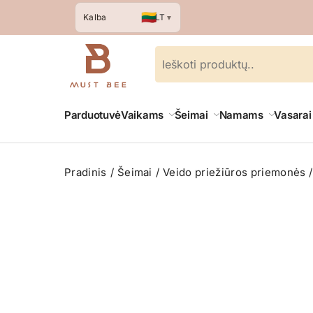
🇱🇹
LT
Kalba
▼
Parduotuvė
Vaikams
Šeimai
Namams
Vasarai
Pradinis
Šeimai
Veido priežiūros priemonės