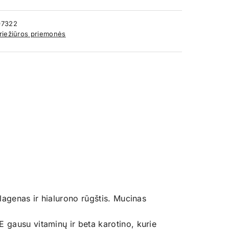
97322
riežiūros priemonės
olagenas ir hialurono rūgštis. Mucinas
 gausu vitaminų ir beta karotino, kurie