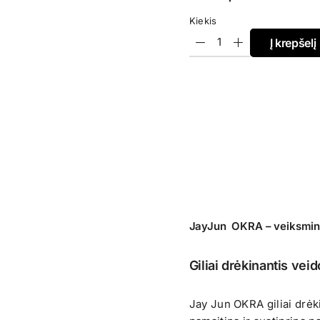
Kiekis
Į krepšelį
JayJun OKRA – veiksming
Giliai drėkinantis vei
Jay Jun OKRA giliai drėk