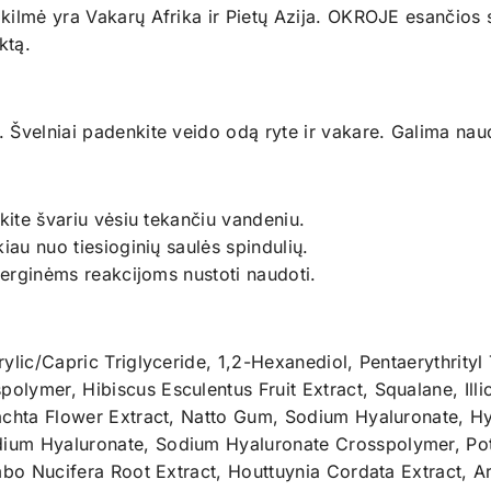
ilmė yra Vakarų Afrika ir Pietų Azija. OKROJE esančios s
ktą.
Švelniai padenkite veido odą ryte ir vakare. Galima naud
kite švariu vėsiu tekančiu vandeniu.
iau nuo tiesioginių saulės spindulių.
alerginėms reakcijoms nustoti naudoti.
ylic/Capric Triglyceride, 1,2-Hexanediol, Pentaerythrityl
lymer, Hibiscus Esculentus Fruit Extract, Squalane, Illic
rachta Flower Extract, Natto Gum, Sodium Hyaluronate, 
dium Hyaluronate, Sodium Hyaluronate Crosspolymer, Po
mbo Nucifera Root Extract, Houttuynia Cordata Extract, A