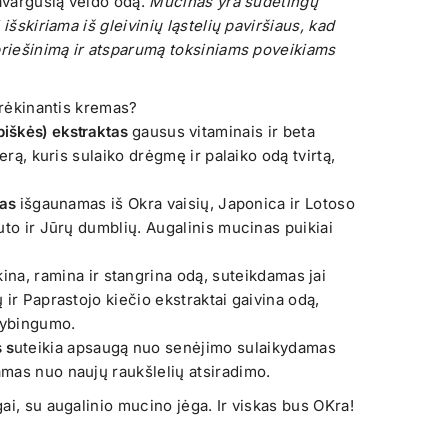
pavargusią veido odą.
Mucinas yra sudėtingų
išskiriama iš gleivinių ląstelių paviršiaus, kad
priešinimą ir atsparumą toksiniams poveikiams
drėkinantis kremas?
iškės) ekstraktas
gausus vitaminais ir beta
erą, kuris sulaiko drėgmę ir palaiko odą tvirtą,
sas
išgaunamas iš Okra vaisių, Japonica ir Lotoso
uto ir Jūrų dumblių. Augalinis mucinas puikiai
ina, ramina ir stangrina odą, suteikdamas jai
ir Paprastojo kiečio ekstraktai gaivina odą,
vybingumo.
 s
uteikia apsaugą nuo senėjimo sulaikydamas
mas nuo naujų raukšlelių atsiradimo.
ai, su augalinio mucino jėga. Ir viskas bus OKra!