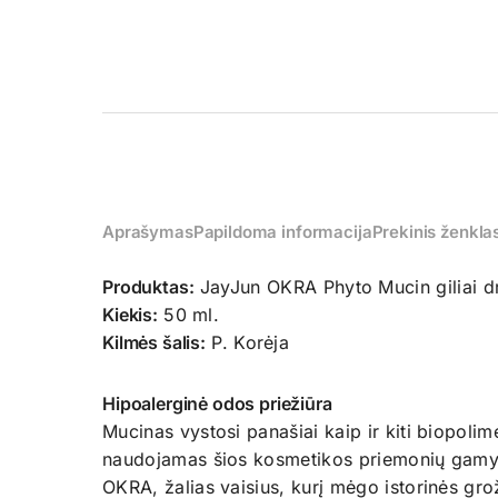
Aprašymas
Papildoma informacija
Prekinis ženkla
Produktas:
JayJun OKRA Phyto Mucin giliai d
Kiekis:
50 ml.
Kilmės šalis:
P. Korėja
Hipoalerginė odos priežiūra
Mucinas vystosi panašiai kaip ir kiti biopolim
naudojamas šios kosmetikos priemonių gamyb
OKRA, žalias vaisius, kurį mėgo istorinės gro