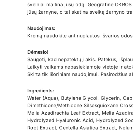
švelniai maitina jūsų odą. Geografinė OKROS k
jūsų žarnyne, o tai skatina sveiką žarnyno tra
Naudojimas:
Kremą naudokite ant nuplautos, švarios odos. 
Dėmesio!
Saugoti, kad nepatektų į akis. Patekus, išplau
Laikyti vaikams nepasiekiamoje vietoje ir atok
Skirta tik išoriniam naudojimui. Pasirodžius 
Ingredients:
Water (Aqua), Butylene Glycol, Glycerin, Capr
Dimethicone/Methicone Silsesquioxane Crosspo
Melia Azadirachta Leaf Extract, Melia Azadi
Hydrolyzed Hyaluronic Acid, Hydrolyzed So
Root Extract, Centella Asiatica Extract, Nelu