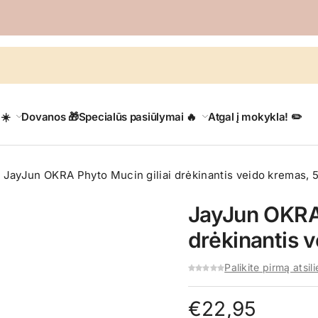
 ☀️
Dovanos 🎁
Specialūs pasiūlymai 🔥
Atgal į mokykla! ✏️
JayJun OKRA Phyto Mucin giliai drėkinantis veido kremas, 5
JayJun OKRA 
drėkinantis 
Palikite pirmą atsil
€
22,95