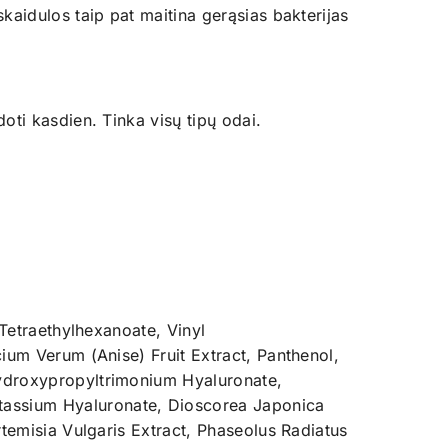
kaidulos taip pat maitina gerąsias bakterijas
oti kasdien. Tinka visų tipų odai.
 Tetraethylhexanoate, Vinyl
ium Verum (Anise) Fruit Extract, Panthenol,
Hydroxypropyltrimonium Hyaluronate,
tassium Hyaluronate, Dioscorea Japonica
rtemisia Vulgaris Extract, Phaseolus Radiatus