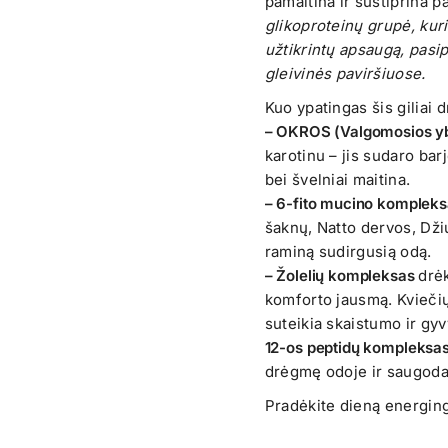
pamaitina ir sustiprina 
glikoproteinų grupė, kuri 
užtikrintų apsaugą, pasi
gleivinės paviršiuose.
Kuo ypatingas šis giliai 
– OKROS (Valgomosios yb
karotinu – jis sudaro barj
bei švelniai maitina.
– 6-fito mucino komplek
šaknų, Natto dervos, Dži
raminą sudirgusią odą.
– Žolelių kompleksas
drėk
komforto jausmą. Kviečių 
suteikia skaistumo ir gy
12-os peptidų kompleksas
drėgmę odoje ir saugoda
Pradėkite dieną energing