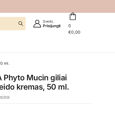
Sveiki,
0
Prisijungti
€
0,00
0 ml.
Phyto Mucin giliai
veido kremas, 50 ml.
iepimą