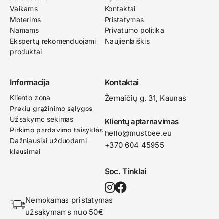
Vaikams
Kontaktai
Moterims
Pristatymas
Namams
Privatumo politika
Ekspertų rekomenduojami
Naujienlaiškis
produktai
Informacija
Kontaktai
Kliento zona
Žemaičių g. 31, Kaunas​
Prekių grąžinimo sąlygos
Užsakymo sekimas
Klientų aptarnavimas
Pirkimo pardavimo taisyklės
hello@mustbee.eu
Dažniausiai užduodami
+370 604 45955
klausimai
Soc. Tinklai
Nemokamas pristatymas 
užsakymams nuo 50€