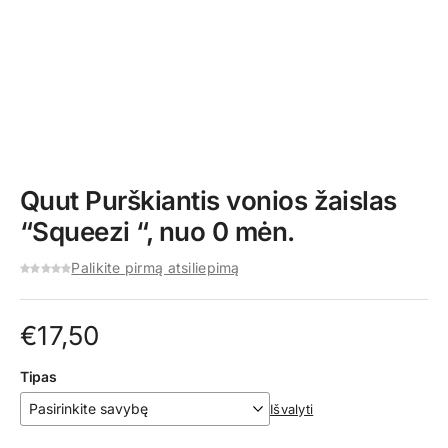
Quut Purškiantis vonios žaislas
“Squeezi “, nuo 0 mėn.
Palikite pirmą atsiliepimą
€
17,50
Tipas
Išvalyti