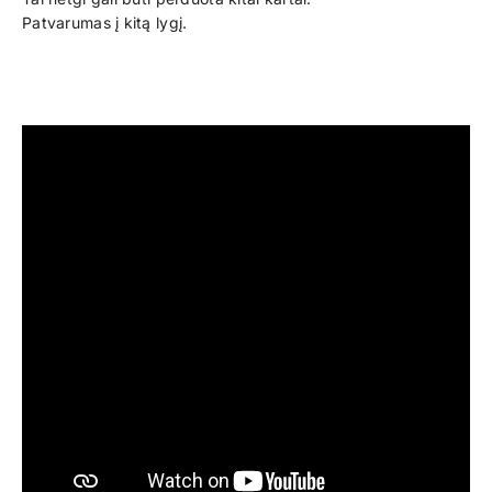
Patvarumas į kitą lygį.