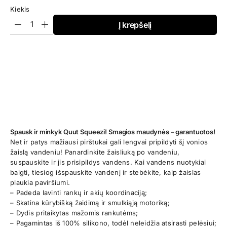
Kiekis
Į krepšelį
Spausk ir minkyk Quut Squeezi! Smagios maudynės – garantuotos!
Net ir patys mažiausi pirštukai gali lengvai pripildyti šį vonios
žaislą vandeniu! Panardinkite žaisliuką po vandeniu,
suspauskite ir jis prisipildys vandens. Kai vandens nuotykiai
baigti, tiesiog išspauskite vandenį ir stebėkite, kaip žaislas
plaukia paviršiumi.
– Padeda lavinti rankų ir akių koordinaciją;
– Skatina kūrybišką žaidimą ir smulkiąją motoriką;
– Dydis pritaikytas mažomis rankutėms;
– Pagamintas iš 100% silikono, todėl neleidžia atsirasti pelėsiui;