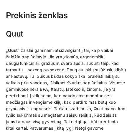
Prekinis ženklas
Quut
„Quut“
žaislai gaminami atsižvelgiant į tai, kaip vaikai
žaidžia paplūdimyje. Jie yra įdomūs, ergonomiški,
daugiafunkciniai, gražūs ir, svarbiausia, sukurti taip, kad
tarnautų... sezoną po sezono. Daugiau jokių sulūžusių kibirų
ar kastuvų. Tai puikus būdas kokybiškai praleisti laiką su
vaikais prie vandens, išlaikant švarius paplūdimius. Visuose
gaminiuose nėra BPA, ftalatų, latekso ir, žinoma, jie yra
perdirbami. Įsitikinome, kad naudojame monofonines
medžiagas ir vengiame klijų, kad perdirbimas būtų kuo
grynesnis ir lengvesnis. Tačiau svarbiausia, Quut mano, kad
ryšio sukūrimas su mėgstamu žaislu reiškia, kad žaislas
jums tarnaus visą gyvenimą. Tai netgi gali būti perduota
kitai kartai. Patvarumas į kitą lygį! Netgi gavome