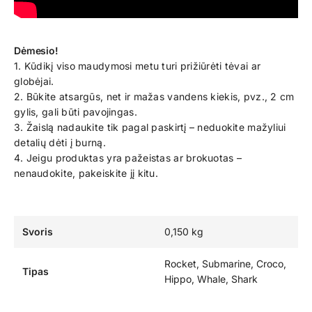
Dėmesio!
1. Kūdikį viso maudymosi metu turi prižiūrėti tėvai ar
globėjai.
2. Būkite atsargūs, net ir mažas vandens kiekis, pvz., 2 cm
gylis, gali būti pavojingas.
3. Žaislą nadaukite tik pagal paskirtį – neduokite mažyliui
detalių dėti į burną.
4. Jeigu produktas yra pažeistas ar brokuotas –
nenaudokite, pakeiskite jį kitu.
Svoris
0,150 kg
Rocket, Submarine, Croco,
Tipas
Hippo, Whale, Shark