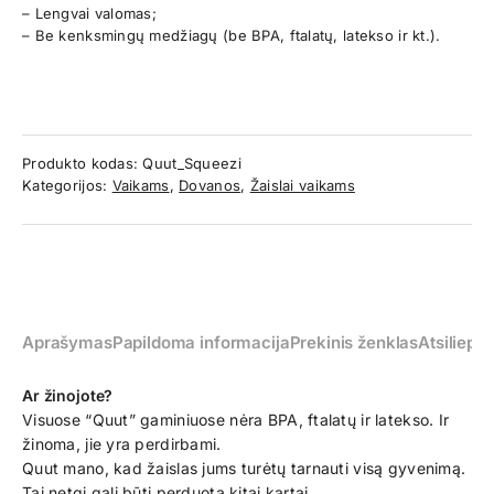
– Lengvai valomas;
– Be kenksmingų medžiagų (be BPA, ftalatų, latekso ir kt.).
Produkto kodas:
Quut_Squeezi
Kategorijos:
Vaikams
,
Dovanos
,
Žaislai vaikams
Aprašymas
Papildoma informacija
Prekinis ženklas
Atsiliepim
Ar žinojote?
Visuose “Quut” gaminiuose nėra BPA, ftalatų ir latekso. Ir
žinoma, jie yra perdirbami.
Quut mano, kad žaislas jums turėtų tarnauti visą gyvenimą.
Tai netgi gali būti perduota kitai kartai.