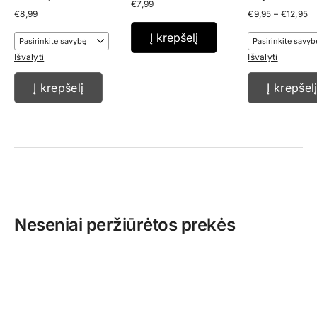
€
7,99
Pr
€
8,99
€
9,95
–
€
12,95
ra
€9
Į krepšelį
th
€1
Išvalyti
Išvalyti
Į krepšelį
Į krepšel
Neseniai peržiūrėtos prekės