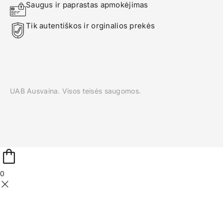
Saugus ir paprastas apmokėjimas
Tik autentiškos ir orginalios prekės
UAB Ausvaina. Visos teisės saugomos.
0