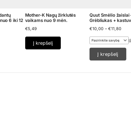
dantų
Mother-K Nagų žirklutės
Quut Smėlio žaislai 
nuo 6 iki 12
vaikams nuo 9 mėn.
Grėbliukas + kastuv
Pric
€
5,49
€
10,00
–
€
11,80
rang
€10,
I
Į krepšelį
thro
€11,
Į krepšelį