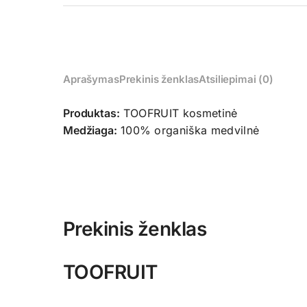
Aprašymas
Prekinis ženklas
Atsiliepimai (0)
Produktas:
TOOFRUIT kosmetinė
Medžiaga:
100% organiška medvilnė
Prekinis ženklas
TOOFRUIT