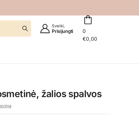
Sveiki,
0
Prisijungti
€
0,00
metinė, žalios spalvos
iepimą