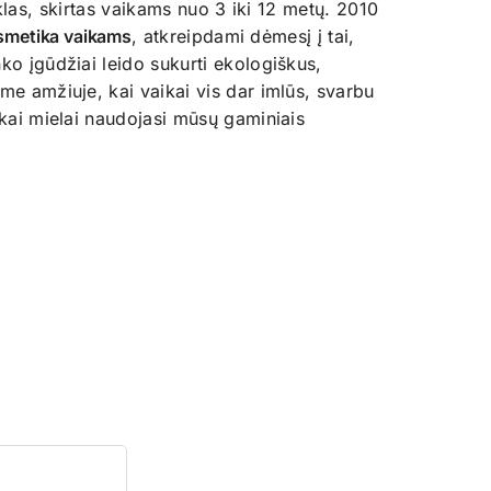
las, skirtas vaikams nuo 3 iki 12 metų. 2010
smetika vaikams
, atkreipdami dėmesį į tai,
nko įgūdžiai leido sukurti ekologiškus,
ame amžiuje, kai vaikai vis dar imlūs, svarbu
aikai mielai naudojasi mūsų gaminiais