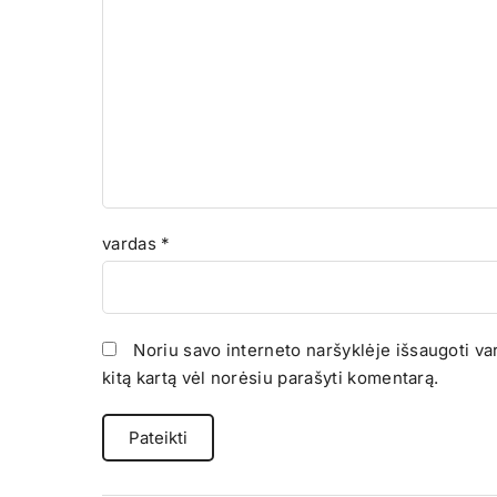
vardas
*
Noriu savo interneto naršyklėje išsaugoti vard
kitą kartą vėl norėsiu parašyti komentarą.