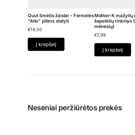
Quut Smėlio žaislai – Formelės
Mother-K mažylių 
“Alto” pilims statyti
šepetėlių rinkinys (
mėnesių)
€
19,50
€
7,99
Į krepšelį
Į krepšelį
Neseniai peržiūrėtos prekės