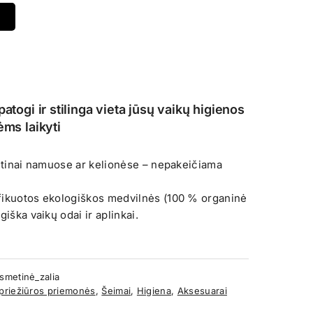
atogi ir stilinga vieta jūsų vaikų higienos
ėms laikyti
rutinai namuose ar kelionėse – nepakeičiama
fikuotos ekologiškos medvilnės (100 % organinė
giška vaikų odai ir aplinkai.
smetinė_zalia
priežiūros priemonės
,
Šeimai
,
Higiena
,
Aksesuarai