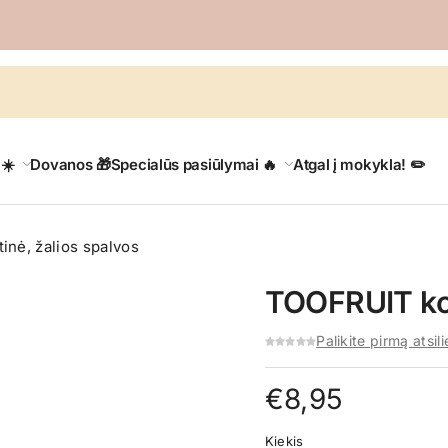
 ☀️
Dovanos 🎁
Specialūs pasiūlymai 🔥
Atgal į mokykla! ✏️
nė, žalios spalvos
TOOFRUIT kos
Palikite pirmą atsil
€
8,95
Kiekis