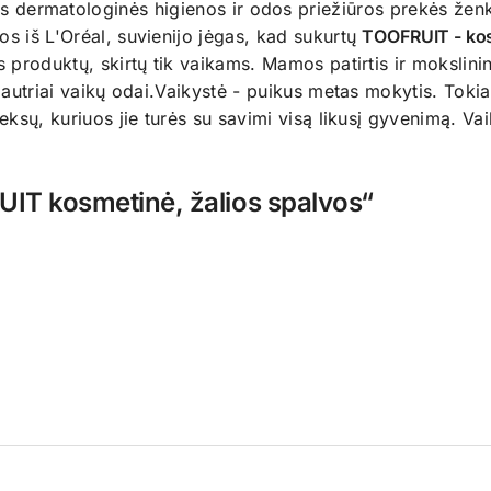
ės dermatologinės higienos ir odos priežiūros prekės ženk
os iš L'Oréal, suvienijo jėgas, kad sukurtų
TOOFRUIT - ko
s produktų, skirtų tik vaikams. Mamos patirtis ir mokslini
 jautriai vaikų odai.Vaikystė - puikus metas mokytis. Toki
leksų, kuriuos jie turės su savimi visą likusį gyvenimą. V
UIT kosmetinė, žalios spalvos“