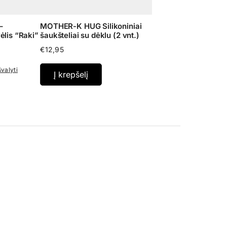
–
MOTHER-K HUG Silikoniniai
ėlis “Raki”
šaukšteliai su dėklu (2 vnt.)
e
€
12,95
e:
00
švalyti
Į krepšelį
ugh
80