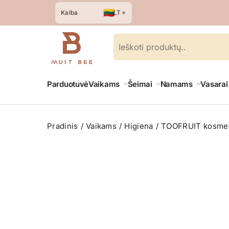
🇱🇹
LT
Kalba
▼
Parduotuvė
Vaikams
Šeimai
Namams
Vasarai
Pradinis
Vaikams
Higiena
TOOFRUIT kosmeti