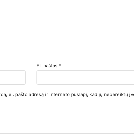
El. paštas
*
ą, el. pašto adresą ir interneto puslapį, kad jų nebereiktų įve