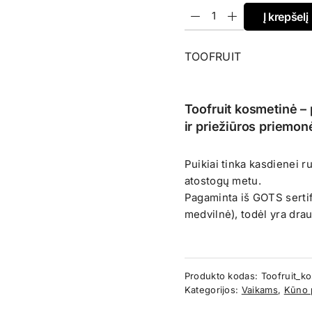
Į krepšelį
TOOFRUIT
Toofruit kosmetinė – p
ir priežiūros priemon
Puikiai tinka kasdienei 
atostogų metu.
Pagaminta iš GOTS serti
medvilnė), todėl yra drau
Produkto kodas:
Toofruit_ko
Kategorijos:
Vaikams
,
Kūno 