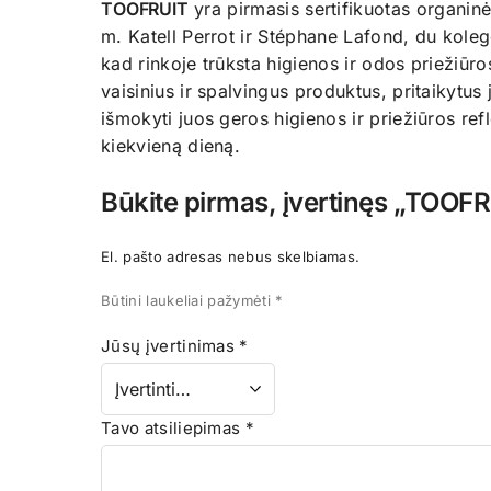
TOOFRUIT
yra pirmasis sertifikuotas organin
m. Katell Perrot ir Stéphane Lafond, du koleg
kad rinkoje trūksta higienos ir odos priežiūro
vaisinius ir spalvingus produktus, pritaikytus
išmokyti juos geros higienos ir priežiūros ref
kiekvieną dieną.
Būkite pirmas, įvertinęs „TOOFR
El. pašto adresas nebus skelbiamas.
Būtini laukeliai pažymėti
*
Jūsų įvertinimas
*
Tavo atsiliepimas
*