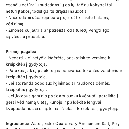
esančių natūralių sudedamųjų dalių, tačiau kokybei tai
neturi įtakos, todėl galite drąsiai naudotis.
· Naudodami uždaroje patalpoje, užtikrinkite tinkamą
vėdinimą.
· Žmonės su jautria ar pažeista oda turėtų vengti ilgo
sąlyčio su produktu.
Pirmoji pagalba:
· Negerti. Jei netyčia išgėrėte, paskatinkite vėmimą ir
kreipkitės į gydytoją.
· Patekus į akis, plaukite jas po švarius tekančiu vandeniu ir
kreipkitės į gydytoją.
· Jei atsiranda odos sudirginimas ar raudonos dėmės,
kreipkitės į gydytoją.
· Jei įkvėpus gaminio pasidaro sunku kvėpuoti, pereikite į
gerai vėdinamą vietą, kurioje ir pailsėkite lengvai
kvėpuodami. Jei simptomai išlieka – kreipkitės į gydytoją.
Ingredients:
Water, Ester Quaternary Ammonium Salt, Poly