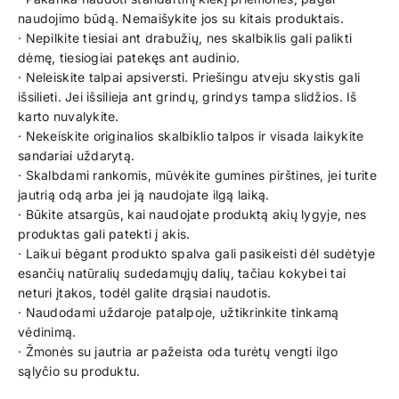
naudojimo būdą. Nemaišykite jos su kitais produktais.
· Nepilkite tiesiai ant drabužių, nes skalbiklis gali palikti
dėmę, tiesiogiai patekęs ant audinio.
· Neleiskite talpai apsiversti. Priešingu atveju skystis gali
išsilieti. Jei išsilieja ant grindų, grindys tampa slidžios. Iš
karto nuvalykite.
· Nekeiskite originalios skalbiklio talpos ir visada laikykite
sandariai uždarytą.
· Skalbdami rankomis, mūvėkite gumines pirštines, jei turite
jautrią odą arba jei ją naudojate ilgą laiką.
· Būkite atsargūs, kai naudojate produktą akių lygyje, nes
produktas gali patekti į akis.
· Laikui bėgant produkto spalva gali pasikeisti dėl sudėtyje
esančių natūralių sudedamųjų dalių, tačiau kokybei tai
neturi įtakos, todėl galite drąsiai naudotis.
· Naudodami uždaroje patalpoje, užtikrinkite tinkamą
vėdinimą.
· Žmonės su jautria ar pažeista oda turėtų vengti ilgo
sąlyčio su produktu.