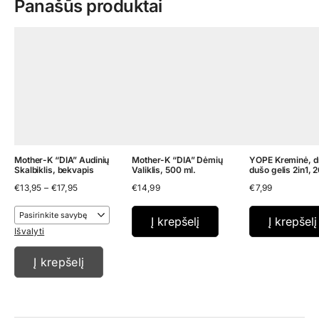
Panašūs produktai
Mother-K “DIA” Audinių
Mother-K “DIA” Dėmių
YOPE Kreminė, dr
Skalbiklis, bekvapis
Valiklis, 500 ml.
dušo gelis 2in1, 
Price
€
13,95
–
€
17,95
€
14,99
€
7,99
range:
€13,95
through
Į krepšelį
Į krepšelį
€17,95
Išvalyti
Į krepšelį