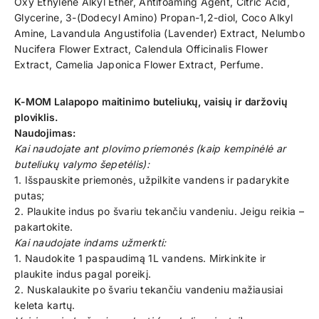
Oxy Ethylene Alkyl Ether, Antifoaming Agent, Citric Acid,
Glycerine, 3-(Dodecyl Amino) Propan-1,2-diol, Coco Alkyl
Amine, Lavandula Angustifolia (Lavender) Extract, Nelumbo
Nucifera Flower Extract, Calendula Officinalis Flower
Extract, Camelia Japonica Flower Extract, Perfume.
K-MOM Lalapopo maitinimo buteliukų, vaisių ir daržovių
ploviklis.
Naudojimas:
Kai naudojate ant plovimo priemonės (kaip kempinėlė ar
buteliukų valymo šepetėlis):
1. Išspauskite priemonės, užpilkite vandens ir padarykite
putas;
2. Plaukite indus po švariu tekančiu vandeniu. Jeigu reikia –
pakartokite.
Kai naudojate indams užmerkti:
1. Naudokite 1 paspaudimą 1L vandens. Mirkinkite ir
plaukite indus pagal poreikį.
2. Nuskalaukite po švariu tekančiu vandeniu mažiausiai
keleta kartų.