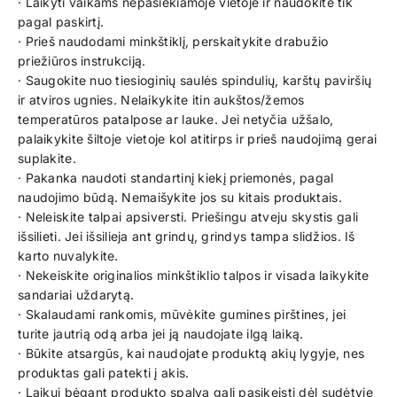
· Laikyti vaikams nepasiekiamoje vietoje ir naudokite tik
pagal paskirtį.
· Prieš naudodami minkštiklį, perskaitykite drabužio
priežiūros instrukciją.
· Saugokite nuo tiesioginių saulės spindulių, karštų paviršių
ir atviros ugnies. Nelaikykite itin aukštos/žemos
temperatūros patalpose ar lauke. Jei netyčia užšalo,
palaikykite šiltoje vietoje kol atitirps ir prieš naudojimą gerai
suplakite.
· Pakanka naudoti standartinį kiekį priemonės, pagal
naudojimo būdą. Nemaišykite jos su kitais produktais.
· Neleiskite talpai apsiversti. Priešingu atveju skystis gali
išsilieti. Jei išsilieja ant grindų, grindys tampa slidžios. Iš
karto nuvalykite.
· Nekeiskite originalios minkštiklio talpos ir visada laikykite
sandariai uždarytą.
· Skalaudami rankomis, mūvėkite gumines pirštines, jei
turite jautrią odą arba jei ją naudojate ilgą laiką.
· Būkite atsargūs, kai naudojate produktą akių lygyje, nes
produktas gali patekti į akis.
· Laikui bėgant produkto spalva gali pasikeisti dėl sudėtyje