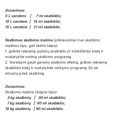
Dozavimas:
5 L vandens | 7 ml skalbiklio;
10 L vandens | 14 ml skalbiklio;
15 L vandens | 21 ml skalbiklio.
Skalbimas skalbimo mašina
(priklausomai nuo skalbimo
mašinos tipo, gali skirtis talpa):
1. Įpilkite reikiamą audinių skalbiklio (ir minkštiklio) kiekį ir
nustatykite norimą skalbimo programą.
2. Norėdami gauti geresnį skalbimo efektą, įpilkite reikiamą
skalbiklio kiekį ir nustatykite mirkymo programą 30-iai
minučių prieš skalbimą.
Dozavimas:
Skalbimo mašina
(būgno tipo):
3 kg skalbinių | 30 ml skalbiklio;
7 kg skalbinių | 60 ml skalbiklio;
10 kg skalbinių | 90 ml skalbiklio.