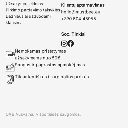
Užsakymo sekimas
Klientų aptarnavimas
Pirkimo pardavimo taisyklės
hello@mustbee.eu
Dažniausiai užduodami
+370 604 45955
klausimai
Soc. Tinklai
Nemokamas pristatymas 
užsakymams nuo 50€
Saugus ir paprastas apmokėjimas
Tik autentiškos ir orginalios prekės
UAB Ausvaina. Visos teisės saugomos.