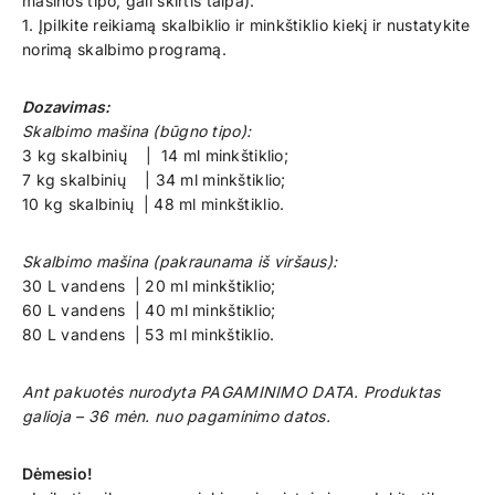
mašinos tipo, gali skirtis talpa):
1. Įpilkite reikiamą skalbiklio ir minkštiklio kiekį ir nustatykite
norimą skalbimo programą.
Dozavimas:
Skalbimo mašina (būgno tipo):
3 kg skalbinių | 14 ml minkštiklio;
7 kg skalbinių | 34 ml minkštiklio;
10 kg skalbinių | 48 ml minkštiklio.
Skalbimo mašina (pakraunama iš viršaus):
30 L vandens | 20 ml minkštiklio;
60 L vandens | 40 ml minkštiklio;
80 L vandens | 53 ml minkštiklio.
Ant pakuotės nurodyta PAGAMINIMO DATA. Produktas
galioja – 36 mėn. nuo pagaminimo datos.
Dėmesio!