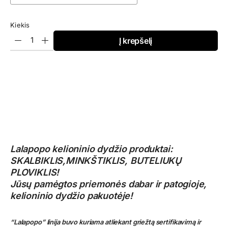
Kiekis
Į krepšelį
Lalapopo kelioninio dydžio produktai:
SKALBIKLIS,MINKŠTIKLIS, BUTELIUKŲ
PLOVIKLIS!
Jūsų pamėgtos priemonės dabar ir patogioje,
kelioninio dydžio pakuotėje!
“Lalapopo” linija buvo kuriama atliekant griežtą sertifikavimą ir