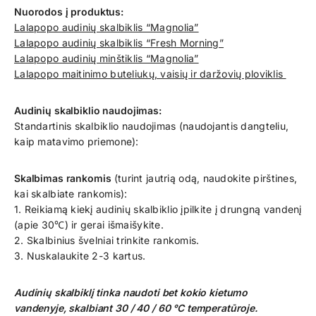
Nuorodos į produktus:
Lalapopo audinių skalbiklis “Magnolia”
Lalapopo audinių skalbiklis “Fresh Morning”
Lalapopo audinių minštiklis “Magnolia”
Lalapopo maitinimo buteliukų, vaisių ir daržovių ploviklis
Audinių skalbiklio naudojimas:
Standartinis skalbiklio naudojimas (naudojantis dangteliu,
kaip matavimo priemone):
Skalbimas rankomis
(turint jautrią odą, naudokite pirštines,
kai skalbiate rankomis):
1. Reikiamą kiekį audinių skalbiklio įpilkite į drungną vandenį
(apie 30℃) ir gerai išmaišykite.
2. Skalbinius švelniai trinkite rankomis.
3. Nuskalaukite 2-3 kartus.
Audinių skalbiklį tinka naudoti bet kokio kietumo
vandenyje, skalbiant
30 / 40 / 60 °C temperatūroje.