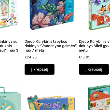
inkinys su
Djeco Kūrybinis tapybos
Djeco Kūrybinis 
pdukais
rinkinys “Vandenyno gelmės”,
rinkinys Mieli gyv
au!”, nuo 3
nuo 7 metų
metų
€
24,95
€
13,95
Į krepšelį
Į krepšelį