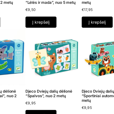
 2 metų
“Lėlės ir mada”, nuo 5 metų
metų
€
9,50
€
17,95
Į krepšelį
Į krepšelį
ų dėlionė
Djeco Dviejų dalių dėlionė
Djeco Dviejų dalių
i”, nuo 2
“Spalvos”, nuo 2 metų
“Sportiniai automo
metų
€
9,95
€
9,95