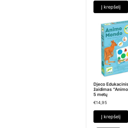
Į krepšelį
Djeco Edukacinis
žaidimas “Animo
5 metų
€
14,95
Į krepšelį