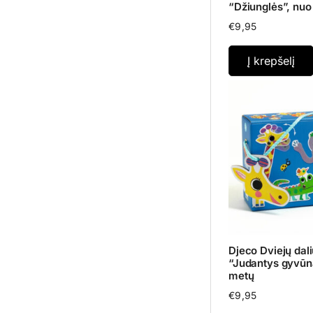
“Džiunglės”, nuo
€
9,95
Į krepšelį
Djeco Dviejų dali
“Judantys gyvūna
metų
€
9,95