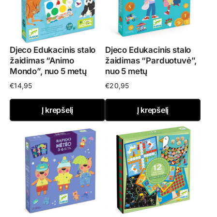
Djeco Edukacinis stalo
Djeco Edukacinis stalo
žaidimas “Animo
žaidimas “Parduotuvė”,
Mondo”, nuo 5 metų
nuo 5 metų
€
14,95
€
20,95
Į krepšelį
Į krepšelį