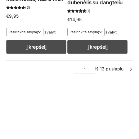
dubenėlis su dangteliu
3
1
€
9,95
€
14,95
Išvalyti
Išvalyti
Į krepšelį
Į krepšelį
iš 13 puslapių