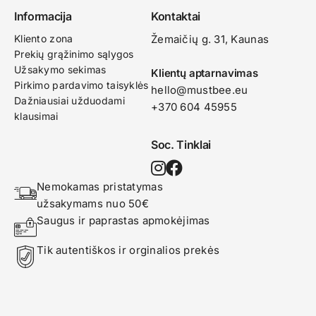
Informacija
Kontaktai
Kliento zona
Žemaičių g. 31, Kaunas​
Prekių grąžinimo sąlygos
Užsakymo sekimas
Klientų aptarnavimas
Pirkimo pardavimo taisyklės
hello@mustbee.eu
Dažniausiai užduodami
+370 604 45955
klausimai
Soc. Tinklai
Nemokamas pristatymas 
užsakymams nuo 50€
Saugus ir paprastas apmokėjimas
Tik autentiškos ir orginalios prekės