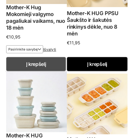
Mother-K Hug
Mother-K HUG PPSU
Mokomieji valgymo
Šaukšto ir šakutės
pagaliukai vaikams, nuo
rinkinys dėkle, nuo 8
18 mėn
mėn
€
10,95
€
11,95
Išvalyti
Į krepšelį
Į krepšelį
Mother-K HUG