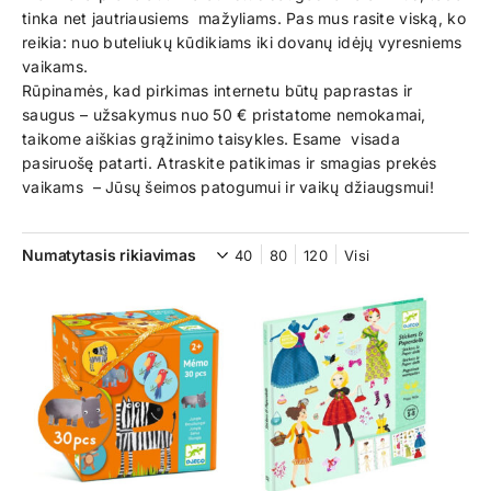
tinka net jautriausiems mažyliams. Pas mus rasite viską, ko
reikia: nuo buteliukų kūdikiams iki dovanų idėjų vyresniems
vaikams.
Rūpinamės, kad pirkimas internetu būtų paprastas ir
saugus – užsakymus nuo 50 € pristatome nemokamai,
taikome aiškias grąžinimo taisykles. Esame visada
pasiruošę patarti. Atraskite patikimas ir smagias prekės
vaikams – Jūsų šeimos patogumui ir vaikų džiaugsmui!
40
80
120
Visi