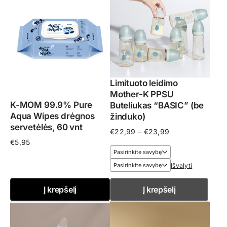
Limituoto leidimo
Mother-K PPSU
K-MOM 99.9% Pure
Buteliukas “BASIC” (be
Aqua Wipes drėgnos
žinduko)
servetėlės, 60 vnt
Price
€
22,99
–
€
23,99
range:
€
5,95
€22,99
through
Išvalyti
€23,99
Į krepšelį
Į krepšelį