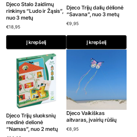
Djeco Stalo žaidimų
Djeco Trijų dalių dėlionė
rinkinys “Ludo ir Žąsis”,
“Savana”, nuo 3 metų
nuo 3 metų
€
9,95
€
18,95
Į krepšelį
Į krepšelį
Djeco Vaikiškas
Djeco Trijų sluoksnių
aitvaras, įvairių rūšių
medinė delionė
“Namas”, nuo 2 metų
€
8,95