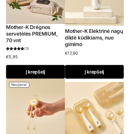
Mother-K Drėgnos
Mother-K Elektrinė nagų
servetėlės PREMIUM,
dildė kūdikiams, nuo
70 vnt
gimimo
3
€
17,90
€
5,95
Į krepšelį
Į krepšelį
Naujiena!