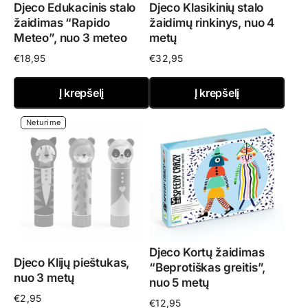
Djeco Edukacinis stalo
Djeco Klasikinių stalo
žaidimas “Rapido
žaidimų rinkinys, nuo 4
Meteo”, nuo 3 meteo
metų
€
18,95
€
32,95
Į krepšelį
Į krepšelį
Neturime
Djeco Kortų žaidimas
Djeco Klijų pieštukas,
“Beprotiškas greitis”,
nuo 3 metų
nuo 5 metų
€
2,95
€
12,95