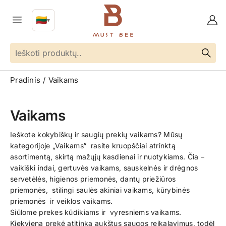
🇱🇹
▼
LT
Kalba
Pradinis
Vaikams
Vaikams
Ieškote kokybiškų ir saugių prekių vaikams? Mūsų
kategorijoje „Vaikams“ rasite kruopščiai atrinktą
asortimentą, skirtą mažųjų kasdienai ir nuotykiams. Čia –
vaikiški indai, gertuvės vaikams, sauskelnės ir drėgnos
servetėlės, higienos priemonės, dantų priežiūros
priemonės, stilingi saulės akiniai vaikams, kūrybinės
priemonės ir veiklos vaikams.
Siūlome prekes kūdikiams ir vyresniems vaikams.
Kiekviena prekė atitinka aukštus saugos reikalavimus, todėl