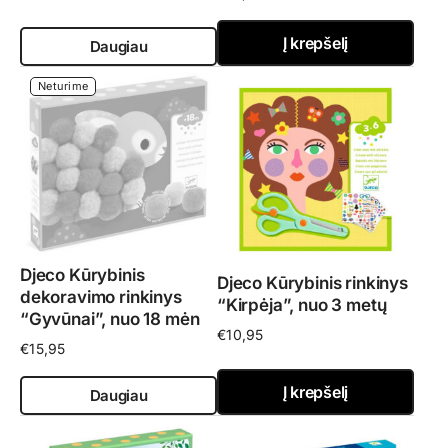
Į krepšelį
Daugiau
Neturime
Djeco Kūrybinis
Djeco Kūrybinis rinkinys
dekoravimo rinkinys
“Kirpėja”, nuo 3 metų
“Gyvūnai”, nuo 18 mėn
€
10,95
€
15,95
Į krepšelį
Daugiau