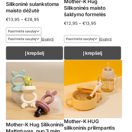
Mother-K Hug
Silikoninė sulankstoma
Silikoninės maisto
maisto dėžutė
šaldymo formelės
Price
€
13,95
–
€
28,95
Price
€
12,95
–
€
13,95
range:
range:
€13,95
€12,95
through
through
Išvalyti
Išvalyti
€28,95
€13,95
Į krepšelį
Į krepšelį
Mother-K HUG
Mother-K Hug Silikoninis
silikoninis prilimpantis
Maitintuvas, nuo 3 mėn