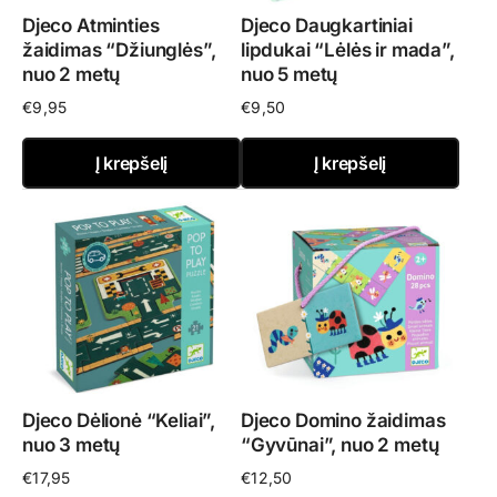
Djeco Atminties
Djeco Daugkartiniai
žaidimas “Džiunglės”,
lipdukai “Lėlės ir mada”,
nuo 2 metų
nuo 5 metų
€
9,95
€
9,50
Į krepšelį
Į krepšelį
Djeco Dėlionė “Keliai”,
Djeco Domino žaidimas
nuo 3 metų
“Gyvūnai”, nuo 2 metų
€
17,95
€
12,50