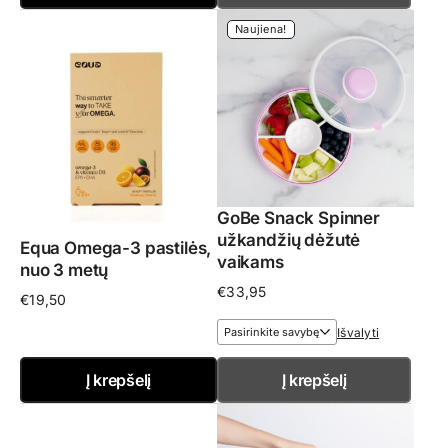
Naujiena!
GoBe Snack Spinner
užkandžių dėžutė
Equa Omega-3 pastilės,
vaikams
nuo 3 metų
€
33,95
€
19,50
Išvalyti
Į krepšelį
Į krepšelį