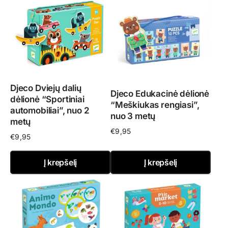
Djeco Dviejų dalių
Djeco Edukacinė dėlionė
dėlionė “Sportiniai
“Meškiukas rengiasi”,
automobiliai”, nuo 2
nuo 3 metų
metų
€
9,95
€
9,95
Į krepšelį
Į krepšelį