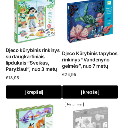
Djeco kūrybinis rinkinys
Djeco Kūrybinis tapybos
su daugkartiniais
rinkinys “Vandenyno
lipdukais “Sveikas,
gelmės”, nuo 7 metų
Paryžiau!”, nuo 3 metų
€
24,95
€
18,95
Į krepšelį
Į krepšelį
Neturime