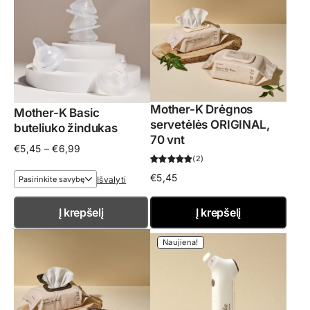
Mother-K Drėgnos
Mother-K Basic
servetėlės ORIGINAL,
buteliuko žindukas
70 vnt
Price
€
5,45
–
€
6,99
2
range:
€5,45
€
5,45
Išvalyti
through
€6,99
Į krepšelį
Į krepšelį
Naujiena!