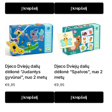
Į krepšelį
Į krepšelį
Djeco Dviejų dalių
Djeco Dviejų dalių
dėlionė “Judantys
dėlionė “Spalvos”, nuo 2
gyvūnai”, nuo 2 metų
metų
€
9,95
€
9,95
Į krepšelį
Į krepšelį