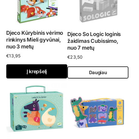
Djeco Kūrybinis vėrimo
Djeco So Logic loginis
rinkinys Mieli gyvūnai,
žaidimas Cubissimo,
nuo 3 metų
nuo 7 metų
€
13,95
€
23,50
Į krepšelį
Daugiau