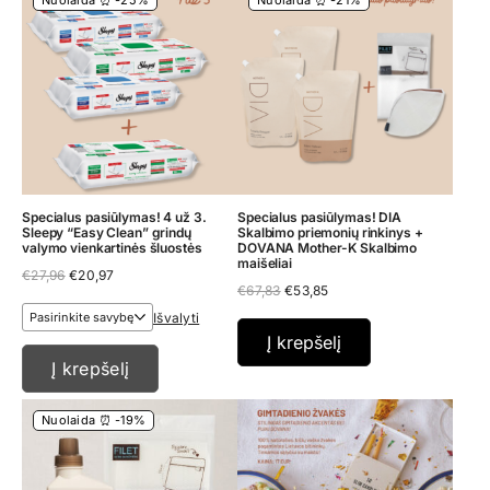
Nuolaida ⏰ -25%
Nuolaida ⏰ -21%
Specialus pasiūlymas! 4 už 3.
Specialus pasiūlymas! DIA
Sleepy “Easy Clean” grindų
Skalbimo priemonių rinkinys +
valymo vienkartinės šluostės
DOVANA Mother-K Skalbimo
maišeliai
Original
Current
€
27,96
€
20,97
Original
Current
price
price
€
67,83
€
53,85
price
price
was:
is:
Išvalyti
was:
is:
€27,96.
€20,97.
€67,83.
€53,85.
Į krepšelį
Į krepšelį
Nuolaida ⏰ -19%