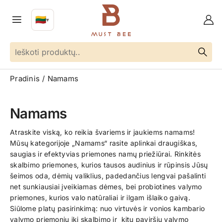
🇱🇹
▼
LT
Kalba
Pradinis
Namams
Namams
Atraskite viską, ko reikia švariems ir jaukiems namams!
Mūsų kategorijoje „Namams“ rasite aplinkai draugiškas,
saugias ir efektyvias priemones namų priežiūrai. Rinkitės
skalbimo priemones, kurios tausos audinius ir rūpinsis Jūsų
šeimos oda, dėmių valiklius, padedančius lengvai pašalinti
net sunkiausiai įveikiamas dėmes, bei probiotines valymo
priemones, kurios valo natūraliai ir ilgam išlaiko gaivą.
Siūlome platų pasirinkimą: nuo virtuvės ir vonios kambario
valymo priemonių iki skalbimo ir kitų paviršių valymo