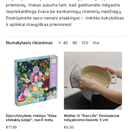
priemonių. Viskas sukurta tam, kad galėtumėte mėgautis
nepriekaištinga švara be kenksmingų cheminių medžiagų.
Pasirūpinkite savo namais atsakingai – rinkitės kokybiškas
ir aplinkai draugiškas priemones!
40
80
120
Visi
Djeco Kūrybinis rinkinys “Alisa
Mother-K “Den Life” Dvisluoksnė
stebuklų šalyje”, nuo 6 metų
indų plovimo šluostė, 5 vnt
€
17,95
€
5,50