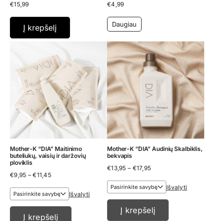
€
15,99
€
4,99
Daugiau
Į krepšelį
Mother-K “DIA” Maitinimo
Mother-K “DIA” Audinių Skalbiklis,
buteliukų, vaisių ir daržovių
bekvapis
ploviklis
Price
€
13,95
–
€
17,95
Price
€
9,95
–
€
11,45
range:
range:
€13,95
Išvalyti
€9,95
through
Išvalyti
through
€17,95
€11,45
Į krepšelį
Į krepšelį