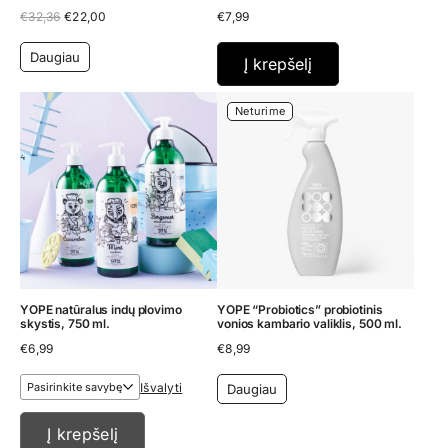
Original
Current
€
32,36
€
22,00
€
7,99
price
price
was:
is:
Daugiau
€32,36.
€22,00.
Į krepšelį
Neturime
YOPE natūralus indų plovimo
YOPE “Probiotics” probiotinis
skystis, 750 ml.
vonios kambario valiklis, 500 ml.
€
6,99
€
8,99
Išvalyti
Daugiau
Į krepšelį