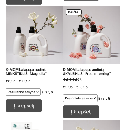
Karšta!
K-MOM Lalapopo audinių
K-MOM Lalapopo audinių
MINKŠTIKLIS “Magnolia”
SKALBIKLIS “Fresh morning”
2
Price
€
8,95
–
€
12,95
range:
Price
€
9,95
–
€
13,95
€8,95
range:
Išvalyti
through
€9,95
€12,95
Išvalyti
through
€13,95
Į krepšelį
Į krepšelį