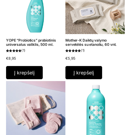
YOPE “Probiotics” probiotinis
Mother-K Daiktų valymo
universalus valiklis, 500 ml.
servetėlės su etanoliu, 60 vnt.
1
1
€
8,95
€
5,95
Į krepšelį
Į krepšelį