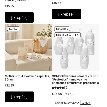
etanoliu, 150 vnt.
€
16,45
€
15,95
Į krepšelį
Į krepšelį
Karšta!
Neturime
Nuolaida ⏰ -16%
Mother-K DIA skalbimo kapsulės,
COMBO Švariems namams! YOPE
30 vnt.
“Probiotics” namų valymo
priemonės praturtintos probiotikais
€
12,95
1
Price
€
34,00
–
€
47,00
Į krepšelį
range:
€34,00
Išvalyti
through