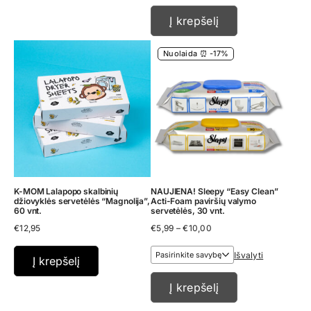
€47,00
Į krepšelį
Nuolaida ⏰ -17%
K-MOM Lalapopo skalbinių
NAUJIENA! Sleepy “Easy Clean”
džiovyklės servetėlės “Magnolija”,
Acti-Foam paviršių valymo
60 vnt.
servetėlės, 30 vnt.
Price
€
12,95
€
5,99
–
€
10,00
range:
€5,99
Išvalyti
through
Į krepšelį
€10,00
Į krepšelį