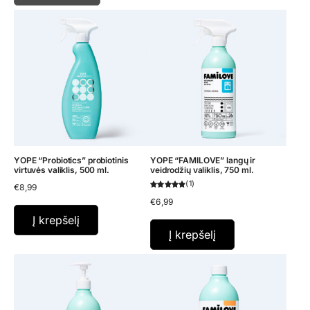
YOPE “Probiotics” probiotinis
YOPE “FAMILOVE” langų ir
virtuvės valiklis, 500 ml.
veidrodžių valiklis, 750 ml.
1
€
8,99
€
6,99
Į krepšelį
Į krepšelį