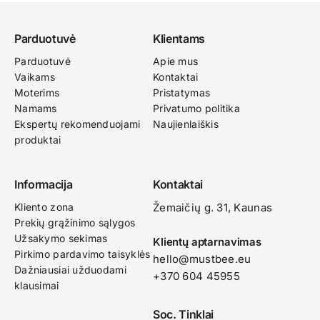
Parduotuvė
Klientams
Parduotuvė
Apie mus
Vaikams
Kontaktai
Moterims
Pristatymas
Namams
Privatumo politika
Ekspertų rekomenduojami
Naujienlaiškis
produktai
Informacija
Kontaktai
Kliento zona
Žemaičių g. 31, Kaunas​
Prekių grąžinimo sąlygos
Užsakymo sekimas
Klientų aptarnavimas
Pirkimo pardavimo taisyklės
hello@mustbee.eu
Dažniausiai užduodami
+370 604 45955
klausimai
Soc. Tinklai