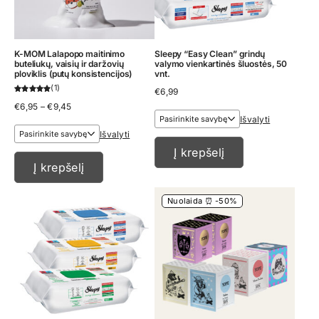
K-MOM Lalapopo maitinimo
Sleepy “Easy Clean” grindų
buteliukų, vaisių ir daržovių
valymo vienkartinės šluostės, 50
ploviklis (putų konsistencijos)
vnt.
1
€
6,99
Price
€
6,95
–
€
9,45
range:
Išvalyti
€6,95
Išvalyti
through
€9,45
Į krepšelį
Į krepšelį
Nuolaida ⏰ -50%