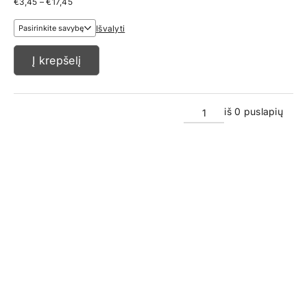
Price
€
3,45
–
€
17,45
range:
€3,45
Išvalyti
through
€17,45
Į krepšelį
iš 0 puslapių