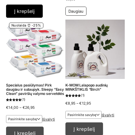
price
price
was:
is:
€24,93.
€19,95.
Į krepšelį
Daugiau
Nuolaida ⏰ -25%
Specialus pasiūlymas! Pirk
K-MOM Lalapopo audinių
daugiau ir sutaupyk. Sleepy “Easy
MINKŠTIKLIS “Birch”
Clean” paviršių valymo servetėlės
1
1
Price
€
8,95
–
€
12,95
Price
€
14,00
–
€
26,95
range:
range:
€8,95
Išvalyti
€14,00
through
Išvalyti
through
€12,95
€26,95
Į krepšelį
Į krepšelį