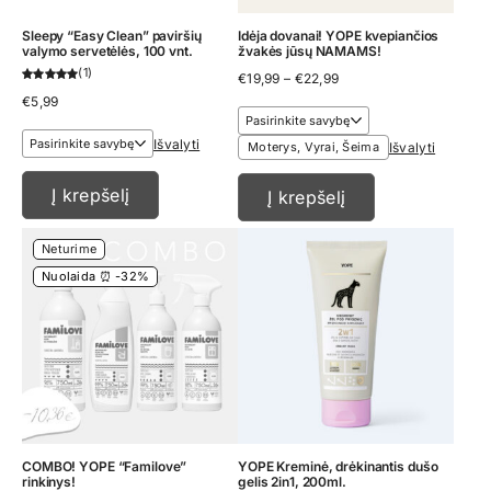
Sleepy “Easy Clean” paviršių
Idėja dovanai! YOPE kvepiančios
valymo servetėlės, 100 vnt.
žvakės jūsų NAMAMS!
1
Price
€
19,99
–
€
22,99
range:
€
5,99
€19,99
through
€22,99
Išvalyti
Moterys, Vyrai, Šeima
Išvalyti
Į krepšelį
Į krepšelį
Neturime
Nuolaida ⏰ -32%
COMBO! YOPE “Familove”
YOPE Kreminė, drėkinantis dušo
rinkinys!
gelis 2in1, 200ml.