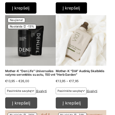
Į krepšelį
Į krepšelį
Naujiena!
Nuolaida ⏰ -13%
Mother-K “Den Life” Universalios
Mother-K “DIA” Audinių Skalbiklis
valymo servetėlės su actu, 150 vnt
“Herb Garden”
Price
Price
€
13,95
–
€
26,00
€
13,95
–
€
17,95
range:
range:
€13,95
€13,95
Išvalyti
Išvalyti
through
through
€26,00
€17,95
Į krepšelį
Į krepšelį