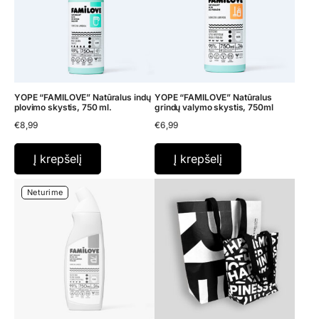
YOPE “FAMILOVE” Natūralus indų
YOPE “FAMILOVE” Natūralus
plovimo skystis, 750 ml.
grindų valymo skystis, 750ml
€
8,99
€
6,99
Į krepšelį
Į krepšelį
Neturime