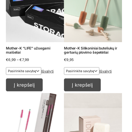
Mother-K “LIFE” užsegami
Mother-K Silikoniniai buteliukų ir
maišeliai
gertuvių plovimo šepetėliai
Price
€
6,99
–
€
7,99
€
9,95
range:
€6,99
Išvalyti
Išvalyti
through
€7,99
Į krepšelį
Į krepšelį