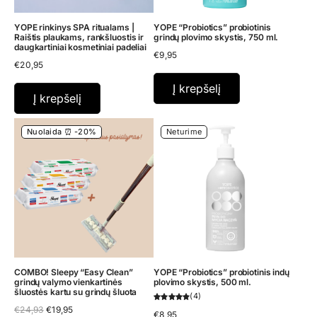
YOPE rinkinys SPA ritualams |
YOPE “Probiotics” probiotinis
Raištis plaukams, rankšluostis ir
grindų plovimo skystis, 750 ml.
daugkartiniai kosmetiniai padeliai
€
9,95
€
20,95
Į krepšelį
Į krepšelį
Nuolaida ⏰ -20%
Neturime
COMBO! Sleepy “Easy Clean”
YOPE “Probiotics” probiotinis indų
grindų valymo vienkartinės
plovimo skystis, 500 ml.
šluostės kartu su grindų šluota
4
Original
Current
€
24,93
€
19,95
€
8,95