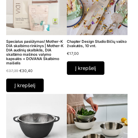
Specialus pasiūlymas! Mother-K
Chapter Design Studio Bičių vaško
DIA skalbimo rinkinys | Mother-K
žvakutės, 10 vnt.
DIA audinių skalbiklis, DIA
€
17,00
skalbimo mašinos valymo
kapsulės + DOVANA Skalbimo
maišelis
Į krepšelį
Original
Current
€
37,39
€
30,40
price
price
was:
is:
€37,39.
€30,40.
Į krepšelį