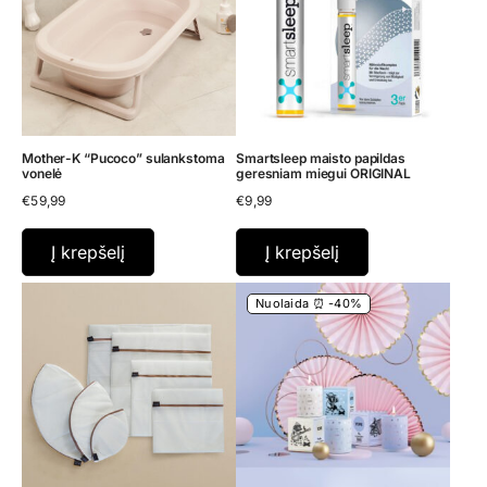
Mother-K “Pucoco” sulankstoma
Smartsleep maisto papildas
vonelė
geresniam miegui ORIGINAL
€
59,99
€
9,99
Į krepšelį
Į krepšelį
Nuolaida ⏰ -40%