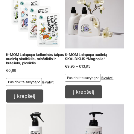
K-MOM Lalapopo kelioninės talpos
K-MOM Lalapopo audinių
audinių skalbiklis, minštiklis ir
SKALBIKLIS “Magnolia”
buteliukų ploviklis
Price
€
9,95
–
€
13,95
€
0,99
range:
€9,95
Išvalyti
through
Išvalyti
€13,95
Į krepšelį
Į krepšelį