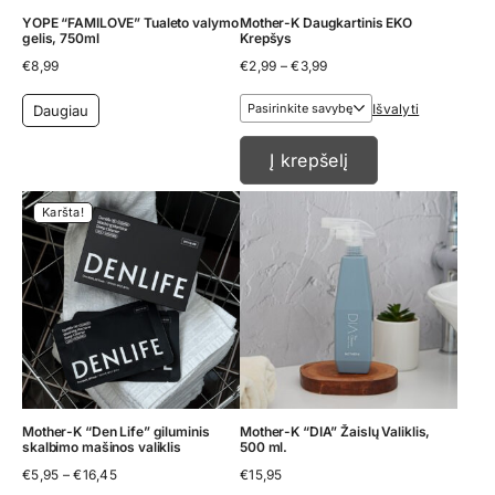
YOPE “FAMILOVE” Tualeto valymo
Mother-K Daugkartinis EKO
gelis, 750ml
Krepšys
Price
€
8,99
€
2,99
–
€
3,99
range:
€2,99
Išvalyti
Daugiau
through
€3,99
Į krepšelį
Karšta!
Mother-K “Den Life” giluminis
Mother-K “DIA” Žaislų Valiklis,
skalbimo mašinos valiklis
500 ml.
Price
€
5,95
–
€
16,45
€
15,95
range: