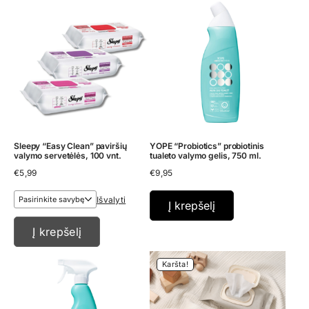
Sleepy “Easy Clean” paviršių
YOPE “Probiotics” probiotinis
valymo servetėlės, 100 vnt.
tualeto valymo gelis, 750 ml.
€
5,99
€
9,95
Išvalyti
Į krepšelį
Į krepšelį
Karšta!