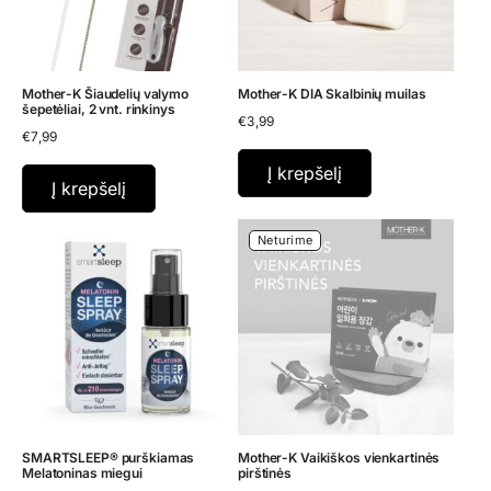
Mother-K Šiaudelių valymo
Mother-K DIA Skalbinių muilas
šepetėliai, 2 vnt. rinkinys
€
3,99
€
7,99
Į krepšelį
Į krepšelį
Neturime
SMARTSLEEP® purškiamas
Mother-K Vaikiškos vienkartinės
Melatoninas miegui
pirštinės