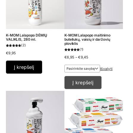
K-MOM Lalapopo DĖMIŲ
K-MOM Lalapopo maitinimo
VALIKLIS, 280 ml.
buteliukų, vaisių ir daržovių
ploviklis
2
1
€
9,95
Price
€
6,95
–
€
9,45
range:
€6,95
Į krepšelį
Išvalyti
through
€9,45
Į krepšelį