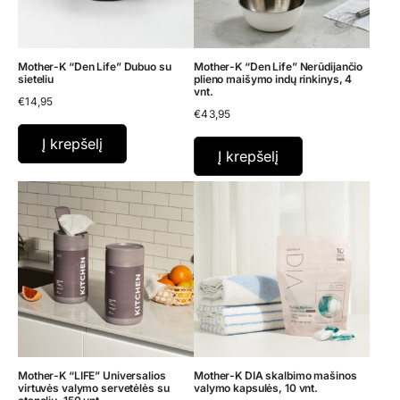
Mother-K “Den Life” Dubuo su
Mother-K “Den Life” Nerūdijančio
sieteliu
plieno maišymo indų rinkinys, 4
vnt.
€
14,95
€
43,95
Į krepšelį
Į krepšelį
Mother-K “LIFE” Universalios
Mother-K DIA skalbimo mašinos
virtuvės valymo servetėlės su
valymo kapsulės, 10 vnt.