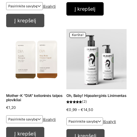
€5,95
Išvalyti
through
Į krepšelį
€16,45
Į krepšelį
Karšta!
Mother-K “DIA” kelioninės talpos
Oh, Baby! Hipoalerginis Linimentas
plovikliai
2
€
1,20
Price
€
0,99
–
€
14,50
range:
€0,99
Išvalyti
Išvalyti
through
€14,50
Į krepšelį
Į krepšelį