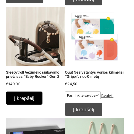
Sleepytroll Vežimėlio siūbavimo
Quut Neslystantys vonios kilimėliai
prietaisas “Baby Rocker” Gen 2
“Grippi”, nuo 0 metų
€
149,00
€
24,50
Išvalyti
Į krepšelį
Į krepšelį