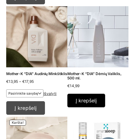
Mother-K “DIA” Audinių Minkštiklis
Mother-K “DIA” Dėmių Valiklis,
500 ml.
Price
€
13,95
–
€
17,95
range:
€
14,99
€13,95
Išvalyti
through
€17,95
Į krepšelį
Į krepšelį
Karšta!