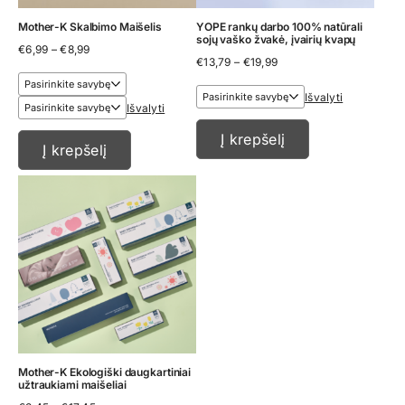
Mother-K Skalbimo Maišelis
YOPE rankų darbo 100% natūrali
sojų vaško žvakė, įvairių kvapų
Price
€
6,99
–
€
8,99
Price
range:
€
13,79
–
€
19,99
range:
€6,99
€13,79
through
Išvalyti
through
€8,99
Išvalyti
€19,99
Į krepšelį
Į krepšelį
Mother-K Ekologiški daugkartiniai
užtraukiami maišeliai