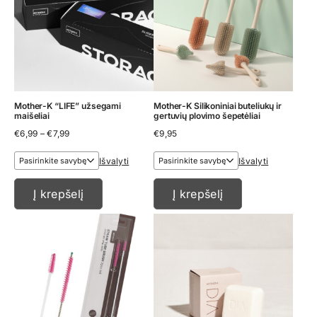
Mother-K “LIFE” užsegami
Mother-K Silikoniniai buteliukų ir
maišeliai
gertuvių plovimo šepetėliai
Price
€
6,99
–
€
7,99
€
9,95
range:
€6,99
Išvalyti
Išvalyti
through
€7,99
Į krepšelį
Į krepšelį