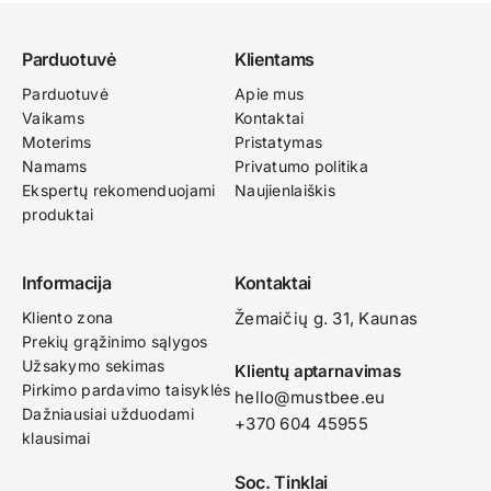
Parduotuvė
Klientams
Parduotuvė
Apie mus
Vaikams
Kontaktai
Moterims
Pristatymas
Namams
Privatumo politika
Ekspertų rekomenduojami
Naujienlaiškis
produktai
Informacija
Kontaktai
Kliento zona
Žemaičių g. 31, Kaunas​
Prekių grąžinimo sąlygos
Užsakymo sekimas
Klientų aptarnavimas
Pirkimo pardavimo taisyklės
hello@mustbee.eu
Dažniausiai užduodami
+370 604 45955
klausimai
Soc. Tinklai