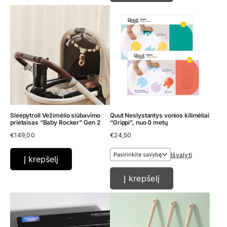
Sleepytroll Vežimėlio siūbavimo
Quut Neslystantys vonios kilimėliai
prietaisas “Baby Rocker” Gen 2
“Grippi”, nuo 0 metų
€
149,00
€
24,50
Išvalyti
Į krepšelį
Į krepšelį