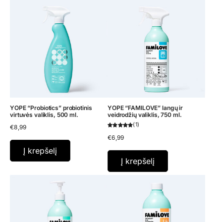
YOPE “Probiotics” probiotinis
YOPE “FAMILOVE” langų ir
virtuvės valiklis, 500 ml.
veidrodžių valiklis, 750 ml.
1
€
8,99
€
6,99
Į krepšelį
Į krepšelį