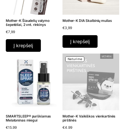
Mother-K Šiaudelių valymo
Mother-K DIA Skalbinių muilas
šepetėliai, 2 vnt. rinkinys
€
3,99
€
7,99
Į krepšelį
Į krepšelį
Neturime
SMARTSLEEP® purškiamas
Mother-K Vaikiškos vienkartinės
Melatoninas miegui
pirštinės
€
15,99
€
4,99