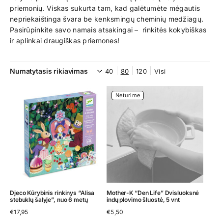
priemonių. Viskas sukurta tam, kad galėtumėte mėgautis
nepriekaištinga švara be kenksmingų cheminių medžiagų.
Pasirūpinkite savo namais atsakingai – rinkitės kokybiškas
ir aplinkai draugiškas priemones!
40
80
120
Visi
Neturime
Djeco Kūrybinis rinkinys “Alisa
Mother-K “Den Life” Dvisluoksnė
stebuklų šalyje”, nuo 6 metų
indų plovimo šluostė, 5 vnt
€
17,95
€
5,50