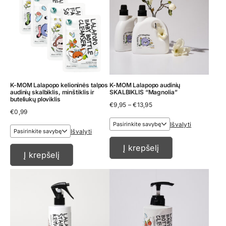
K-MOM Lalapopo kelioninės talpos
K-MOM Lalapopo audinių
audinių skalbiklis, minštiklis ir
SKALBIKLIS “Magnolia”
buteliukų ploviklis
Price
€
9,95
–
€
13,95
€
0,99
range:
€9,95
Išvalyti
through
Išvalyti
€13,95
Į krepšelį
Į krepšelį