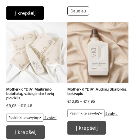
Daugiau
Į krepšelį
Mother-K “DIA” Maitinimo
Mother-K “DIA” Audinių Skalbiklis,
buteliukų, vaisių ir daržovių
bekvapis
ploviklis
Price
€
13,95
–
€
17,95
Price
€
9,95
–
€
11,45
range:
range:
€13,95
Išvalyti
€9,95
through
Išvalyti
through
€17,95
€11,45
Į krepšelį
Į krepšelį