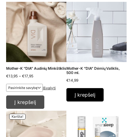
Mother-K “DIA” Audinių Minkštiklis
Mother-K “DIA” Dėmių Valiklis,
500 ml.
Price
€
13,95
–
€
17,95
range:
€
14,99
€13,95
Išvalyti
through
€17,95
Į krepšelį
Į krepšelį
Karšta!