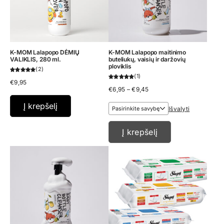
K-MOM Lalapopo DĖMIŲ
K-MOM Lalapopo maitinimo
VALIKLIS, 280 ml.
buteliukų, vaisių ir daržovių
ploviklis
2
1
€
9,95
Price
€
6,95
–
€
9,45
range:
€6,95
Į krepšelį
Išvalyti
through
€9,45
Į krepšelį