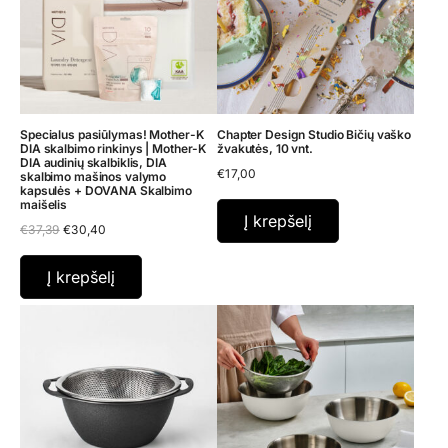
Specialus pasiūlymas! Mother-K
Chapter Design Studio Bičių vaško
DIA skalbimo rinkinys | Mother-K
žvakutės, 10 vnt.
DIA audinių skalbiklis, DIA
€
17,00
skalbimo mašinos valymo
kapsulės + DOVANA Skalbimo
maišelis
Į krepšelį
Original
Current
€
37,39
€
30,40
price
price
was:
is:
€37,39.
€30,40.
Į krepšelį