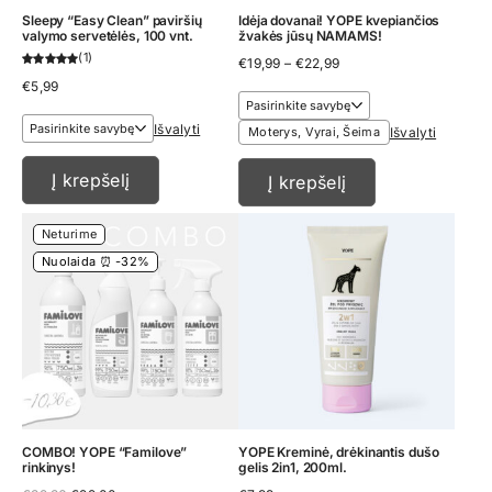
Sleepy “Easy Clean” paviršių
Idėja dovanai! YOPE kvepiančios
valymo servetėlės, 100 vnt.
žvakės jūsų NAMAMS!
1
Price
€
19,99
–
€
22,99
range:
€
5,99
€19,99
through
€22,99
Išvalyti
Moterys, Vyrai, Šeima
Išvalyti
Į krepšelį
Į krepšelį
Neturime
Nuolaida ⏰ -32%
COMBO! YOPE “Familove”
YOPE Kreminė, drėkinantis dušo
rinkinys!
gelis 2in1, 200ml.