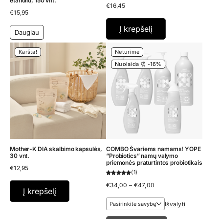
etanoliu, 150 vnt.
€
16,45
€
15,95
Į krepšelį
Daugiau
Karšta!
Neturime
Nuolaida ⏰ -16%
Mother-K DIA skalbimo kapsulės,
COMBO Švariems namams! YOPE
30 vnt.
“Probiotics” namų valymo
priemonės praturtintos probiotikais
€
12,95
1
Price
€
34,00
–
€
47,00
Į krepšelį
range:
€34,00
Išvalyti
through
€47,00