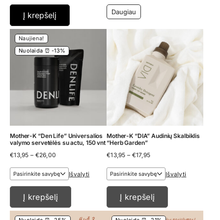
Daugiau
Į krepšelį
Naujiena!
Nuolaida ⏰ -13%
Mother-K “Den Life” Universalios
Mother-K “DIA” Audinių Skalbiklis
valymo servetėlės su actu, 150 vnt
“Herb Garden”
Price
Price
€
13,95
–
€
26,00
€
13,95
–
€
17,95
range:
range:
€13,95
€13,95
Išvalyti
Išvalyti
through
through
€26,00
€17,95
Į krepšelį
Į krepšelį