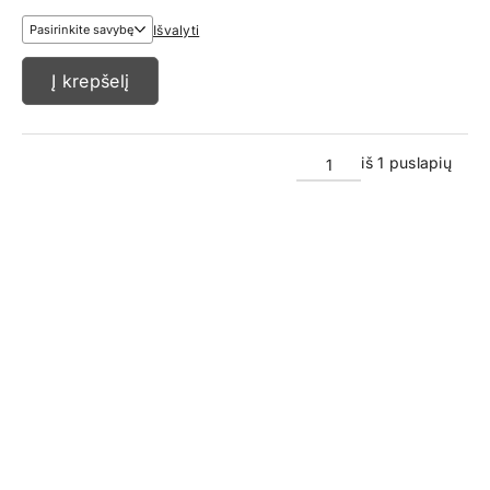
range:
€3,45
Išvalyti
through
€17,45
Į krepšelį
iš 1 puslapių