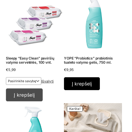
Sleepy “Easy Clean” paviršių
YOPE “Probiotics” probiotinis
valymo servetėlės, 100 vnt.
tualeto valymo gelis, 750 ml.
€
5,99
€
9,95
Išvalyti
Į krepšelį
Į krepšelį
Karšta!