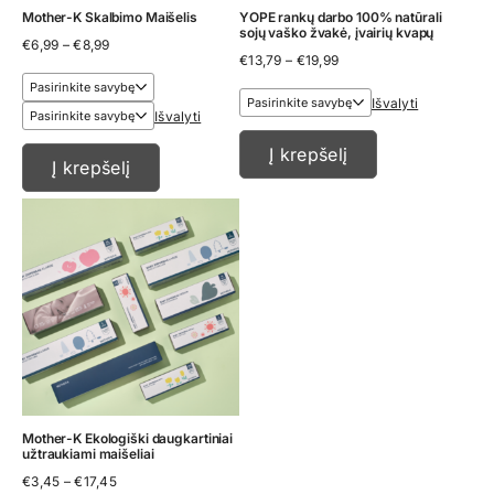
Mother-K Skalbimo Maišelis
YOPE rankų darbo 100% natūrali
sojų vaško žvakė, įvairių kvapų
Price
€
6,99
–
€
8,99
Price
range:
€
13,79
–
€
19,99
range:
€6,99
€13,79
through
Išvalyti
through
€8,99
Išvalyti
€19,99
Į krepšelį
Į krepšelį
Mother-K Ekologiški daugkartiniai
užtraukiami maišeliai
Price
€
3,45
–
€
17,45