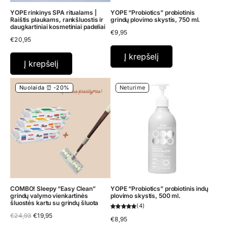
YOPE rinkinys SPA ritualams |
YOPE “Probiotics” probiotinis
Raištis plaukams, rankšluostis ir
grindų plovimo skystis, 750 ml.
daugkartiniai kosmetiniai padeliai
€
9,95
€
20,95
Į krepšelį
Į krepšelį
Nuolaida ⏰ -20%
Neturime
COMBO! Sleepy “Easy Clean”
YOPE “Probiotics” probiotinis indų
grindų valymo vienkartinės
plovimo skystis, 500 ml.
šluostės kartu su grindų šluota
4
Original
Current
€
24,93
€
19,95
€
8,95
price
price