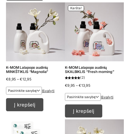
Karšta!
K-MOM Lalapopo audinių
K-MOM Lalapopo audinių
MINKŠTIKLIS “Magnolia”
SKALBIKLIS “Fresh morning”
2
Price
€
8,95
–
€
12,95
range:
Price
€
9,95
–
€
13,95
€8,95
range:
Išvalyti
through
€9,95
€12,95
Išvalyti
through
€13,95
Į krepšelį
Į krepšelį