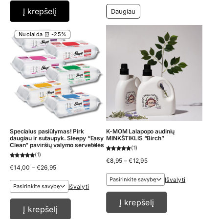
was:
is:
€24,93.
€19,95.
Į krepšelį
Daugiau
Nuolaida ⏰ -25%
Specialus pasiūlymas! Pirk
K-MOM Lalapopo audinių
daugiau ir sutaupyk. Sleepy “Easy
MINKŠTIKLIS “Birch”
Clean” paviršių valymo servetėlės
1
1
Price
€
8,95
–
€
12,95
Price
€
14,00
–
€
26,95
range:
range:
€8,95
Išvalyti
€14,00
through
Išvalyti
through
€12,95
€26,95
Į krepšelį
Į krepšelį