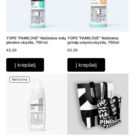
YOPE “FAMILOVE” Natūralus indų
YOPE “FAMILOVE” Natūralus
plovimo skystis, 750 ml.
grindų valymo skystis, 750ml
€
8,99
€
6,99
Į krepšelį
Į krepšelį
Neturime