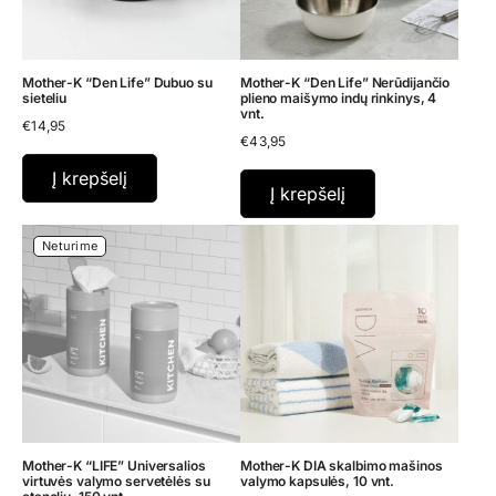
Mother-K “Den Life” Dubuo su
Mother-K “Den Life” Nerūdijančio
sieteliu
plieno maišymo indų rinkinys, 4
vnt.
€
14,95
€
43,95
Į krepšelį
Į krepšelį
Neturime
Mother-K “LIFE” Universalios
Mother-K DIA skalbimo mašinos
virtuvės valymo servetėlės su
valymo kapsulės, 10 vnt.