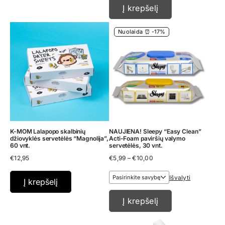
Į krepšelį
Nuolaida ⏰ -17%
K-MOM Lalapopo skalbinių
NAUJIENA! Sleepy “Easy Clean”
džiovyklės servetėlės “Magnolija”,
Acti-Foam paviršių valymo
60 vnt.
servetėlės, 30 vnt.
Price
€
12,95
€
5,99
–
€
10,00
range:
€5,99
Išvalyti
through
Į krepšelį
€10,00
Į krepšelį