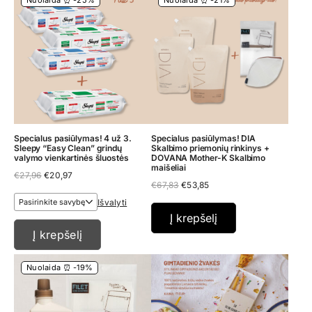
Nuolaida ⏰ -25%
Nuolaida ⏰ -21%
Specialus pasiūlymas! 4 už 3.
Specialus pasiūlymas! DIA
Sleepy “Easy Clean” grindų
Skalbimo priemonių rinkinys +
valymo vienkartinės šluostės
DOVANA Mother-K Skalbimo
maišeliai
Original
Current
€
27,96
€
20,97
Original
Current
price
price
€
67,83
€
53,85
price
price
was:
is:
Išvalyti
was:
is:
€27,96.
€20,97.
€67,83.
€53,85.
Į krepšelį
Į krepšelį
Nuolaida ⏰ -19%