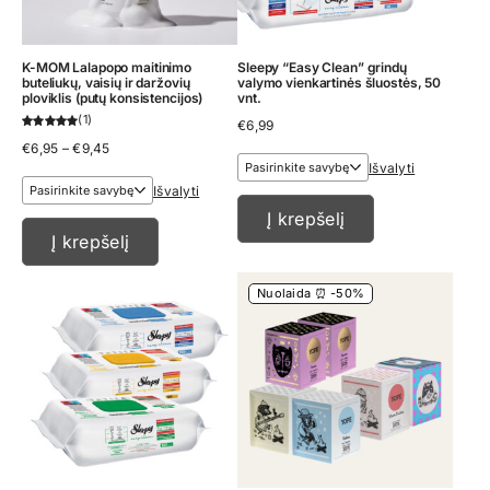
K-MOM Lalapopo maitinimo
Sleepy “Easy Clean” grindų
buteliukų, vaisių ir daržovių
valymo vienkartinės šluostės, 50
ploviklis (putų konsistencijos)
vnt.
1
€
6,99
Price
€
6,95
–
€
9,45
range:
Išvalyti
€6,95
Išvalyti
through
€9,45
Į krepšelį
Į krepšelį
Nuolaida ⏰ -50%