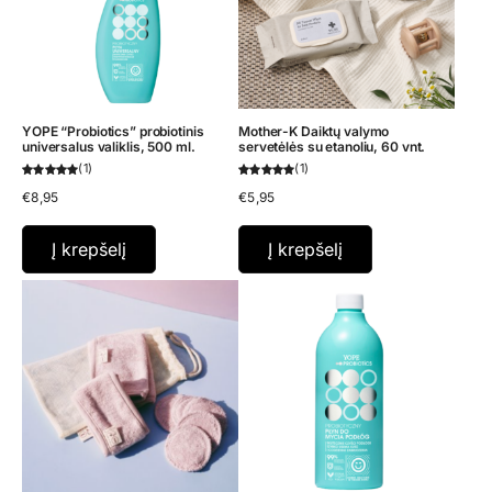
YOPE “Probiotics” probiotinis
Mother-K Daiktų valymo
universalus valiklis, 500 ml.
servetėlės su etanoliu, 60 vnt.
1
1
€
8,95
€
5,95
Į krepšelį
Į krepšelį