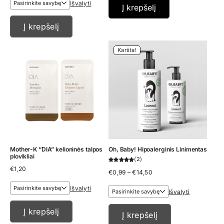
Išvalyti
through
Į krepšelį
€16,45
Į krepšelį
Karšta!
Mother-K “DIA” kelioninės talpos
Oh, Baby! Hipoalerginis Linimentas
plovikliai
2
€
1,20
Price
€
0,99
–
€
14,50
range:
€0,99
Išvalyti
Išvalyti
through
€14,50
Į krepšelį
Į krepšelį