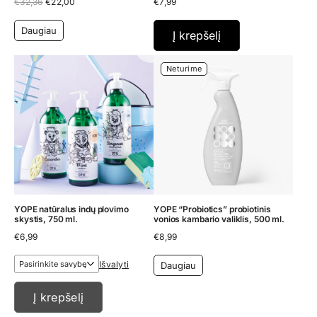
Original
Current
€
32,36
€
22,00
€
7,99
price
price
was:
is:
Daugiau
€32,36.
€22,00.
Į krepšelį
Neturime
YOPE natūralus indų plovimo
YOPE “Probiotics” probiotinis
skystis, 750 ml.
vonios kambario valiklis, 500 ml.
€
6,99
€
8,99
Išvalyti
Daugiau
Į krepšelį