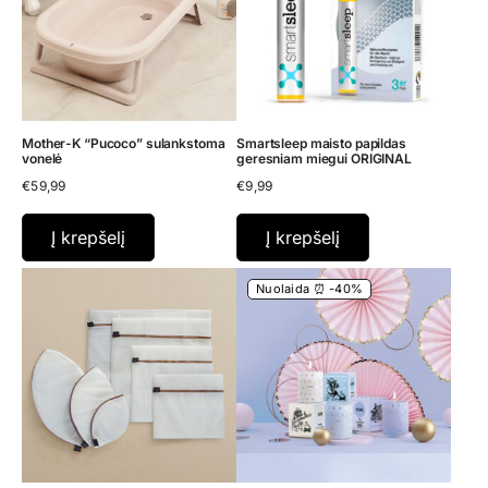
Mother-K “Pucoco” sulankstoma
Smartsleep maisto papildas
vonelė
geresniam miegui ORIGINAL
€
59,99
€
9,99
Į krepšelį
Į krepšelį
Nuolaida ⏰ -40%