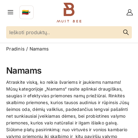
🇱🇹
▼
LT
Kalba
Pradinis
Namams
Namams
Atraskite viską, ko reikia švariems ir jaukiems namams!
Mūsų kategorijoje „Namams“ rasite aplinkai draugiškas,
saugias ir efektyvias priemones namų priežiūrai. Rinkitės
skalbimo priemones, kurios tausos audinius ir rūpinsis Jūsų
šeimos oda, dėmių valiklius, padedančius lengvai pašalinti
net sunkiausiai įveikiamas dėmes, bei probiotines valymo
priemones, kurios valo natūraliai ir ilgam išlaiko gaivą.
Siūlome platų pasirinkimą: nuo virtuvės ir vonios kambario
valymo priemonių iki skalbimo ir kitų paviršių valymo