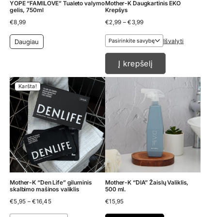
YOPE “FAMILOVE” Tualeto valymo
Mother-K Daugkartinis EKO
gelis, 750ml
Krepšys
Price
€
8,99
€
2,99
–
€
3,99
range:
€2,99
Išvalyti
Daugiau
through
€3,99
Į krepšelį
Karšta!
Mother-K “Den Life” giluminis
Mother-K “DIA” Žaislų Valiklis,
skalbimo mašinos valiklis
500 ml.
Price
€
5,95
–
€
16,45
€
15,95
range:
€5,95